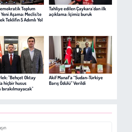
Demokratik Toplum
Tahliye edilen Çaykara’dan ilk
 Yeni Aşama: Meclis'te
açıklama: İçimiz buruk
k Teklifin 5 Adımlı Yol
lek: "Behçet Oktay
Akif Manaf’a “Sudan-Türkiye
a hiçbir husus
Barış Ödülü” Verildi
a bırakılmayacak"