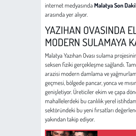
Kent
internet medyasında
Malatya Son Daki
arasında yer alıyor.
Eğlence
YAZIHAN OVASINDA E
MODERN SULAMAYA K
Malatya Yazıhan Ovası sulama projesini
seksen fiziki gerçekleşme sağlandı. T
arazisi modern damlama ve yağmurlama 
geçmesi, bölgede pancar, yonca ve mısır 
genişletiyor. Üreticiler ekim ve çapa dö
mahallelerdeki bu canlılık yerel istihdam
sektöründeki bu yeni fırsatları değerl
yakından takip ediyor.