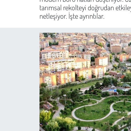
tarımsal rekolteyi doğrudan etkil
Sağlık
netleşiyor. İşte ayrıntılar.
Kadın
Emek
Spor
Çocuk
Kültür Sanat
Bilim - Teknoloji
İnsan Hakları
Hayvan Hakları