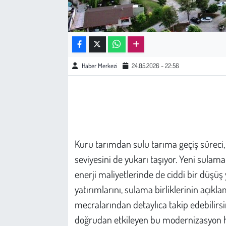
Çevre
Galeri
Haber Merkezi
24.05.2026 - 22:56
Günün İçinden
Vefat İlanları
Tarih
Kuru tarımdan sulu tarıma geçiş süreci, bö
Hukuk
seviyesini de yukarı taşıyor. Yeni sulam
enerji maliyetlerinde de ciddi bir düşüş
Tarım
yatırımlarını, sulama birliklerinin açıkl
mecralarından detaylıca takip edebilirsin
Son Dakika
doğrudan etkileyen bu modernizasyon ha