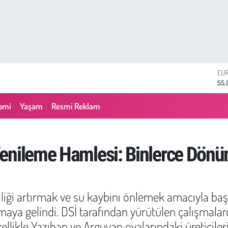
STE
64,
GRA
657
omi
Yaşam
Resmi Reklam
BİS
13.
BIT
64.
enileme Hamlesi: Binlerce Dönü
DO
47,
EU
55,
iliği artırmak ve su kaybını önlemek amacıyla baş
maya gelindi. DSİ tarafından yürütülen çalışmalard
likle Yazıhan ve Arguvan ovalarındaki üreticilerin