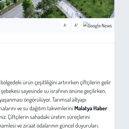
-
+
A
A
lgedeki ürün çeşitliliğini artırırken çiftçilerin gelir
a şebekesi sayesinde su israfının önüne geçilirken,
 yaşanması öngörülüyor. Tarımsal altyapı
amalarını ve su dağıtım takvimlerini
Malatya Haber
iz. Çiftçilerin sahadaki üretim süreçlerini
mlesi ve ziraat odalarının güncel duyuruları,