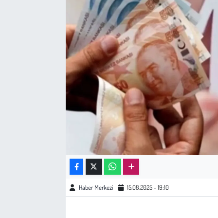
Sağlık
Kadın
Emek
Spor
Çocuk
Kültür Sanat
Bilim - Teknoloji
Haber Merkezi
15.08.2025 - 19:10
İnsan Hakları
Hayvan Hakları