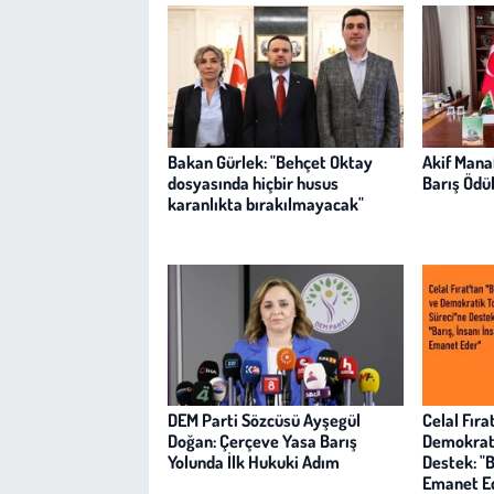
Bakan Gürlek: "Behçet Oktay
Akif Mana
dosyasında hiçbir husus
Barış Ödül
karanlıkta bırakılmayacak"
DEM Parti Sözcüsü Ayşegül
Celal Fıra
Doğan: Çerçeve Yasa Barış
Demokrati
Yolunda İlk Hukuki Adım
Destek: "B
Emanet E