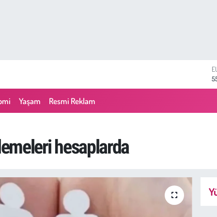
S
6
G
6
omi
Yaşam
Resmi Reklam
B
1
B
6
ödemeleri hesaplarda
D
4
E
5
Yü