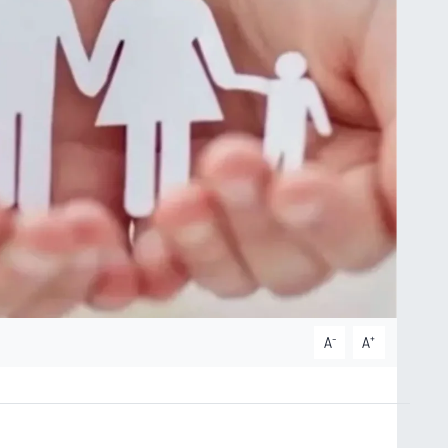
-
+
A
A