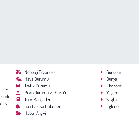
Nöbetçi Eczaneler
Gündem
Hava Durumu
Dünya
Trafik Durumu
Ekonomi
meler;
Puan Durumu ve Fikstür
Yaşam
nemli
Tüm Manşetler
Sağlık
cilik
Son Dakika Haberleri
Eğlence
Haber Arşivi