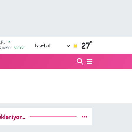
°
TERLİN
27
İstanbul
4,2398
%0.2
RAM ALTIN
513.94
%0.32
İST100
3.768
%48
ITCOIN
4.643,95
%0.16
OLAR
7,6006
%0.06
URO
5,0250
%0.02
kleniyor...