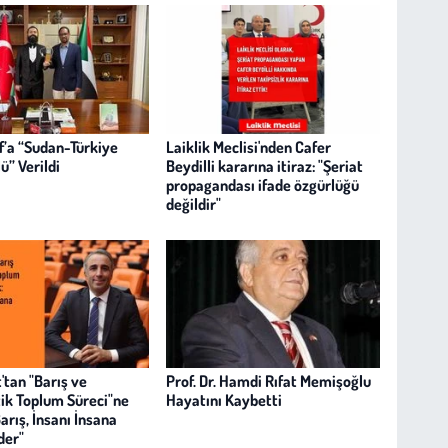
f’a “Sudan-Türkiye
Laiklik Meclisi'nden Cafer
ü” Verildi
Beydilli kararına itiraz: "Şeriat
propagandası ifade özgürlüğü
değildir"
t'tan "Barış ve
Prof. Dr. Hamdi Rıfat Memişoğlu
k Toplum Süreci"ne
Hayatını Kaybetti
arış, İnsanı İnsana
der"