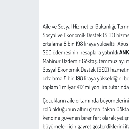
Çevre
Aile ve Sosyal Hizmetler Bakanlığı, T
Galeri
Sosyal ve Ekonomik Destek (SED) hizmet
Günün İçinden
ortalama 8 bin 198 liraya yükseltti. Ağust
SED ödemesinin hesaplara yatırıldı.
ANK
Vefat İlanları
Mahinur Özdemir Göktaş, temmuz ayı m
Sosyal Ekonomik Destek (SED) hizmetin
Tarih
ortalama 8 bin 198 liraya yükseldiğini b
toplam 1 milyar 417 milyon lira tutarında
Hukuk
Çocukların aile ortamında büyümelerini
Tarım
rolü olduğunun altını çizen Bakan Göktaş,
Son Dakika
kendine güvenen birer fert olarak yetişm
büyümeleri için gayret gösterdiklerini ifa