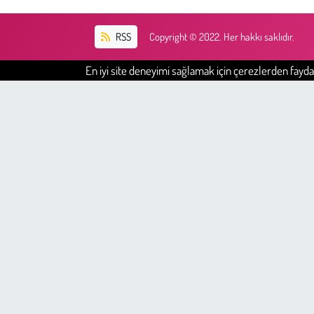
RSS
Copyright © 2022. Her hakkı saklıdır.
En iyi site deneyimi sağlamak için çerezlerden faydal