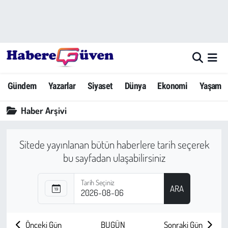
Gündem
Nöbetçi Eczaneler
Yazarlar
Hava Durumu
Gündem
Yazarlar
Siyaset
Dünya
Ekonomi
Yaşam
Dünya
Trafik Durumu
Haber Arşivi
Siyaset
Süper Lig Puan Durumu ve Fikstür
Ekonomi
Tüm Manşetler
Sitede yayınlanan bütün haberlere tarih seçerek
bu sayfadan ulaşabilirsiniz
Yaşam
Son Dakika Haberleri
Tarih Seçiniz
ARA
Yerel Haberler
Haber Arşivi
Eğitim
Önceki Gün
BUGÜN
Sonraki Gün