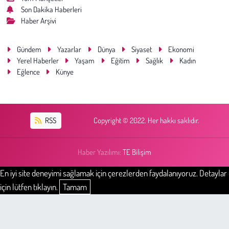
Son Dakika Haberleri
Haber Arşivi
Çevre
Gündem
Yazarlar
Dünya
Siyaset
Ekonomi
Galeri
Yerel Haberler
Yaşam
Eğitim
Sağlık
Kadın
Eğlence
Künye
Günün İçinden
Vefat İlanları
RSS
Copyright © 2022. Her hakkı saklıdır.
Tarih
Haber Yazılımı:
TE Bilişim
Hukuk
En iyi site deneyimi sağlamak için çerezlerden faydalanıyoruz. Detaylar
Tarım
için lütfen tıklayın.
Tamam
Son Dakika