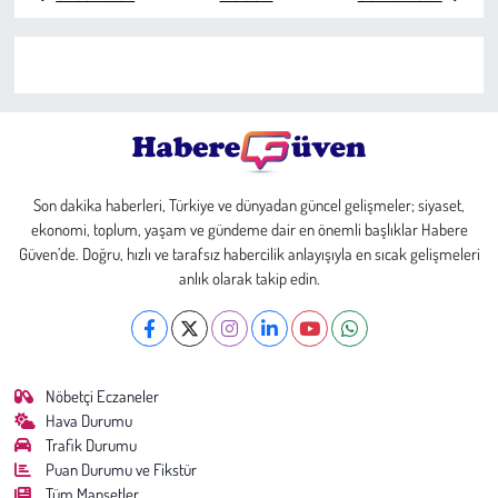
Sağlık
Kadın
Emek
Son dakika haberleri, Türkiye ve dünyadan güncel gelişmeler; siyaset,
Spor
ekonomi, toplum, yaşam ve gündeme dair en önemli başlıklar Habere
Güven’de. Doğru, hızlı ve tarafsız habercilik anlayışıyla en sıcak gelişmeleri
Çocuk
anlık olarak takip edin.
Kültür Sanat
Bilim - Teknoloji
Nöbetçi Eczaneler
Hava Durumu
İnsan Hakları
Trafik Durumu
Puan Durumu ve Fikstür
Hayvan Hakları
Tüm Manşetler