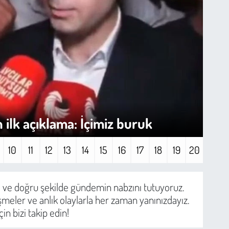
 ilk açıklama: İçimiz buruk
Vel
10
11
12
13
14
15
16
17
18
19
20
ı ve doğru şekilde gündemin nabzını tutuyoruz.
meler ve anlık olaylarla her zaman yanınızdayız.
n bizi takip edin!