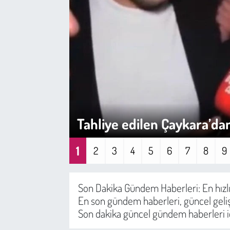
Sağlık
Kadın
Emek
Spor
Tahliye edilen Çaykara’dan
Çocuk
1
Kültür Sanat
2
3
4
5
6
7
8
9
Bilim - Teknoloji
Son Dakika Gündem Haberleri: En hızl
En son gündem haberleri, güncel geliş
İnsan Hakları
Son dakika güncel gündem haberleri içi
Hayvan Hakları