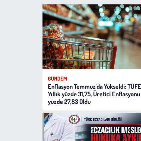
Çevre
Galeri
Günün İçinden
Vefat İlanları
GÜNDEM
Tarih
Enflasyon Temmuz'da Yükseldi: TÜFE
Yıllık yüzde 31,75, Üretici Enflasyonu
Hukuk
yüzde 27,83 Oldu
Tarım
Son Dakika