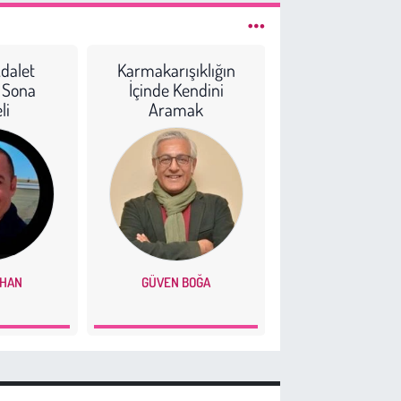
dalet
Karmakarışıklığın
Kırım Ateşi: 
i Sona
İçinde Kendini
3.0, Rusya 
li
Aramak
Karadeniz’de 
Jeopolitik Den
LHAN
GÜVEN BOĞA
MURATCAN IŞIL