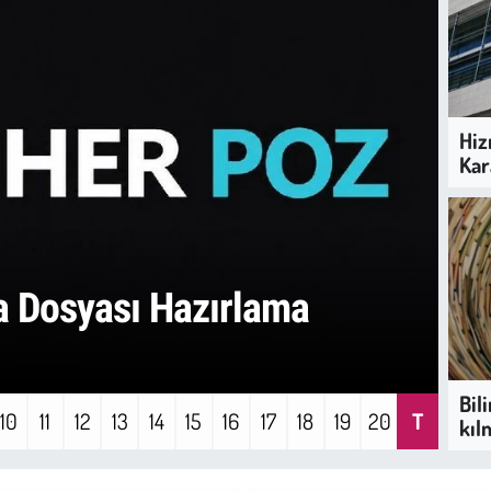
Hiz
Kar
YAŞ
 Dosyası Hazırlama
Ya
Ai
Bili
10
11
12
13
14
15
16
17
18
19
20
T
kıl