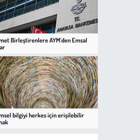
met Birleştirenlere AYM'den Emsal
ar
AM
lova'nın Saklı Cenneti Fıstıklı'
le Dostu Tatilin Yeni Adresi
msel bilgiyi herkes için erişilebilir
mak