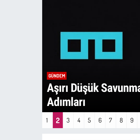
Kent
Eğlence
GÜNDEM
Aşırı Düşük Savunma
enekleri
Adımları
2
1
3
4
5
6
7
8
9