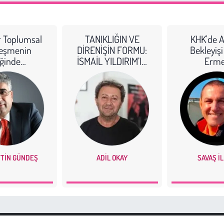
r Toplumsal
TANIKLIĞIN VE
KHK'de A
leşmenin
DİRENİŞİN FORMU:
Bekleyiş
iğinde…
İSMAİL YILDIRIM’IN
Erme
"PİETÀ"SI
TIN GÜNDEŞ
ADIL OKAY
SAVAŞ İ