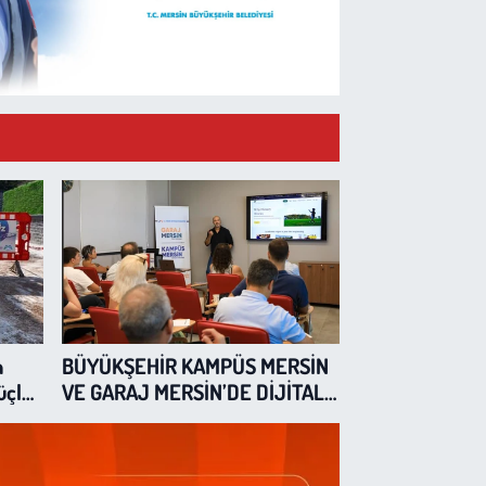
n
BÜYÜKŞEHİR KAMPÜS MERSİN
üçlü
VE GARAJ MERSİN’DE DİJİTAL
DÖNÜŞÜM EĞİTİMLERİ
SÜRÜYOR