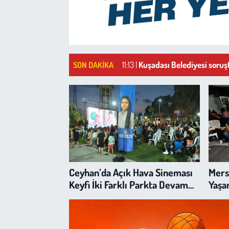
Sağlık
Kadın
11:13 |
Kuşadası Belediyesi soruşt
SON DAKIKA
Emek
Spor
Çocuk
Kültür Sanat
Ceyhan’da Açık Hava Sineması
Mers
Bilim - Teknoloji
Keyfi İki Farklı Parkta Devam
Yaşa
Ediyor
İnsan Hakları
Hayvan Hakları