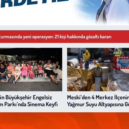
urmasında yeni operasyon: 21 kişi hakkında gözaltı kararı
in Büyükşehir Engelsiz
Meski’den 4 Merkez İlçeni
m Parkı’nda Sinema Keyfi
Yağmur Suyu Altyapısına G
Yatırım