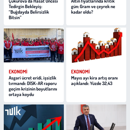
Çukurova’da Hasat Öncesi
Altın fiyatlarında kritik
Tedirgin Bekleyiş:
gün: Gram ve çeyrek ne
“Buğdayda Belirsizlik
kadar oldu?
Bitsin”
EKONOMI
EKONOMI
Asgari ücret eridi, işsizlik
Mayıs ayı kira artış oranı
tırmandı: DİSK-AR raporu
açıklandı: Yüzde 32,43
geçim krizinin boyutlarını
ortaya koydu