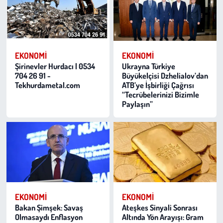
EKONOMI
EKONOMI
Şirinevler Hurdacı | 0534
Ukrayna Türkiye
704 26 91 -
Büyükelçisi Dzhelialov’dan
Tekhurdametal.com
ATB’ye İşbirliği Çağrısı
“Tecrübelerinizi Bizimle
Paylaşın”
EKONOMI
EKONOMI
Bakan Şimşek: Savaş
Ateşkes Sinyali Sonrası
Olmasaydı Enflasyon
Altında Yön Arayışı: Gram