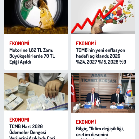
EKONOMI
EKONOMI
Motorine 1,82 TL Zam:
TCMB’nin yeni enflasyon
Büyükşehirlerde 70 TL
hedefi açıklandı: 2026
Eşiği Aşıldı
%24, 2027 %15, 2028 %9
EKONOMI
EKONOMI
TCMB Mart 2026
Bilgiç, “İklim değişikliği,
Ödemeler Dengesi
üretim desenini
Verilerini Açıkladı: Cari