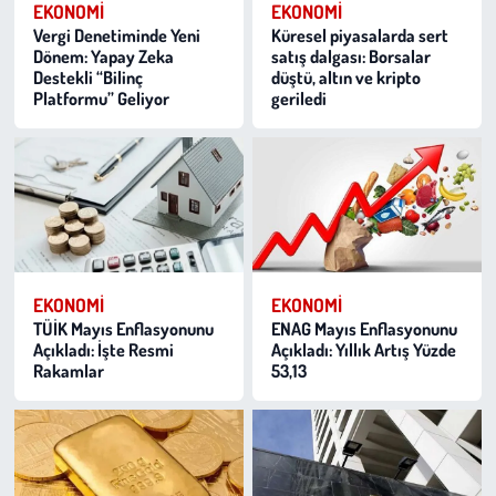
EKONOMI
EKONOMI
Vergi Denetiminde Yeni
Küresel piyasalarda sert
Dönem: Yapay Zeka
satış dalgası: Borsalar
Destekli “Bilinç
düştü, altın ve kripto
Platformu” Geliyor
geriledi
EKONOMI
EKONOMI
TÜİK Mayıs Enflasyonunu
ENAG Mayıs Enflasyonunu
Açıkladı: İşte Resmi
Açıkladı: Yıllık Artış Yüzde
Rakamlar
53,13