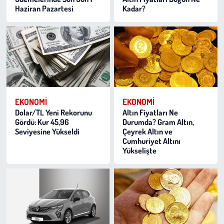
Haziran Pazartesi
Kadar?
EKONOMI
EKONOMI
Dolar/TL Yeni Rekorunu
Altın Fiyatları Ne
Gördü: Kur 45,96
Durumda? Gram Altın,
Seviyesine Yükseldi
Çeyrek Altın ve
Cumhuriyet Altını
Yükselişte