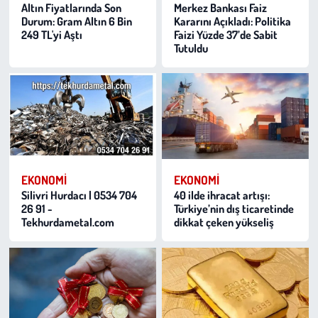
Altın Fiyatlarında Son
Merkez Bankası Faiz
Durum: Gram Altın 6 Bin
Kararını Açıkladı: Politika
249 TL'yi Aştı
Faizi Yüzde 37’de Sabit
Tutuldu
EKONOMI
EKONOMI
Silivri Hurdacı | 0534 704
40 ilde ihracat artışı:
26 91 -
Türkiye’nin dış ticaretinde
Tekhurdametal.com
dikkat çeken yükseliş