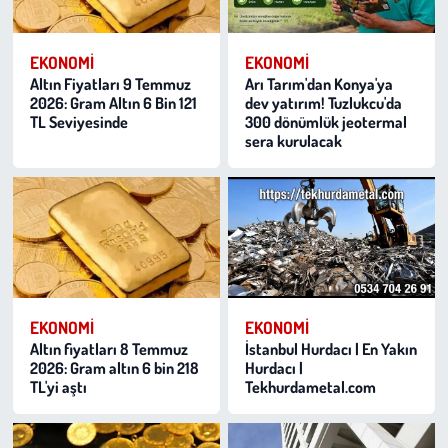
EKONOMI
EKONOMI
Altın Fiyatları 9 Temmuz
Arı Tarım'dan Konya'ya
2026: Gram Altın 6 Bin 121
dev yatırım! Tuzlukcu'da
TL Seviyesinde
300 dönümlük jeotermal
sera kurulacak
EKONOMI
EKONOMI
Altın fiyatları 8 Temmuz
İstanbul Hurdacı | En Yakın
2026: Gram altın 6 bin 218
Hurdacı |
TL'yi aştı
Tekhurdametal.com