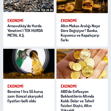
Kent
Eğlence
EKONOMI
EKONOMI
Arnavutköy'de Hurda
Altın Makas Aralığı Neye
Yönetimi | TEK HURDA
Göre Değişiyor? Banka,
METAL A.Ş.
Kuyumcu ve Kapalıçarşı
Farkı
EKONOMI
EKONOMI
Benzine 1 lira 55 kuruş
ABD'de Enflasyon
zam: Güncel akaryakıt
Beklentilerin Altında
fiyatları belli oldu
Kaldı: Dolar ve Tahvil
Faizleri Düştü, Altın
Yükseldi