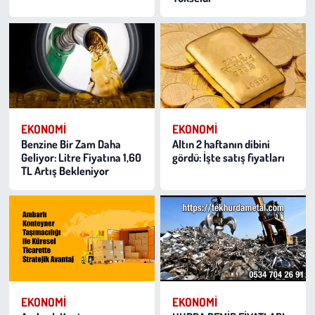
EKONOMI
EKONOMI
Benzine Bir Zam Daha
Altın 2 haftanın dibini
Geliyor: Litre Fiyatına 1,60
gördü: İşte satış fiyatları
TL Artış Bekleniyor
EKONOMI
EKONOMI