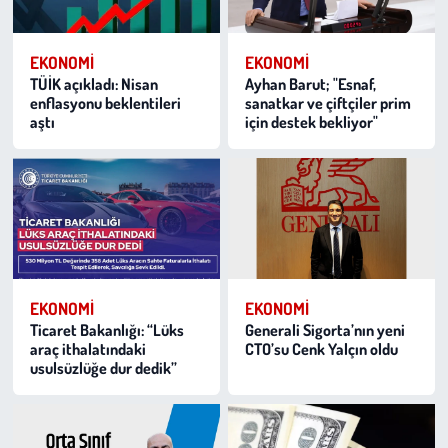
EKONOMI
EKONOMI
TÜİK açıkladı: Nisan
Ayhan Barut; "Esnaf,
enflasyonu beklentileri
sanatkar ve çiftçiler prim
aştı
için destek bekliyor"
EKONOMI
EKONOMI
Ticaret Bakanlığı: “Lüks
Generali Sigorta’nın yeni
araç ithalatındaki
CTO’su Cenk Yalçın oldu
usulsüzlüğe dur dedik”