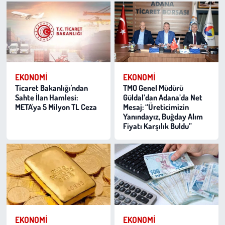
EKONOMI
EKONOMI
Ticaret Bakanlığı'ndan
TMO Genel Müdürü
Sahte İlan Hamlesi:
Güldal’dan Adana’da Net
META'ya 5 Milyon TL Ceza
Mesaj: “Üreticimizin
Yanındayız, Buğday Alım
Fiyatı Karşılık Buldu”
EKONOMI
EKONOMI