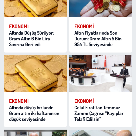
EKONOMI
EKONOMI
Altında Düşüş Sürüyor:
Altın Fiyatlarında Son
Gram Altın 6 Bin Lira
Durum: Gram Altın 5 Bin
Sınırına Geriledi
954 TL Seviyesinde
EKONOMI
EKONOMI
Altında düşüş hızlandı:
Celal Fırat’tan Temmuz
Gram altın iki haftanın en
Zammı Çağrısı: “Kayıplar
düşük seviyesinde
Telafi Edilsin”