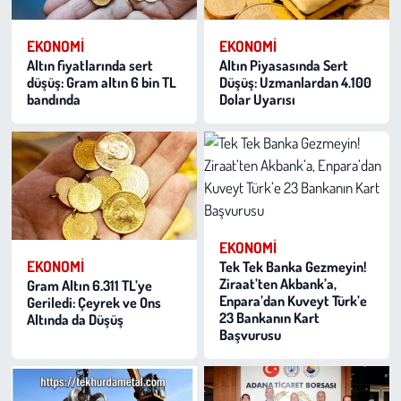
EKONOMI
EKONOMI
Altın fiyatlarında sert
Altın Piyasasında Sert
düşüş: Gram altın 6 bin TL
Düşüş: Uzmanlardan 4.100
bandında
Dolar Uyarısı
EKONOMI
EKONOMI
Tek Tek Banka Gezmeyin!
Ziraat’ten Akbank’a,
Gram Altın 6.311 TL’ye
Enpara’dan Kuveyt Türk’e
Geriledi: Çeyrek ve Ons
23 Bankanın Kart
Altında da Düşüş
Başvurusu