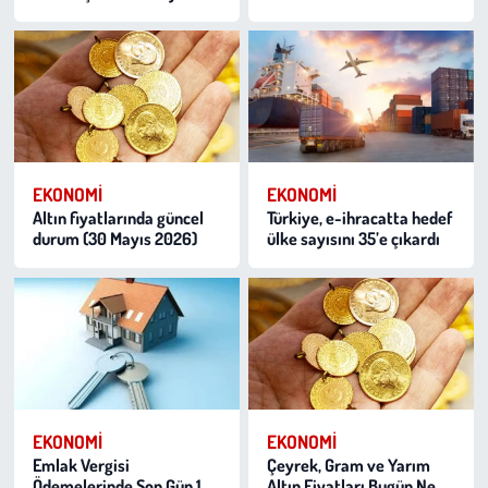
EKONOMI
EKONOMI
Altın fiyatlarında güncel
Türkiye, e-ihracatta hedef
durum (30 Mayıs 2026)
ülke sayısını 35’e çıkardı
EKONOMI
EKONOMI
Emlak Vergisi
Çeyrek, Gram ve Yarım
Ödemelerinde Son Gün 1
Altın Fiyatları Bugün Ne