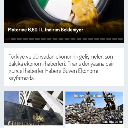
Sağlık
Kadın
Motorine 6,60 TL İndirim Bekleniyor
Emek
1
2
3
4
5
6
7
8
9
10
11
12
13
14
15
16
17
18
19
20
Spor
Türkiye ve dünyadan ekonomik gelişmeler, son
dakika ekonomi haberleri, finans dünyasına dair
Çocuk
güncel haberler Habere Güven Ekonomi
sayfamızda.
Kültür Sanat
Bilim - Teknoloji
İnsan Hakları
Hayvan Hakları