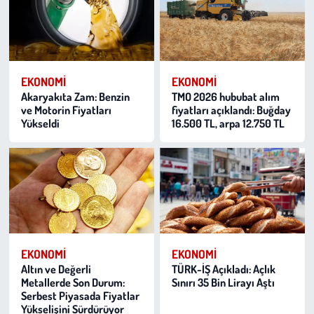
EKONOMI
EKONOMI
Akaryakıta Zam: Benzin
TMO 2026 hububat alım
ve Motorin Fiyatları
fiyatları açıklandı: Buğday
Yükseldi
16.500 TL, arpa 12.750 TL
EKONOMI
EKONOMI
Altın ve Değerli
TÜRK-İŞ Açıkladı: Açlık
Metallerde Son Durum:
Sınırı 35 Bin Lirayı Aştı
Serbest Piyasada Fiyatlar
Yükselişini Sürdürüyor