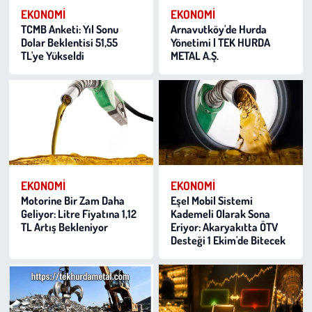
EKONOMI
EKONOMI
TCMB Anketi: Yıl Sonu
Arnavutköy'de Hurda
Çevre
Dolar Beklentisi 51,55
Yönetimi | TEK HURDA
TL'ye Yükseldi
METAL A.Ş.
Galeri
Günün İçinden
Vefat İlanları
Tarih
EKONOMI
EKONOMI
Motorine Bir Zam Daha
Eşel Mobil Sistemi
Hukuk
Geliyor: Litre Fiyatına 1,12
Kademeli Olarak Sona
TL Artış Bekleniyor
Eriyor: Akaryakıtta ÖTV
Desteği 1 Ekim'de Bitecek
Tarım
Son Dakika