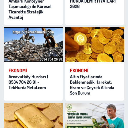
Ambarlı Konteyner
HURDA DEMİR FİYATLARI
Taşımacılığı ile Küresel
2026
Ticarette Stratejik
Avantaj
EKONOMI
EKONOMI
Arnavutköy Hurdacı |
Altın Fiyatlarında
0534 704 26 91 -
Beklenmedik Hareket:
TekHurdaMetal.com
Gram ve Çeyrek Altında
Son Durum