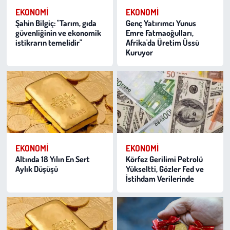
EKONOMI
EKONOMI
Şahin Bilgiç: "Tarım, gıda
Genç Yatırımcı Yunus
güvenliğinin ve ekonomik
Emre Fatmaoğulları,
istikrarın temelidir"
Afrika'da Üretim Üssü
Kuruyor
EKONOMI
EKONOMI
Altında 18 Yılın En Sert
Körfez Gerilimi Petrolü
Aylık Düşüşü
Yükseltti, Gözler Fed ve
İstihdam Verilerinde