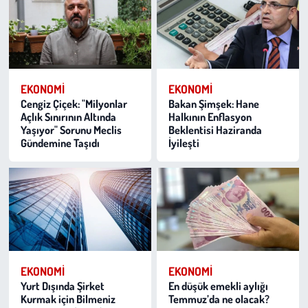
EKONOMI
EKONOMI
Cengiz Çiçek: "Milyonlar
Bakan Şimşek: Hane
Açlık Sınırının Altında
Halkının Enflasyon
Yaşıyor" Sorunu Meclis
Beklentisi Haziranda
Gündemine Taşıdı
İyileşti
EKONOMI
EKONOMI
Yurt Dışında Şirket
En düşük emekli aylığı
Kurmak için Bilmeniz
Temmuz’da ne olacak?