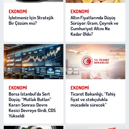
EKONOMI
EKONOMI
İşletmeniz İçin Stratejik
Altın Fiyatlarında Düşüş
Bir Çözüm mü?
Sürüyor: Gram, Çeyrek ve
Cumhuriyet Altını Ne
Kadar Oldu?
EKONOMI
EKONOMI
Borsa İstanbul’da Sert
Ticaret Bakanlığı, “Fahiş
Düşüş: “Mutlak Butlan”
fiyat ve stokçulukla
Kararı Sonrası Devre
mücadele sürecek”
Kesici Devreye Girdi, CDS
Yükseldi