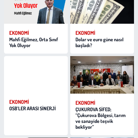
EKONOMI
EKONOMI
Mahfi Eğilmez, Orta Sınıf
Dolar ve euro güne nasıl
Yok Oluyor
başladı?
EKONOMI
EKONOMI
OSB’LER ARASI SİNERJİ
ÇUKUROVA SİFED;
“Çukurova Bölgesi, tarım
ve sanayide teşvik
bekliyor”