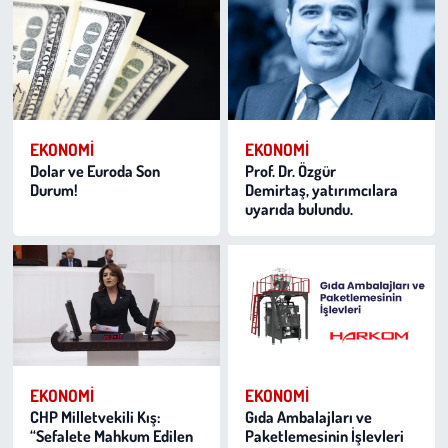
EKONOMI
EKONOMI
Dolar ve Euroda Son
Prof. Dr. Özgür
Durum!
Demirtaş, yatırımcılara
uyarıda bulundu.
EKONOMI
EKONOMI
CHP Milletvekili Kış:
Gıda Ambalajları ve
“Sefalete Mahkum Edilen
Paketlemesinin İşlevleri