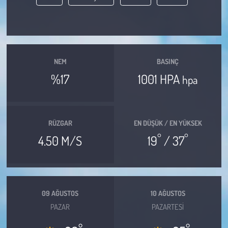
Çevre
Galeri
NEM
BASINÇ
Günün İçinden
%17
1001 HPA
hpa
Vefat İlanları
RÜZGAR
EN DÜŞÜK / EN YÜKSEK
Tarih
°
°
4.50 M/S
19
/ 37
Hukuk
Tarım
09 AĞUSTOS
10 AĞUSTOS
Son Dakika
PAZAR
PAZARTESI
°
°