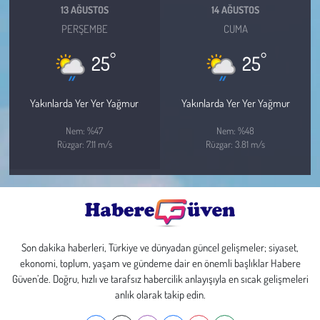
13 AĞUSTOS
14 AĞUSTOS
PERŞEMBE
CUMA
°
°
25
25
Yakınlarda Yer Yer Yağmur
Yakınlarda Yer Yer Yağmur
Nem: %47
Nem: %48
Rüzgar: 7.11 m/s
Rüzgar: 3.81 m/s
Son dakika haberleri, Türkiye ve dünyadan güncel gelişmeler; siyaset,
ekonomi, toplum, yaşam ve gündeme dair en önemli başlıklar Habere
Güven’de. Doğru, hızlı ve tarafsız habercilik anlayışıyla en sıcak gelişmeleri
anlık olarak takip edin.