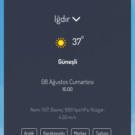
Sağlık
Iğdır
Kadın
°
37
Emek
Spor
Güneşli
Çocuk
08 Ağustos Cumartesi
Kültür Sanat
16:00
Bilim - Teknoloji
Nem: %17, Basınç: 1001 hpa hPa, Rüzgar:
4.50 m/s
İnsan Hakları
Aralık
Karakoyunlu
Merkez
Tuzluca
Hayvan Hakları