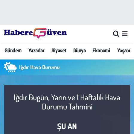
Gündem
Nöbetçi Eczaneler
Yazarlar
Hava Durumu
Gündem
Yazarlar
Siyaset
Dünya
Ekonomi
Yaşam
Dünya
Trafik Durumu
Iğdır Hava Durumu
Siyaset
Süper Lig Puan Durumu ve Fikstür
Ekonomi
Tüm Manşetler
Iğdır Bugün, Yarın ve 1 Haftalık Hava
Yaşam
Son Dakika Haberleri
Durumu Tahmini
Yerel Haberler
Haber Arşivi
ŞU AN
Eğitim