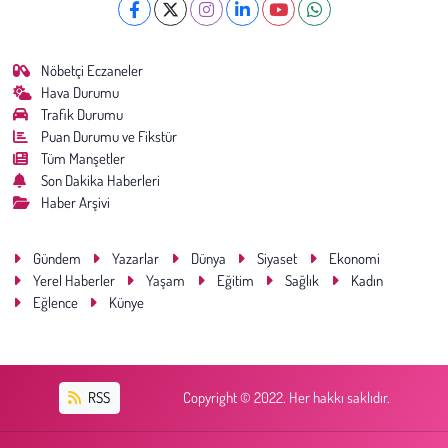
Nöbetçi Eczaneler
Hava Durumu
Trafik Durumu
Puan Durumu ve Fikstür
Tüm Manşetler
Son Dakika Haberleri
Haber Arşivi
Gündem
Yazarlar
Dünya
Siyaset
Ekonomi
Yerel Haberler
Yaşam
Eğitim
Sağlık
Kadın
Eğlence
Künye
RSS
Copyright © 2022. Her hakkı saklıdır.