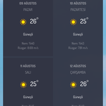
Kent
09 AĞUSTOS
10 AĞUSTOS
PAZAR
PAZARTESI
Eğlence
°
°
26
25
Güneşli
Güneşli
Nem: %40
Nem: %43
Rüzgar: 8.69 m/s
Rüzgar: 7.81 m/s
11 AĞUSTOS
12 AĞUSTOS
SALI
ÇARŞAMBA
°
°
25
26
Güneşli
Güneşli
Nem: %45
Nem: %40