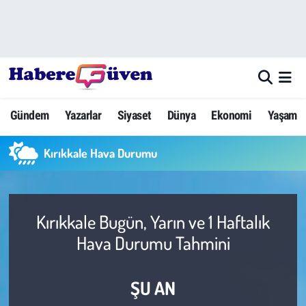
Gündem
Nöbetçi Eczaneler
Yazarlar
Hava Durumu
Gündem
Yazarlar
Siyaset
Dünya
Ekonomi
Yaşam
Dünya
Trafik Durumu
Kırıkkale Hava Durumu
Siyaset
Süper Lig Puan Durumu ve Fikstür
Ekonomi
Tüm Manşetler
Kırıkkale Bugün, Yarın ve 1 Haftalık
Yaşam
Son Dakika Haberleri
Hava Durumu Tahmini
Yerel Haberler
Haber Arşivi
ŞU AN
Eğitim