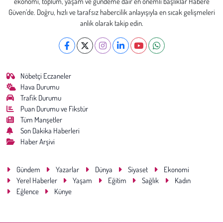
ekonomi, toplum, yaşam ve gündeme dair en önemli başlıklar Habere
Güven’de. Doğru, hızlı ve tarafsız habercilik anlayışıyla en sıcak gelişmeleri
anlık olarak takip edin.
Nöbetçi Eczaneler
Hava Durumu
Trafik Durumu
Puan Durumu ve Fikstür
Tüm Manşetler
Son Dakika Haberleri
Haber Arşivi
Gündem
Yazarlar
Dünya
Siyaset
Ekonomi
Yerel Haberler
Yaşam
Eğitim
Sağlık
Kadın
Eğlence
Künye