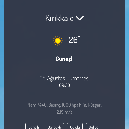
Sağlık
Kırıkkale
Kadın
°
26
Emek
Spor
Güneşli
Çocuk
08 Ağustos Cumartesi
Kültür Sanat
09:30
Bilim - Teknoloji
Nem: %40, Basınç: 1009 hpa hPa, Rüzgar:
2.19 m/s
İnsan Hakları
Bahşılı
Balışeyh
Çelebi
Delice
Hayvan Hakları