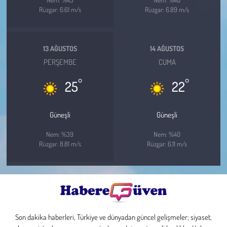
Rüzgar: 6.61 m/s
Rüzgar: 6.89 m/s
13 AĞUSTOS
14 AĞUSTOS
PERŞEMBE
CUMA
°
°
25
22
Güneşli
Güneşli
Nem: %39
Nem: %40
Rüzgar: 8.81 m/s
Rüzgar: 6.11 m/s
Son dakika haberleri, Türkiye ve dünyadan güncel gelişmeler; siyaset,