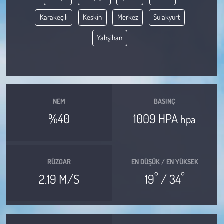
Karakeçili
Keskin
Merkez
Sulakyurt
Çevre
Yahşihan
Galeri
Günün İçinden
Vefat İlanları
NEM
BASINÇ
%40
1009 HPA
hpa
Tarih
Hukuk
RÜZGAR
EN DÜŞÜK / EN YÜKSEK
°
°
Tarım
2.19 M/S
19
/ 34
Son Dakika