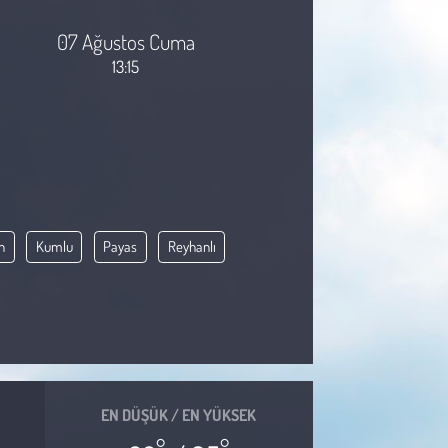
07 Ağustos Cuma
13:15
n
Kumlu
Payas
Reyhanlı
EN DÜŞÜK / EN YÜKSEK
°
°