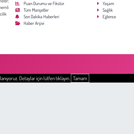
meler;
Puan Durumu ve Fikstür
Yaşam
nemli
Tüm Manşetler
Sağlık
cilik
Son Dakika Haberleri
Eğlence
Haber Arşivi
anıyoruz. Detaylar için lütfen tıklayın.
Tamam