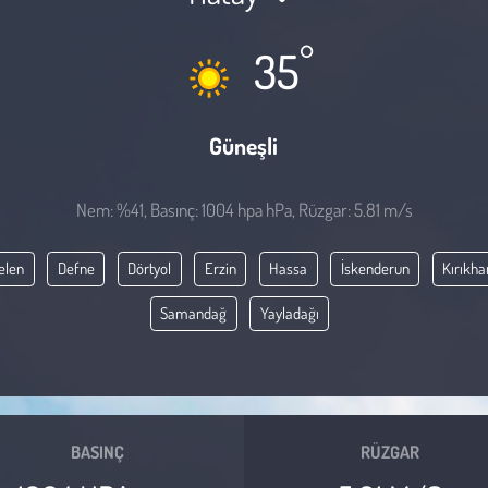
°
35
Güneşli
Nem: %41, Basınç: 1004 hpa hPa, Rüzgar: 5.81 m/s
elen
Defne
Dörtyol
Erzin
Hassa
İskenderun
Kırıkha
Samandağ
Yayladağı
BASINÇ
RÜZGAR