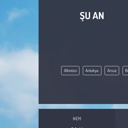
Sağlık
ŞU AN
Kadın
Emek
Spor
Çocuk
Altınözü
Antakya
Arsuz
B
Kültür Sanat
Bilim - Teknoloji
İnsan Hakları
NEM
Hayvan Hakları