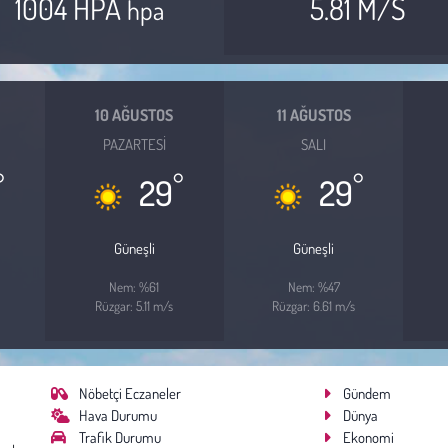
1004 HPA
5.81 M/S
hpa
10 AĞUSTOS
11 AĞUSTOS
PAZARTESI
SALI
°
°
°
29
29
Güneşli
Güneşli
Nem: %61
Nem: %47
Rüzgar: 5.11 m/s
Rüzgar: 6.61 m/s
Nöbetçi Eczaneler
Gündem
Hava Durumu
Dünya
Trafik Durumu
Ekonomi