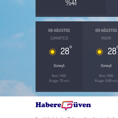
%41
Çevre
Galeri
08 AĞUSTOS
09 AĞUSTOS
CUMARTESI
PAZAR
Günün İçinden
°
28
28
Vefat İlanları
Güneşli
Güneşli
Tarih
Nem: %69
Nem: %66
Hukuk
Rüzgar: 7.11 m/s
Rüzgar: 6.89 m/s
Tarım
Son Dakika