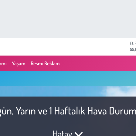
EU
55
ST
64,
omi
Yaşam
Resmi Reklam
GR
657
BİS
13.
BI
64.
DO
ün, Yarın ve 1 Haftalık Hava Duru
47,
Hatay