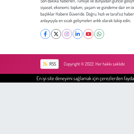
Son dakika haberleri, Türkiye ve dünyadan güncel geliş
Kent
siyaset, ekonomi, toplum, yaşam ve gündeme dair en ö
başlıklar Habere Güven’de. Doğru, hızlı ve tarafsız haber
Eğlence
anlayışıyla en sıcak gelişmeleri anlık olarak takip edin.
RSS
Copyright © 2022. Her hakkı saklıdır.
En iyi site deneyimi sağlamak için çerezlerden faydal