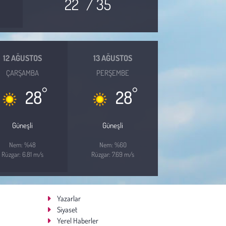
22
/ 35
12 AĞUSTOS
13 AĞUSTOS
ÇARŞAMBA
PERŞEMBE
°
°
28
28
Güneşli
Güneşli
Nem: %48
Nem: %60
Rüzgar: 6.81 m/s
Rüzgar: 7.69 m/s
Yazarlar
Siyaset
Yerel Haberler