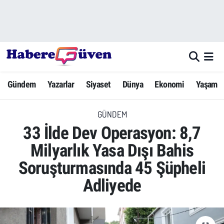
Gündem
Nöbetçi Eczaneler
Yazarlar
Hava Durumu
Gündem
Yazarlar
Siyaset
Dünya
Ekonomi
Yaşam
Dünya
Trafik Durumu
GÜNDEM
Siyaset
Süper Lig Puan Durumu ve Fikstür
33 İlde Dev Operasyon: 8,7
Ekonomi
Tüm Manşetler
Milyarlık Yasa Dışı Bahis
Soruşturmasında 45 Şüpheli
Yaşam
Son Dakika Haberleri
Adliyede
Yerel Haberler
Haber Arşivi
Eğitim