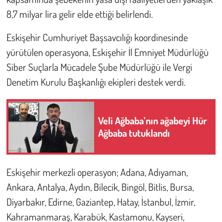
8,7 milyar lira gelir elde ettiği belirlendi.
Çevre
Eskişehir Cumhuriyet Başsavcılığı koordinesinde
Galeri
yürütülen operasyona, Eskişehir İl Emniyet Müdürlüğü
Siber Suçlarla Mücadele Şube Müdürlüğü ile Vergi
Günün İçinden
Denetim Kurulu Başkanlığı ekipleri destek verdi.
Vefat İlanları
Veli Ağbaba’nın ağabeyi Hür
Tarih
Ağbaba tutuklandı
Hukuk
Eskişehir merkezli operasyon; Adana, Adıyaman,
Tarım
Ankara, Antalya, Aydın, Bilecik, Bingöl, Bitlis, Bursa,
Son Dakika
Diyarbakır, Edirne, Gaziantep, Hatay, İstanbul, İzmir,
Kahramanmaraş, Karabük, Kastamonu, Kayseri,