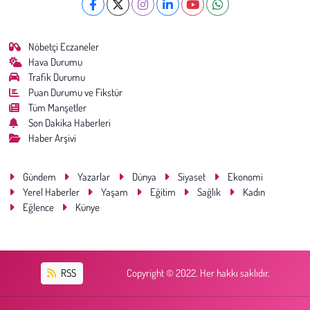
Nöbetçi Eczaneler
Hava Durumu
Trafik Durumu
Puan Durumu ve Fikstür
Tüm Manşetler
Son Dakika Haberleri
Haber Arşivi
Gündem
Yazarlar
Dünya
Siyaset
Ekonomi
Yerel Haberler
Yaşam
Eğitim
Sağlık
Kadın
Eğlence
Künye
RSS
Copyright © 2022. Her hakkı saklıdır.