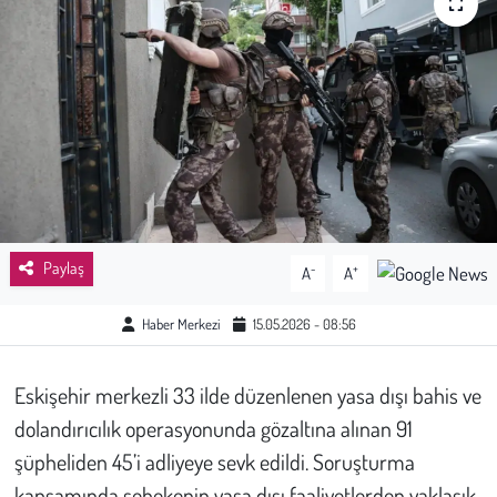
Sağlık
Kadın
Emek
Spor
Çocuk
Paylaş
-
+
A
A
Kültür Sanat
Haber Merkezi
15.05.2026 - 08:56
Bilim - Teknoloji
Eskişehir merkezli 33 ilde düzenlenen yasa dışı bahis ve
dolandırıcılık operasyonunda gözaltına alınan 91
İnsan Hakları
şüpheliden 45’i adliyeye sevk edildi. Soruşturma
Hayvan Hakları
kapsamında şebekenin yasa dışı faaliyetlerden yaklaşık