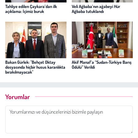
Tahliye edilen Çaykara’dan ilk
Veli Ağbaba’nın ağabeyi Hür
açıklama: İçimiz buruk
Ağbaba tutuklandı
Bakan Gürlek: "Behçet Oktay
Akif Manaf’a “Sudan-Türkiye Barış
dosyasında hiçbir husus karanlıkta
Ödülü” Verildi
bırakılmayacak"
Yorumlar