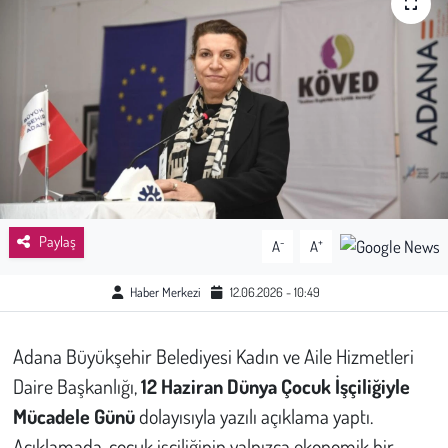
Sağlık
Kadın
Emek
Spor
Çocuk
Paylaş
-
+
A
A
Kültür Sanat
Haber Merkezi
12.06.2026 - 10:49
Bilim - Teknoloji
Adana Büyükşehir Belediyesi Kadın ve Aile Hizmetleri
Daire Başkanlığı,
12 Haziran Dünya Çocuk İşçiliğiyle
İnsan Hakları
Mücadele Günü
dolayısıyla yazılı açıklama yaptı.
Hayvan Hakları
Açıklamada, çocuk işçiliğinin yalnızca ekonomik bir