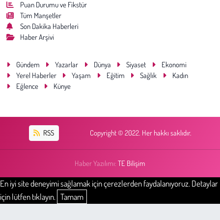
Puan Durumu ve Fikstür
Tüm Manşetler
Son Dakika Haberleri
Haber Arşivi
Gündem
Yazarlar
Dünya
Siyaset
Ekonomi
Yerel Haberler
Yaşam
Eğitim
Sağlık
Kadın
Eğlence
Künye
RSS
Copyright © 2022. Her hakkı saklıdır.
Haber Yazılımı:
TE Bilişim
En iyi site deneyimi sağlamak için çerezlerden faydalanıyoruz. Detaylar
için lütfen tıklayın.
Tamam