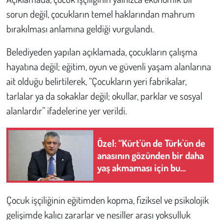
sorun değil, çocukların temel haklarından mahrum
Çevre
bırakılması anlamına geldiği vurgulandı.
Galeri
Belediyeden yapılan açıklamada, çocukların çalışma
hayatına değil; eğitim, oyun ve güvenli yaşam alanlarına
Günün İçinden
ait olduğu belirtilerek, “Çocukların yeri fabrikalar,
tarlalar ya da sokaklar değil; okullar, parklar ve sosyal
Vefat İlanları
alanlardır” ifadelerine yer verildi.
Tarih
Özel: “Kürt'ün de Türk'ün de
Hukuk
anasının gözünden bir daha
yaş akmaması için bu
Tarım
sürecin arkasındayız”
Son Dakika
Çocuk işçiliğinin eğitimden kopma, fiziksel ve psikolojik
gelişimde kalıcı zararlar ve nesiller arası yoksulluk