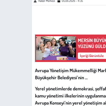
Haber Merkezi
05.06.2026 - 11:35
Çevre
Galeri
Günün İçinden
MERSİN BÜYÜK
YÜZÜNÜ GÜL
Vefat İlanları
İçeriği Görüntüle
Tarih
Avrupa Yönetişim Mükemmelliği Marka
Hukuk
Büyükşehir Belediyesi’nin …
Tarım
Yerel yönetimlerde demokrasi, şeffaflı
kamu yönetimi ilkelerinin uygulanma
Son Dakika
Avrupa Konseyi’nin yerel yönetişim al