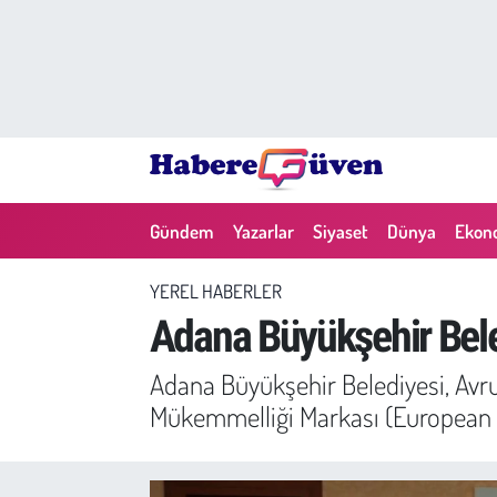
Gündem
Nöbetçi Eczaneler
Yazarlar
Hava Durumu
Dünya
Trafik Durumu
Gündem
Yazarlar
Siyaset
Dünya
Ekon
Siyaset
Süper Lig Puan Durumu ve Fikstür
YEREL HABERLER
Ekonomi
Tüm Manşetler
Adana Büyükşehir Bele
Yaşam
Son Dakika Haberleri
Adana Büyükşehir Belediyesi, Avru
Mükemmelliği Markası (European L
Yerel Haberler
Haber Arşivi
Eğitim