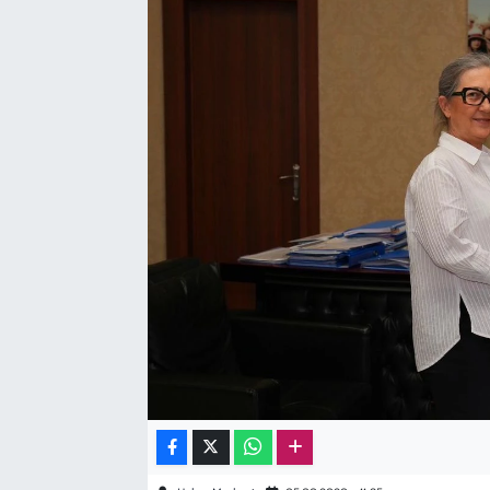
Sağlık
Kadın
Emek
Spor
Çocuk
Kültür Sanat
Bilim - Teknoloji
İnsan Hakları
Hayvan Hakları