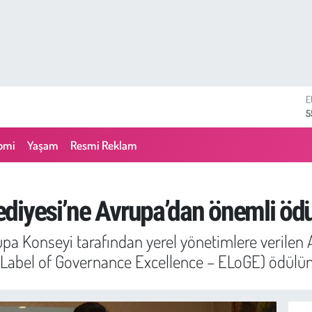
S
6
G
6
omi
Yaşam
Resmi Reklam
B
1
B
6
diyesi’ne Avrupa’dan önemli ödü
D
4
pa Konseyi tarafından yerel yönetimlere verilen 
E
5
abel of Governance Excellence – ELoGE) ödülünü