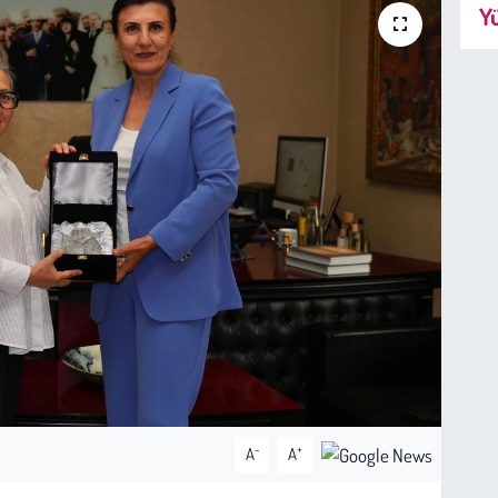
Yü
-
+
A
A