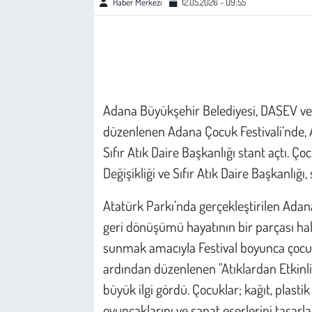
Haber Merkezi
12.05.2026 - 09:55
Çevre
Galeri
Günün İçinden
Adana Büyükşehir Belediyesi, DASEV ve 2
düzenlenen Adana Çocuk Festivali’nde, A
Vefat İlanları
Sıfır Atık Daire Başkanlığı stant açtı. Ç
Değişikliği ve Sıfır Atık Daire Başkanlığı
Tarih
Atatürk Parkı’nda gerçekleştirilen Adan
Hukuk
geri dönüşümü hayatının bir parçası hal
sunmak amacıyla Festival boyunca çocukla
Tarım
ardından düzenlenen "Atıklardan Etkinl
Son Dakika
büyük ilgi gördü. Çocuklar; kağıt, plasti
oyuncaklarını ve sanat eserlerini tasarla