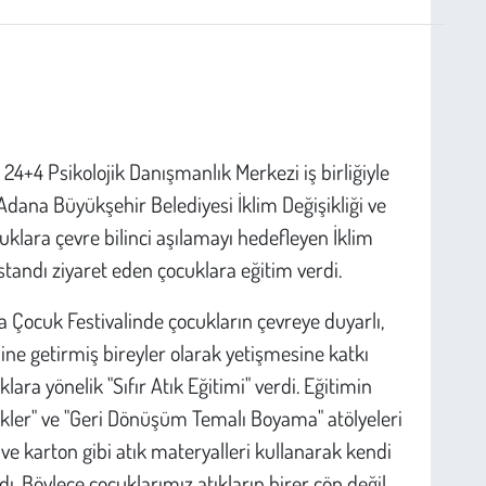
4+4 Psikolojik Danışmanlık Merkezi iş birliğiyle
dana Büyükşehir Belediyesi İklim Değişikliği ve
ocuklara çevre bilinci aşılamayı hedefleyen İklim
, standı ziyaret eden çocuklara eğitim verdi.
a Çocuk Festivalinde çocukların çevreye duyarlı,
ine getirmiş bireyler olarak yetişmesine katkı
ra yönelik "Sıfır Atık Eğitimi" verdi. Eğitimin
ikler" ve "Geri Dönüşüm Temalı Boyama" atölyeleri
k ve karton gibi atık materyalleri kullanarak kendi
dı. Böylece çocuklarımız atıkların birer çöp değil,