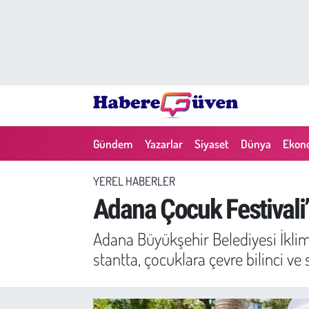
Gündem
Nöbetçi Eczaneler
Yazarlar
Hava Durumu
Dünya
Trafik Durumu
Gündem
Yazarlar
Siyaset
Dünya
Ekon
Siyaset
Süper Lig Puan Durumu ve Fikstür
YEREL HABERLER
Ekonomi
Tüm Manşetler
Adana Çocuk Festivali’n
Yaşam
Son Dakika Haberleri
Adana Büyükşehir Belediyesi İklim 
stantta, çocuklara çevre bilinci ve sı
Yerel Haberler
Haber Arşivi
Eğitim