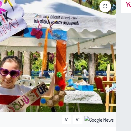
Yü
-
+
A
A