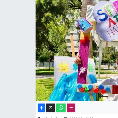
Sağlık
Kadın
Emek
Spor
Çocuk
Kültür Sanat
Bilim - Teknoloji
İnsan Hakları
Hayvan Hakları