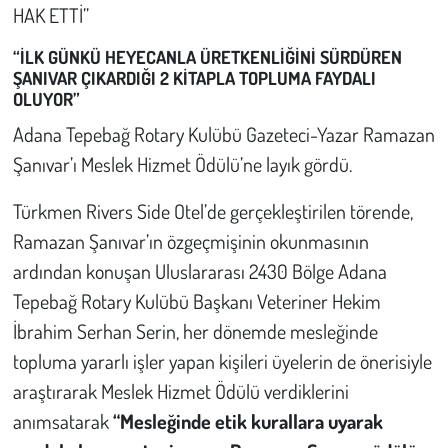
HAK ETTİ”
Çevre
“İLK GÜNKÜ HEYECANLA ÜRETKENLİĞİNİ SÜRDÜREN
ŞANIVAR ÇIKARDIĞI 2 KİTAPLA TOPLUMA FAYDALI
Galeri
OLUYOR”
Adana Tepebağ Rotary Kulübü Gazeteci-Yazar Ramazan
Günün İçinden
Şanıvar’ı Meslek Hizmet Ödülü’ne layık gördü.
Vefat İlanları
Türkmen Rivers Side Otel’de gerçekleştirilen törende,
Ramazan Şanıvar’ın özgeçmişinin okunmasının
Tarih
ardından konuşan Uluslararası 2430 Bölge Adana
Tepebağ Rotary Kulübü Başkanı Veteriner Hekim
Hukuk
İbrahim Serhan Serin, her dönemde mesleğinde
Tarım
topluma yararlı işler yapan kişileri üyelerin de önerisiyle
araştırarak Meslek Hizmet Ödülü verdiklerini
Son Dakika
anımsatarak
“Mesleğinde etik kurallara uyarak