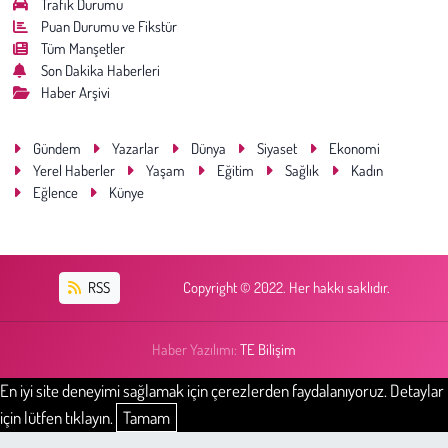
Trafik Durumu
Puan Durumu ve Fikstür
Tüm Manşetler
Son Dakika Haberleri
Haber Arşivi
Gündem
Yazarlar
Dünya
Siyaset
Ekonomi
Yerel Haberler
Yaşam
Eğitim
Sağlık
Kadın
Eğlence
Künye
RSS
Copyright © 2022. Her hakkı saklıdır.
Haber Yazılımı:
TE Bilişim
En iyi site deneyimi sağlamak için çerezlerden faydalanıyoruz. Detaylar
için lütfen tıklayın.
Tamam