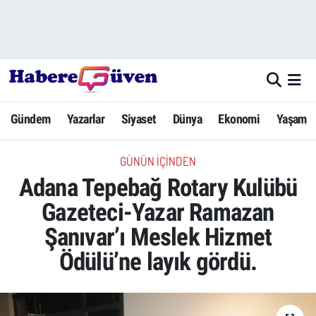
Gündem
Nöbetçi Eczaneler
Yazarlar
Hava Durumu
Gündem
Yazarlar
Siyaset
Dünya
Ekonomi
Yaşam
Dünya
Trafik Durumu
GÜNÜN İÇINDEN
Siyaset
Süper Lig Puan Durumu ve Fikstür
Adana Tepebağ Rotary Kulübü
Ekonomi
Tüm Manşetler
Gazeteci-Yazar Ramazan
Şanıvar’ı Meslek Hizmet
Yaşam
Son Dakika Haberleri
Ödülü’ne layık gördü.
Yerel Haberler
Haber Arşivi
Eğitim