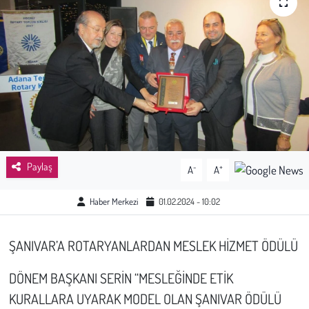
Sağlık
Kadın
Emek
Spor
Çocuk
Paylaş
-
+
A
A
Kültür Sanat
Haber Merkezi
01.02.2024 - 10:02
Bilim - Teknoloji
ŞANIVAR’A ROTARYANLARDAN MESLEK HİZMET ÖDÜLÜ
İnsan Hakları
DÖNEM BAŞKANI SERİN “MESLEĞİNDE ETİK
KURALLARA UYARAK MODEL OLAN ŞANIVAR ÖDÜLÜ
Hayvan Hakları