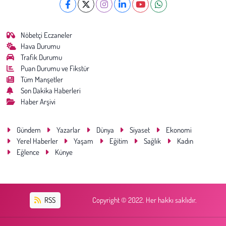
Nöbetçi Eczaneler
Hava Durumu
Trafik Durumu
Puan Durumu ve Fikstür
Tüm Manşetler
Son Dakika Haberleri
Haber Arşivi
Gündem
Yazarlar
Dünya
Siyaset
Ekonomi
Yerel Haberler
Yaşam
Eğitim
Sağlık
Kadın
Eğlence
Künye
RSS
Copyright © 2022. Her hakkı saklıdır.