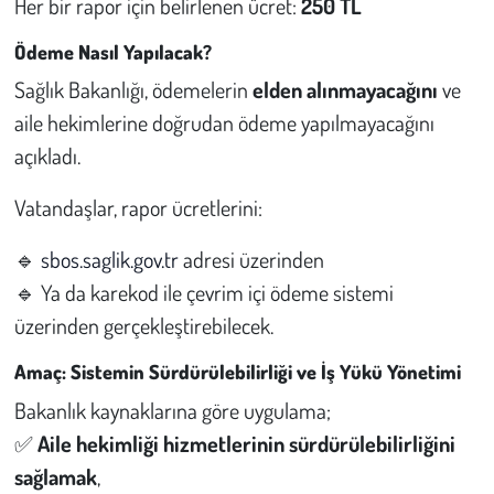
Her bir rapor için belirlenen ücret:
250 TL
Kent
Ödeme Nasıl Yapılacak?
Eğlence
Sağlık Bakanlığı, ödemelerin
elden alınmayacağını
ve
aile hekimlerine doğrudan ödeme yapılmayacağını
açıkladı.
Vatandaşlar, rapor ücretlerini:
🔹
sbos.saglik.gov.tr
adresi üzerinden
🔹 Ya da karekod ile çevrim içi ödeme sistemi
üzerinden gerçekleştirebilecek.
Amaç: Sistemin Sürdürülebilirliği ve İş Yükü Yönetimi
Bakanlık kaynaklarına göre uygulama;
✅
Aile hekimliği hizmetlerinin sürdürülebilirliğini
sağlamak
,