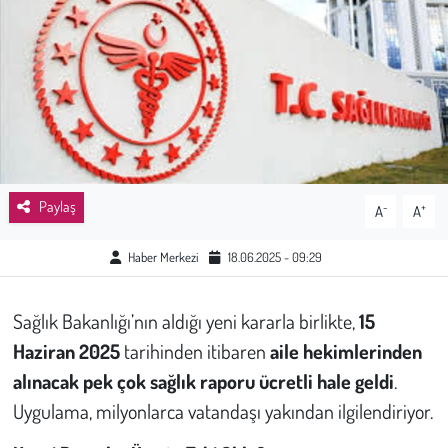
Sağlık
Kadın
Emek
Spor
Paylaş
-
+
A
A
Çocuk
Haber Merkezi
18.06.2025 - 09:29
Kültür Sanat
Sağlık Bakanlığı’nın aldığı yeni kararla birlikte,
15
Bilim - Teknoloji
Haziran 2025
tarihinden itibaren
aile hekimlerinden
alınacak pek çok sağlık raporu ücretli hale geldi
.
İnsan Hakları
Uygulama, milyonlarca vatandaşı yakından ilgilendiriyor.
Hayvan Hakları