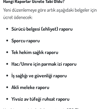
Hangi Raporlar Ücrete Tabi Oldu?
Yeni düzenlemeye göre artık aşağıdaki belgeler için
Çevre
ücret ödenecek:
Galeri
Sürücü belgesi (ehliyet) raporu
Günün İçinden
Sporcu raporu
Vefat İlanları
Tek hekim sağlık raporu
Tarih
Hac/Umre için parmak izi raporu
Hukuk
İş sağlığı ve güvenliği raporu
Tarım
Akli meleke raporu
Yivsiz av tüfeği ruhsat raporu
Son Dakika