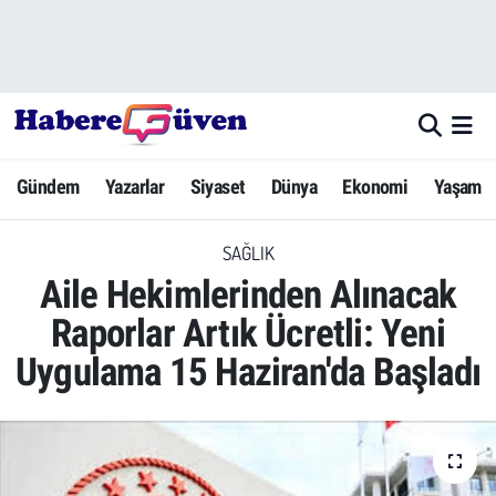
Gündem
Nöbetçi Eczaneler
Yazarlar
Hava Durumu
Gündem
Yazarlar
Siyaset
Dünya
Ekonomi
Yaşam
Dünya
Trafik Durumu
SAĞLIK
Siyaset
Süper Lig Puan Durumu ve Fikstür
Aile Hekimlerinden Alınacak
Ekonomi
Tüm Manşetler
Raporlar Artık Ücretli: Yeni
Uygulama 15 Haziran'da Başladı
Yaşam
Son Dakika Haberleri
Yerel Haberler
Haber Arşivi
Eğitim