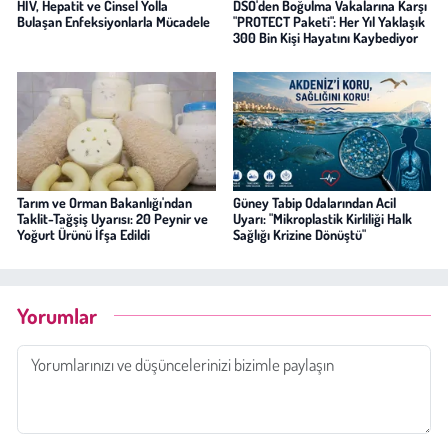
HIV, Hepatit ve Cinsel Yolla
DSÖ'den Boğulma Vakalarına Karşı
Bulaşan Enfeksiyonlarla Mücadele
"PROTECT Paketi": Her Yıl Yaklaşık
300 Bin Kişi Hayatını Kaybediyor
Tarım ve Orman Bakanlığı'ndan
Güney Tabip Odalarından Acil
Taklit-Tağşiş Uyarısı: 20 Peynir ve
Uyarı: "Mikroplastik Kirliliği Halk
Yoğurt Ürünü İfşa Edildi
Sağlığı Krizine Dönüştü"
Yorumlar