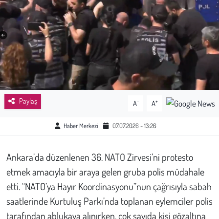
Sağlık
Kadın
Emek
Spor
Paylaş
-
+
A
A
Çocuk
Haber Merkezi
07.07.2026 - 13:26
Kültür Sanat
Ankara’da düzenlenen 36. NATO Zirvesi’ni protesto
Bilim - Teknoloji
etmek amacıyla bir araya gelen gruba polis müdahale
etti. “NATO’ya Hayır Koordinasyonu”nun çağrısıyla sabah
İnsan Hakları
saatlerinde Kurtuluş Parkı’nda toplanan eylemciler polis
tarafından ablukaya alınırken, çok sayıda kişi gözaltına
Hayvan Hakları