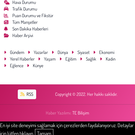
Hava Durumu
Trafik Durumu
Puan Durumu ve Fikstür
Tüm Manşetler
Son Dakika Haberleri
Haber Arşivi
Gündem
Yazarlar
Dünya
Siyaset
Ekonomi
Yerel Haberler
Yaşam
Eğitim
Sağlık
Kadın
Eğlence
Künye
RSS
Copyright © 2022. Her hakkı saklıdır.
Haber Yazılımı:
TE Bilişim
En iyi site deneyimi sağlamak için çerezlerden faydalanıyoruz. Detaylar
için lütfen tıklayın.
Tamam