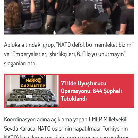
Abluka altındaki grup, “NATO defol, bu memleket bizim”
ve “Emperyalistler, işbirlikçileri, 6. Filo’yu unutmayın”
sloganları attı.
71 İlde Uyuşturucu
Operasyonu: 844 Şüpheli
Tutuklandı
Koordinasyon adına açıklama yapan EMEP Milletvekili
Sevda Karaca, NATO üslerinin kapatılması, Türkiye’nin
NATO’dan çıkması ve silahlanma yarışına son verilmesi