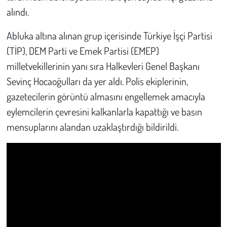
alındı.
Çevre
Abluka altına alınan grup içerisinde Türkiye İşçi Partisi
Galeri
(TİP), DEM Parti ve Emek Partisi (EMEP)
milletvekillerinin yanı sıra Halkevleri Genel Başkanı
Günün İçinden
Sevinç Hocaoğulları da yer aldı. Polis ekiplerinin,
gazetecilerin görüntü almasını engellemek amacıyla
Vefat İlanları
eylemcilerin çevresini kalkanlarla kapattığı ve basın
mensuplarını alandan uzaklaştırdığı bildirildi.
Tarih
Hukuk
Tarım
Son Dakika