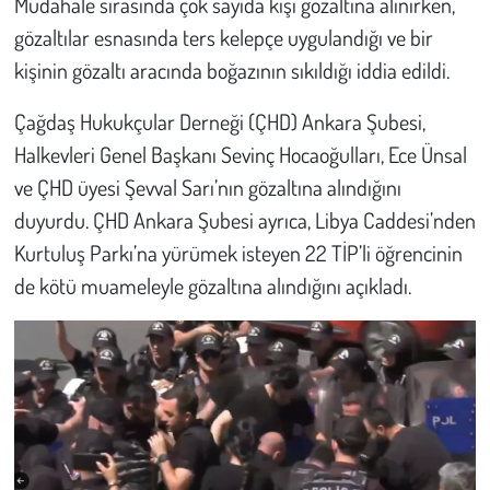
Müdahale sırasında çok sayıda kişi gözaltına alınırken,
gözaltılar esnasında ters kelepçe uygulandığı ve bir
kişinin gözaltı aracında boğazının sıkıldığı iddia edildi.
Çağdaş Hukukçular Derneği (ÇHD) Ankara Şubesi,
Halkevleri Genel Başkanı Sevinç Hocaoğulları, Ece Ünsal
ve ÇHD üyesi Şevval Sarı’nın gözaltına alındığını
duyurdu. ÇHD Ankara Şubesi ayrıca, Libya Caddesi’nden
Kurtuluş Parkı’na yürümek isteyen 22 TİP’li öğrencinin
de kötü muameleyle gözaltına alındığını açıkladı.