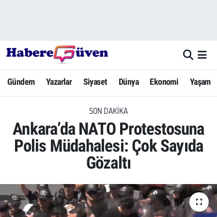
Gündem
Nöbetçi Eczaneler
Yazarlar
Hava Durumu
Gündem
Yazarlar
Siyaset
Dünya
Ekonomi
Yaşam
Dünya
Trafik Durumu
SON DAKIKA
Siyaset
Süper Lig Puan Durumu ve Fikstür
Ankara’da NATO Protestosuna
Ekonomi
Tüm Manşetler
Polis Müdahalesi: Çok Sayıda
Gözaltı
Yaşam
Son Dakika Haberleri
Yerel Haberler
Haber Arşivi
Eğitim