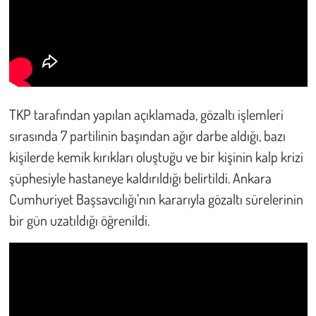
TKP tarafından yapılan açıklamada, gözaltı işlemleri
sırasında 7 partilinin başından ağır darbe aldığı, bazı
kişilerde kemik kırıkları oluştuğu ve bir kişinin kalp krizi
şüphesiyle hastaneye kaldırıldığı belirtildi. Ankara
Cumhuriyet Başsavcılığı’nın kararıyla gözaltı sürelerinin
bir gün uzatıldığı öğrenildi.