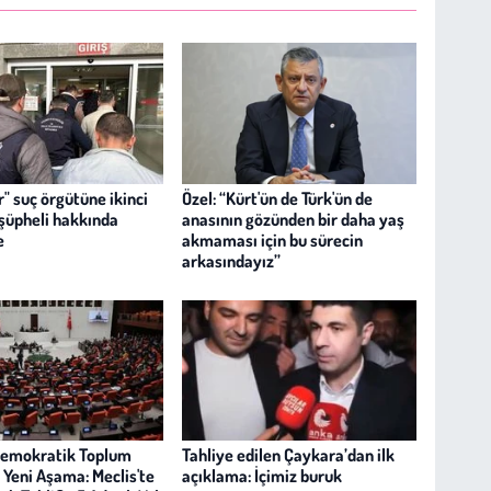
" suç örgütüne ikinci
Özel: “Kürt'ün de Türk'ün de
 şüpheli hakkında
anasının gözünden bir daha yaş
e
akmaması için bu sürecin
arkasındayız”
Demokratik Toplum
Tahliye edilen Çaykara’dan ilk
 Yeni Aşama: Meclis'te
açıklama: İçimiz buruk