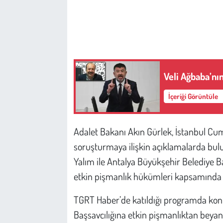
Çevre
Galeri
Günün İçinden
Veli Ağbaba’nı
İçeriği Görüntüle
Vefat İlanları
Tarih
Adalet Bakanı Akın Gürlek, İstanbul Cum
soruşturmaya ilişkin açıklamalarda bul
Hukuk
Yalım ile Antalya Büyükşehir Belediye B
etkin pişmanlık hükümleri kapsamında if
Tarım
TGRT Haber’de katıldığı programda kon
Son Dakika
Başsavcılığına etkin pişmanlıktan bey