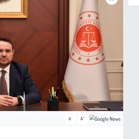
-
+
A
A