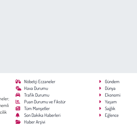
Nöbetçi Eczaneler
Gündem
Hava Durumu
Dünya
Trafik Durumu
Ekonomi
meler;
Puan Durumu ve Fikstür
Yaşam
nemli
Tüm Manşetler
Sağlık
cilik
Son Dakika Haberleri
Eğlence
Haber Arşivi