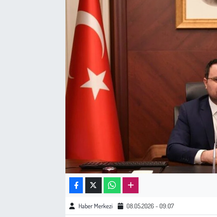
Sağlık
Kadın
Emek
Spor
Çocuk
Kültür Sanat
Bilim - Teknoloji
İnsan Hakları
Haber Merkezi
08.05.2026 - 09:07
Hayvan Hakları