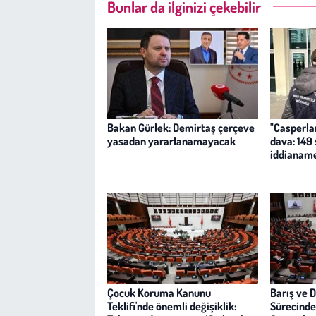
Bunlar da ilginizi çekebilir
Bakan Gürlek: Demirtaş çerçeve
"Casperlar
yasadan yararlanamayacak
dava: 149
iddianam
Çocuk Koruma Kanunu
Barış ve 
Teklifi'nde önemli değişiklik:
Sürecinde