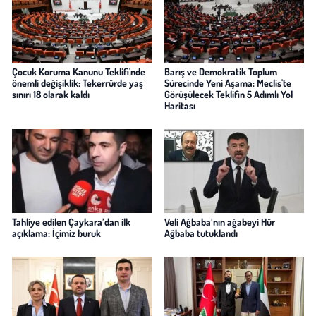
Çocuk Koruma Kanunu Teklifi'nde
Barış ve Demokratik Toplum
önemli değişiklik: Tekerrürde yaş
Sürecinde Yeni Aşama: Meclis'te
sınırı 18 olarak kaldı
Görüşülecek Teklifin 5 Adımlı Yol
Haritası
Tahliye edilen Çaykara’dan ilk
Veli Ağbaba’nın ağabeyi Hür
açıklama: İçimiz buruk
Ağbaba tutuklandı