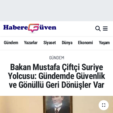
Gündem
Nöbetçi Eczaneler
Yazarlar
Hava Durumu
Gündem
Yazarlar
Siyaset
Dünya
Ekonomi
Yaşam
Dünya
Trafik Durumu
GÜNDEM
Siyaset
Süper Lig Puan Durumu ve Fikstür
Bakan Mustafa Çiftçi Suriye
Ekonomi
Tüm Manşetler
Yolcusu: Gündemde Güvenlik
ve Gönüllü Geri Dönüşler Var
Yaşam
Son Dakika Haberleri
Yerel Haberler
Haber Arşivi
Eğitim