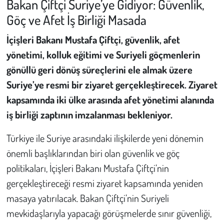
Bakan Çiftçi Suriye’ye Gidiyor: Güvenlik,
Göç ve Afet İş Birliği Masada
Çevre
İçişleri Bakanı Mustafa Çiftçi, güvenlik, afet
Galeri
yönetimi, kolluk eğitimi ve Suriyeli göçmenlerin
gönüllü geri dönüş süreçlerini ele almak üzere
Günün İçinden
Suriye’ye resmi bir ziyaret gerçekleştirecek. Ziyaret
kapsamında iki ülke arasında afet yönetimi alanında
Vefat İlanları
iş birliği zaptının imzalanması bekleniyor.
Tarih
Türkiye ile Suriye arasındaki ilişkilerde yeni dönemin
Hukuk
önemli başlıklarından biri olan güvenlik ve göç
politikaları, İçişleri Bakanı Mustafa Çiftçi’nin
Tarım
gerçekleştireceği resmi ziyaret kapsamında yeniden
masaya yatırılacak. Bakan Çiftçi’nin Suriyeli
Son Dakika
mevkidaşlarıyla yapacağı görüşmelerde sınır güvenliği,