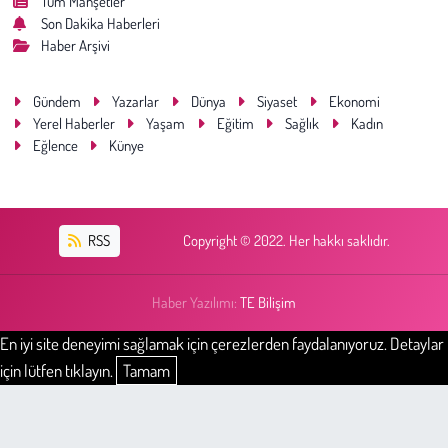
Tüm Manşetler
Son Dakika Haberleri
Haber Arşivi
Gündem
Yazarlar
Dünya
Siyaset
Ekonomi
Yerel Haberler
Yaşam
Eğitim
Sağlık
Kadın
Eğlence
Künye
RSS
Copyright © 2022. Her hakkı saklıdır.
Haber Yazılımı:
TE Bilişim
En iyi site deneyimi sağlamak için çerezlerden faydalanıyoruz. Detaylar
için lütfen tıklayın.
Tamam