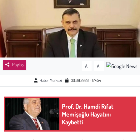
Sağlık
Kadın
Emek
Spor
Paylaş
-
+
A
A
Çocuk
Haber Merkezi
30.06.2026 - 07:54
Kültür Sanat
Prof. Dr. Hamdi Rıfat
Bilim - Teknoloji
Memişoğlu Hayatını
Kaybetti
İnsan Hakları
Hayvan Hakları