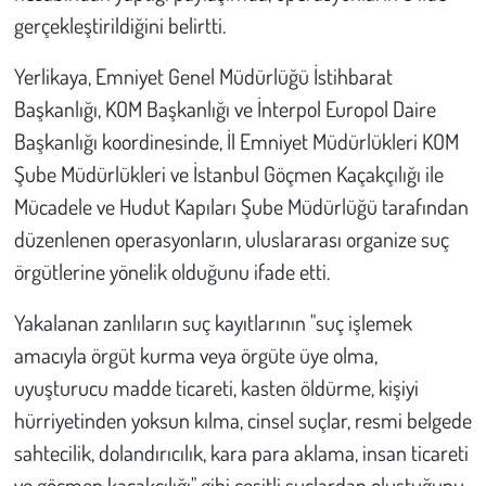
gerçekleştirildiğini belirtti.
Çevre
Yerlikaya, Emniyet Genel Müdürlüğü İstihbarat
Galeri
Başkanlığı, KOM Başkanlığı ve İnterpol Europol Daire
Başkanlığı koordinesinde, İl Emniyet Müdürlükleri KOM
Günün İçinden
Şube Müdürlükleri ve İstanbul Göçmen Kaçakçılığı ile
Mücadele ve Hudut Kapıları Şube Müdürlüğü tarafından
Vefat İlanları
düzenlenen operasyonların, uluslararası organize suç
örgütlerine yönelik olduğunu ifade etti.
Tarih
Yakalanan zanlıların suç kayıtlarının "suç işlemek
Hukuk
amacıyla örgüt kurma veya örgüte üye olma,
Tarım
uyuşturucu madde ticareti, kasten öldürme, kişiyi
hürriyetinden yoksun kılma, cinsel suçlar, resmi belgede
Son Dakika
sahtecilik, dolandırıcılık, kara para aklama, insan ticareti
ve göçmen kaçakçılığı" gibi çeşitli suçlardan oluştuğunu