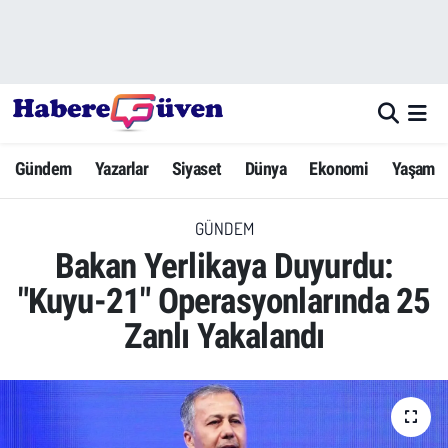
Gündem
Nöbetçi Eczaneler
Yazarlar
Hava Durumu
Gündem
Yazarlar
Siyaset
Dünya
Ekonomi
Yaşam
Dünya
Trafik Durumu
GÜNDEM
Siyaset
Süper Lig Puan Durumu ve Fikstür
Bakan Yerlikaya Duyurdu:
Ekonomi
Tüm Manşetler
"Kuyu-21" Operasyonlarında 25
Zanlı Yakalandı
Yaşam
Son Dakika Haberleri
Yerel Haberler
Haber Arşivi
Eğitim