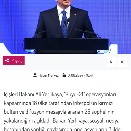
Sağlık
Kadın
Emek
Spor
Paylaş
-
+
A
A
Çocuk
Haber Merkezi
31.08.2024 - 10:41
Kültür Sanat
İçişleri Bakanı Ali Yerlikaya, "Kuyu-21" operasyonları
Bilim - Teknoloji
kapsamında 18 ülke tarafından Interpol'ün kırmızı
bülten ve difüzyon mesajıyla aranan 25 şüphelinin
İnsan Hakları
yakalandığını açıkladı. Bakan Yerlikaya, sosyal medya
hesabından yaptığı paylaşımda, operasyonların 8 ilde
Hayvan Hakları