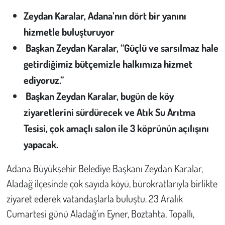
Zeydan Karalar, Adana’nın dört bir yanını
Çevre
hizmetle buluşturuyor
Başkan Zeydan Karalar, “Güçlü ve sarsılmaz hale
Galeri
getirdiğimiz bütçemizle halkımıza hizmet
Günün İçinden
ediyoruz.”
Başkan Zeydan Karalar, bugün de köy
Vefat İlanları
ziyaretlerini sürdürecek ve Atık Su Arıtma
Tarih
Tesisi, çok amaçlı salon ile 3 köprünün açılışını
yapacak.
Hukuk
Adana Büyükşehir Belediye Başkanı Zeydan Karalar,
Tarım
Aladağ ilçesinde çok sayıda köyü, bürokratlarıyla birlikte
ziyaret ederek vatandaşlarla buluştu. 23 Aralık
Son Dakika
Cumartesi günü Aladağ’ın Eyner, Boztahta, Topallı,