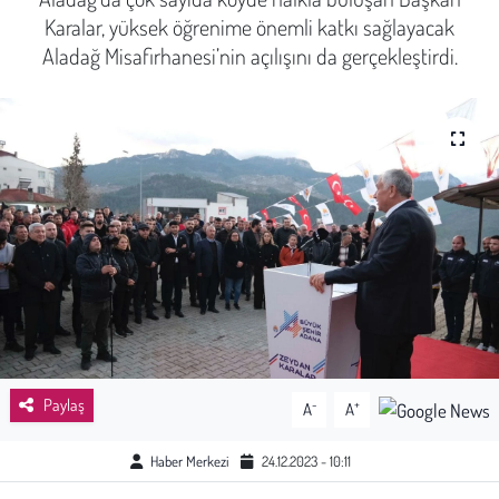
Karalar, yüksek öğrenime önemli katkı sağlayacak
Sağlık
Aladağ Misafirhanesi’nin açılışını da gerçekleştirdi.
Kadın
Emek
Spor
Çocuk
Kültür Sanat
Bilim - Teknoloji
Paylaş
-
+
A
A
İnsan Hakları
Haber Merkezi
24.12.2023 - 10:11
Hayvan Hakları