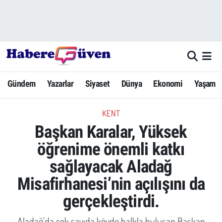
Gündem
Nöbetçi Eczaneler
Yazarlar
Hava Durumu
Gündem
Yazarlar
Siyaset
Dünya
Ekonomi
Yaşam
Dünya
Trafik Durumu
KENT
Siyaset
Süper Lig Puan Durumu ve Fikstür
Başkan Karalar, Yüksek
Ekonomi
Tüm Manşetler
öğrenime önemli katkı
sağlayacak Aladağ
Yaşam
Son Dakika Haberleri
Misafirhanesi’nin açılışını da
Yerel Haberler
Haber Arşivi
gerçekleştirdi.
Eğitim
Aladağ'da çok sayıda köyde halkla buluşan Başkan