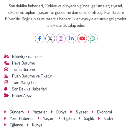
Son dakika haberleri, Türkiye ve dünyadan güncel gelişmeler; siyaset,
ekonomi, toplum, yaşam ve gündeme dair en önemli başlıklar Habere
Güven’de. Doğru, hızlı ve tarafsız habercilik anlayışıyla en sıcak gelişmeleri
anlık olarak takip edin.
Nöbetçi Eczaneler
Hava Durumu
Trafik Durumu
Puan Durumu ve Fikstür
Tüm Manşetler
Son Dakika Haberleri
Haber Arşivi
Gündem
Yazarlar
Dünya
Siyaset
Ekonomi
Yerel Haberler
Yaşam
Eğitim
Sağlık
Kadın
Eğlence
Künye