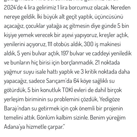
2024’de 4 lira gelirimiz 1 lira borcumuz olacak. Nereden
nereye geldik. İki büyük alt geçit yaptık, üçüncüsünü
açacağız, çocuklar yatağa aç gitmesin diye günde 5 bin
kişiye yemek verecek bir aşevi yapıyoruz, kreşler açtık,
yenilerini açıyoruz, 111 otobüs aldık, 300 iş makinesi
aldık, 5 yeni bulvar açtık, 197 bulvar ve caddeyi yeniledik
ve bunların hiç birisi için borçlanmadık. 21 noktada
yağmur suyu isale hattı yaptık ve 3 kritik noktada daha
yapacağız, sadece Sarıçam’da 64 köye sağlıklı su
götürdük, 5 bin konutluk TOKİ evleri de dahil birçok
yerleşim biriminin su problemini çözdük, Yedigöze
Barajı’ndan su getirmek için çok önemli bir projenin
temelini attık. Gönlüm kalbim sizinle. Benim yüreğim
Adana’ya hizmetle çarpar.”