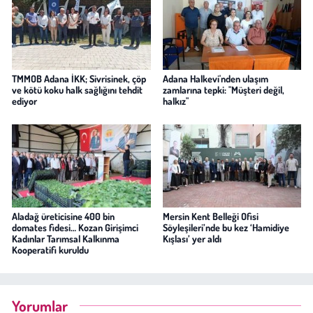
TMMOB Adana İKK; Sivrisinek, çöp
Adana Halkevi'nden ulaşım
ve kötü koku halk sağlığını tehdit
zamlarına tepki: "Müşteri değil,
ediyor
halkız"
Aladağ üreticisine 400 bin
Mersin Kent Belleği Ofisi
domates fidesi… Kozan Girişimci
Söyleşileri’nde bu kez ‘Hamidiye
Kadınlar Tarımsal Kalkınma
Kışlası’ yer aldı
Kooperatifi kuruldu
Yorumlar