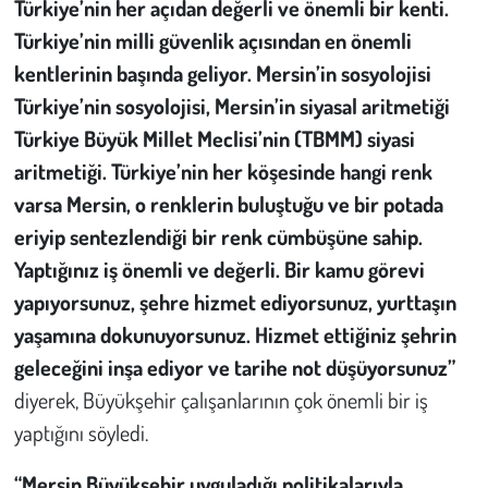
Türkiye’nin her açıdan değerli ve önemli bir kenti.
Türkiye’nin milli güvenlik açısından en önemli
kentlerinin başında geliyor. Mersin’in sosyolojisi
Türkiye’nin sosyolojisi, Mersin’in siyasal aritmetiği
Türkiye Büyük Millet Meclisi’nin (TBMM) siyasi
aritmetiği. Türkiye’nin her köşesinde hangi renk
varsa Mersin, o renklerin buluştuğu ve bir potada
eriyip sentezlendiği bir renk cümbüşüne sahip.
Yaptığınız iş önemli ve değerli. Bir kamu görevi
yapıyorsunuz, şehre hizmet ediyorsunuz, yurttaşın
yaşamına dokunuyorsunuz. Hizmet ettiğiniz şehrin
geleceğini inşa ediyor ve tarihe not düşüyorsunuz”
diyerek, Büyükşehir çalışanlarının çok önemli bir iş
yaptığını söyledi.
“Mersin Büyükşehir uyguladığı politikalarıyla