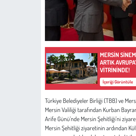
MERSİN SİNEM
ARTIK AVRUPA’
VİTRİNİNDE!
İçeriği Görüntüle
Türkiye Belediyeler Birliği (TBB) ve Me
Mersin Valiliği tarafından Kurban Bay
Arife Günü’nde Mersin Şehitliği’ni ziyare
Mersin Şehitliği ziyaretinin ardından 