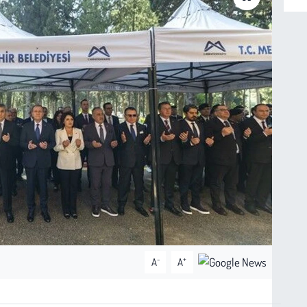
-
+
A
A