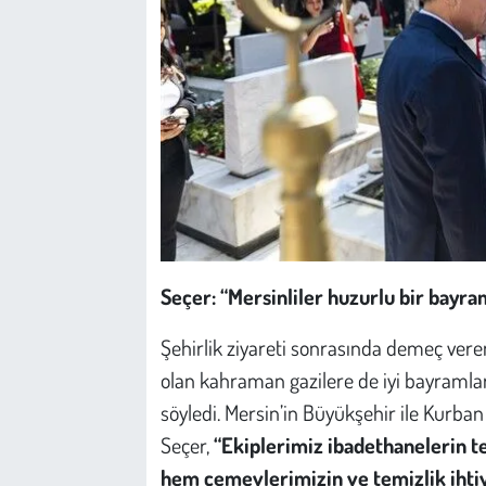
Seçer: “Mersinliler huzurlu bir bayra
Şehirlik ziyareti sonrasında demeç vere
olan kahraman gazilere de iyi bayramlar d
söyledi. Mersin’in Büyükşehir ile Kurba
Seçer,
“Ekiplerimiz ibadethanelerin t
hem cemevlerimizin ve temizlik ihtiya