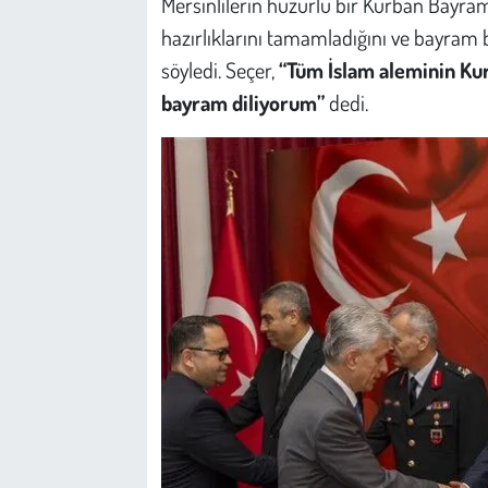
Mersinlilerin huzurlu bir Kurban Bayram
Kent
hazırlıklarını tamamladığını ve bayram 
Eğlence
söyledi. Seçer,
“Tüm İslam aleminin Kur
bayram diliyorum”
dedi.