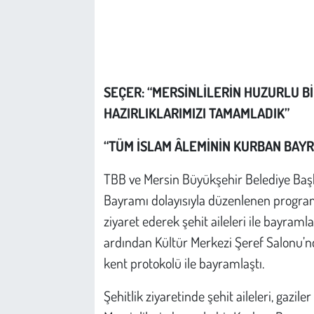
Çevre
Galeri
SEÇER: “MERSİNLİLERİN HUZURLU Bİ
Günün İçinden
HAZIRLIKLARIMIZI TAMAMLADIK”
Vefat İlanları
“TÜM İSLAM ÂLEMİNİN KURBAN BAY
Tarih
TBB ve Mersin Büyükşehir Belediye Başk
Bayramı dolayısıyla düzenlenen program
Hukuk
ziyaret ederek şehit aileleri ile bayramla
ardından Kültür Merkezi Şeref Salonu’
Tarım
kent protokolü ile bayramlaştı.
Son Dakika
Şehitlik ziyaretinde şehit aileleri, gazil