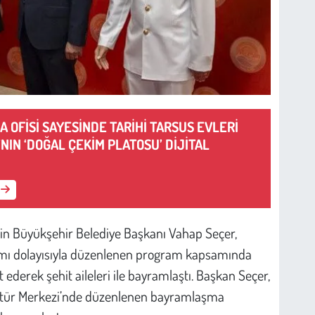
A OFİSİ SAYESİNDE TARİHİ TARSUS EVLERİ
NIN ‘DOĞAL ÇEKİM PLATOSU’ DİJİTAL
rsin Büyükşehir Belediye Başkanı Vahap Seçer,
ramı dolayısıyla düzenlenen program kapsamında
t ederek şehit aileleri ile bayramlaştı. Başkan Seçer,
Kültür Merkezi’nde düzenlenen bayramlaşma