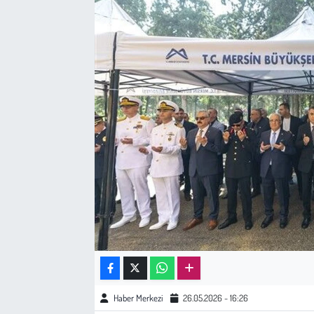
Sağlık
Kadın
Emek
Spor
Çocuk
Kültür Sanat
Bilim - Teknoloji
İnsan Hakları
Haber Merkezi
26.05.2026 - 16:26
Hayvan Hakları