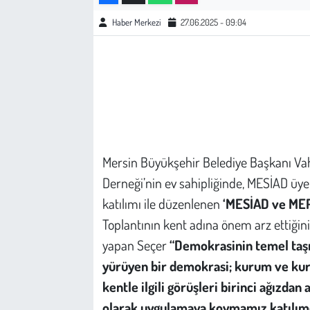
Haber Merkezi
27.06.2025 - 09:04
Çevre
Galeri
Günün İçinden
Vefat İlanları
Mersin Büyükşehir Belediye Başkanı Vaha
Tarih
Derneği’nin ev sahipliğinde, MESİAD üye
katılımı ile düzenlenen
‘MESİAD ve MEP 
Hukuk
Toplantının kent adına önem arz ettiğin
yapan Seçer
“Demokrasinin temel taşı 
Tarım
yürüyen bir demokrasi; kurum ve kural
Son Dakika
kentle ilgili görüşleri birinci ağızdan
olarak uygulamaya koymamız katılımc