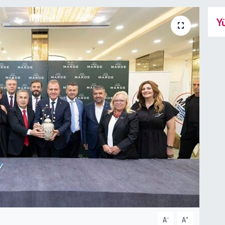
Yü
-
+
A
A