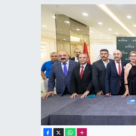
Sağlık
Kadın
Emek
Spor
Çocuk
Kültür Sanat
Bilim - Teknoloji
İnsan Hakları
Hayvan Hakları