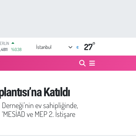
°
AM ALTIN
27
İstanbul
60.55
%0.03
ST100
.779
%-14
TCOIN
.998,24
%0.35
OLAR
,7436
%0.18
antısı’na Katıldı
URO
,2510
%0.32
 Derneği’nin ev sahipliğinde,
ERLİN
,4811
%0.38
 ‘MESİAD ve MEP 2. İstişare