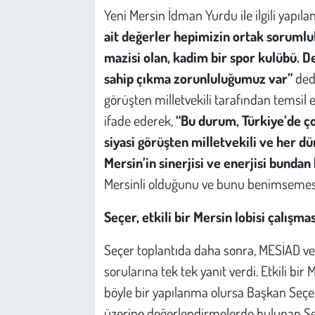
Yeni Mersin İdman Yurdu ile ilgili yapıl
ait değerler hepimizin ortak sorumlul
mazisi olan, kadim bir spor kulübü. De
sahip çıkma zorunluluğumuz var”
ded
görüşten milletvekili tarafından temsil
ifade ederek,
“Bu durum, Türkiye’de ço
siyasi görüşten milletvekili ve her dü
Mersin’in sinerjisi ve enerjisi bundan
Mersinli olduğunu ve bunu benimsemesi g
Seçer, etkili bir Mersin lobisi çalışm
Seçer toplantıda daha sonra, MESİAD ve
sorularına tek tek yanıt verdi. Etkili bi
böyle bir yapılanma olursa Başkan Seçe
üzerine değerlendirmelerde bulunan S