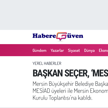
Gündem
Nöbetçi Eczaneler
Yazarlar
Hava Durumu
Dünya
Trafik Durumu
Gündem
Yazarlar
Siyaset
Dünya
Ekon
Siyaset
Süper Lig Puan Durumu ve Fikstür
YEREL HABERLER
Ekonomi
Tüm Manşetler
BAŞKAN SEÇER, ‘MESİAD
Yaşam
Son Dakika Haberleri
Mersin Büyükşehir Belediye Başkanı
MESİAD üyeleri ile Mersin Ekonomi
Yerel Haberler
Haber Arşivi
Kurulu Toplantısı’na katıldı.
Eğitim