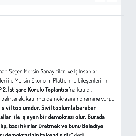
p Seçer, Mersin Sanayicileri ve İş İnsanları
leri ile Mersin Ekonomi Platformu bileşenlerinin
2. İstişare Kurulu Toplantısı’
na katıldı.
i belirterek, katılımcı demokrasinin önemine vurgu
sivil toplumdur. Sivil toplumla beraber
ları ile işleyen bir demokrasi olur. Burada
 alıp, bazı fikirler üretmek ve bunu Belediye
ı demokrasinin ta kendisidir”
dedi.