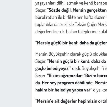
yaşayanları dâhil etmek ve kenti berabe
Seçer,
“Sözde değil; Mersin gerçekten 
bürokratları ile birlikte her hafta düzenl
toplantılarda özellikle Teksin Çağrı Mer
değerlendirerek, halkın taleplerine kulak
“Mersin güçlü bir kent, daha da güçle
Mersin Büyükşehir olarak güçlü olduklar
Seçer,
“Mersin güçlü bir kent, daha d
güçlü belediyeyiz’”
dedi. Büyükşehir’i is
Seçer,
“Bizim ağzımızdan;
‘Bizim borc
da. Her şey program dâhilinde. Mersin’
hakim bir belediye yapısı var”
diye ko
“Mersin’e ait değerler hepimizin ort