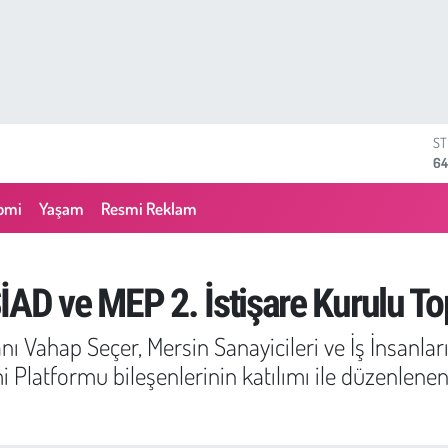
GR
66
Bİ
13
omi
Yaşam
Resmi Reklam
BI
64
D
47
 ve MEP 2. İstişare Kurulu Topl
E
55
 Vahap Seçer, Mersin Sanayicileri ve İş İnsanları
ST
64
 Platformu bileşenlerinin katılımı ile düzenlenen