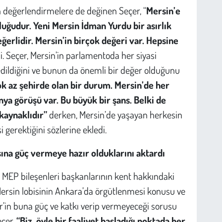
an değerlendirmelere de değinen Seçer, “
Mersin’e
uğudur. Yeni Mersin İdman Yurdu bir asırlık
ğerlidir. Mersin’in birçok değeri var. Hepsine
i. Seçer, Mersin’in parlamentoda her siyasi
 edildiğini ve bunun da önemli bir değer olduğunu
k az şehirde olan bir durum. Mersin’de her
nya görüşü var. Bu büyük bir şans. Belki de
 kaynaklıdır”
derken, Mersin’de yaşayan herkesin
erektiğini sözlerine ekledi.
asına güç vermeye hazır olduklarını aktardı
 MEP bileşenleri başkanlarının kent hakkındaki
r Mersin lobisinin Ankara’da örgütlenmesi konusu ve
r’in buna güç ve katkı verip vermeyeceği sorusu
eçer,
“Biz, öyle bir faaliyet başladığı noktada her