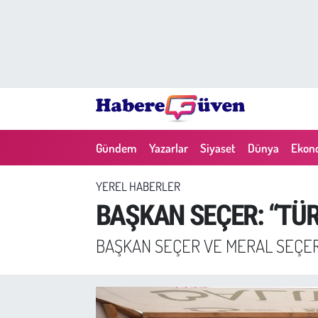
Gündem
Nöbetçi Eczaneler
Yazarlar
Hava Durumu
Dünya
Trafik Durumu
Gündem
Yazarlar
Siyaset
Dünya
Ekon
Siyaset
Süper Lig Puan Durumu ve Fikstür
YEREL HABERLER
Ekonomi
Tüm Manşetler
BAŞKAN SEÇER: “TÜRK
Yaşam
Son Dakika Haberleri
BAŞKAN SEÇER VE MERAL SEÇER, 
Yerel Haberler
Haber Arşivi
Eğitim