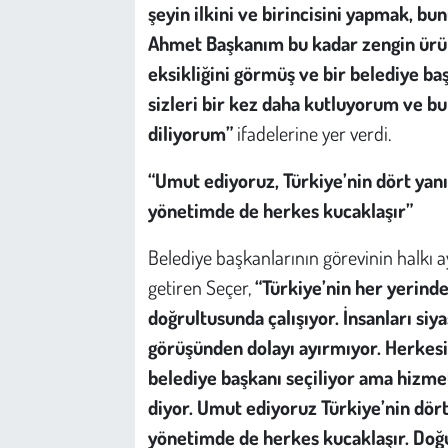
şeyin ilkini ve birincisini yapmak, b
Ahmet Başkanım bu kadar zengin ürünl
eksikliğini görmüş ve bir belediye b
sizleri bir kez daha kutluyorum ve bu
diliyorum”
ifadelerine yer verdi.
“Umut ediyoruz, Türkiye’nin dört yan
yönetimde de herkes kucaklaşır”
Belediye başkanlarının görevinin halkı 
getiren Seçer,
“Türkiye’nin her yerind
doğrultusunda çalışıyor. İnsanları si
görüşünden dolayı ayırmıyor. Herkesi k
belediye başkanı seçiliyor ama hizm
diyor. Umut ediyoruz Türkiye’nin dör
yönetimde de herkes kucaklaşır. Doğ