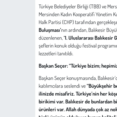
Türkiye Belediyeler Birliği (TBB) ve Me
Mersinden Kadın Kooperatifi Yönetim Ku
Halk Partisi (CHP) tarafından gerçekle
Buluşması’
nın ardından, Balıkesir Büyük
düzenlenen,
‘1. Uluslararası Balıkesir 
şeflerin konuk olduğu festival programı
lezzetleri tanıtıldı.
Başkan Seçer: “Türkiye bizim; hepimi
Başkan Seçer konuşmasında, Balıkesir’
katılımcılara seslendi ve
“Büyükşehir be
ilinizde misafiriz. Türkiye’nin her kö
birikimi var. Balıkesir de bunlardan bi
ürünleri var. Allah dünyada çok az nokt
türlü ürünün olduğu ve bunun kaliteli 