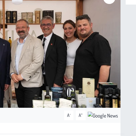
-
+
A
A