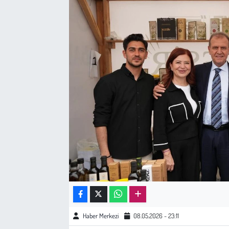
Sağlık
Kadın
Emek
Spor
Çocuk
Kültür Sanat
Bilim - Teknoloji
İnsan Hakları
Haber Merkezi
08.05.2026 - 23:11
Hayvan Hakları