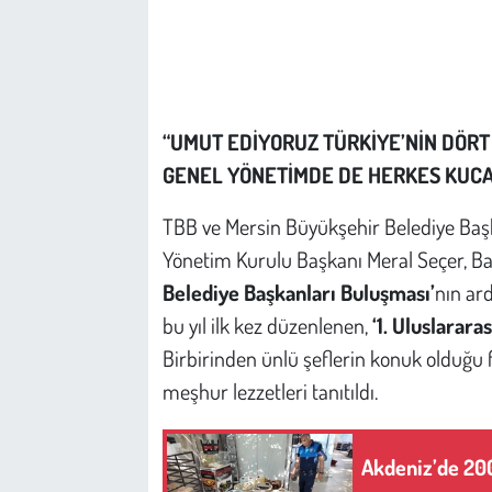
Çevre
Galeri
“UMUT EDİYORUZ TÜRKİYE’NİN DÖRT
Günün İçinden
GENEL YÖNETİMDE DE HERKES KUCA
Vefat İlanları
TBB ve Mersin Büyükşehir Belediye Baş
Yönetim Kurulu Başkanı Meral Seçer, Ba
Tarih
Belediye Başkanları Buluşması’
nın ar
bu yıl ilk kez düzenlenen,
‘1. Uluslarara
Hukuk
Birbirinden ünlü şeflerin konuk olduğu f
Tarım
meşhur lezzetleri tanıtıldı.
Son Dakika
Akdeniz’de 200