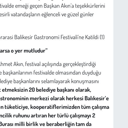
stivalde emeği geçen Başkan Akın’a teşekkürlerini
esirli vatandaşların eğlenceli ve güzel günler
varsa o yer mutludur”
met Akın, festival açılışında gerçekleştirdiği
e başkanlarının festivalde olmasından duyduğu
elediye başkanlarını selamlayarak konuşmasını
rt etmeksizin 20 belediye başkanı olarak,
Gastronominin merkezi olarak herkesi Balıkesir’e
en tüketiciye, kooperatiflerimizden tüm çalışma
cilik ruhunu artıran her türlü çalışmayı 2
rası milli birlik ve beraberliğin tam da