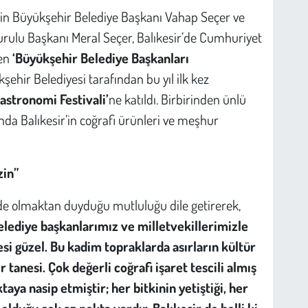
rsin Büyükşehir Belediye Başkanı Vahap Seçer ve
rulu Başkanı Meral Seçer, Balıkesir’de Cumhuriyet
şen
‘Büyükşehir Belediye Başkanları
şehir Belediyesi tarafından bu yıl ilk kez
Gastronomi Festivali’
ne katıldı. Birbirinden ünlü
nda Balıkesir’in coğrafi ürünleri ve meşhur
zin”
de olmaktan duyduğu mutluluğu dile getirerek,
lediye başkanlarımız ve milletvekillerimizle
şesi güzel. Bu kadim topraklarda asırların kültür
r tanesi. Çok değerli coğrafi işaret tescili almış
aya nasip etmiştir; her bitkinin yetiştiği, her
olduğu çok az nokta vardır. Balıkesir de belli ki