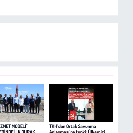
İZMET MODELİ"
TKH’den Ortak Savunma
ERİNDE İLK DURAK
Anlaşması’na tepki: Ülkemizi