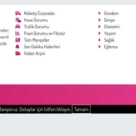
Nöbetçi Eczaneler
Gündem
Hava Durumu
Dünya
Trafik Durumu
Ekonomi
meler;
Puan Durumu ve Fikstür
Yaşam
nemli
Tüm Manşetler
Sağlık
cilik
Son Dakika Haberleri
Eğlence
Haber Arşivi
anıyoruz. Detaylar için lütfen tıklayın.
Tamam