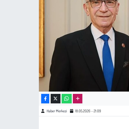
Sağlık
Kadın
Emek
Spor
Çocuk
Kültür Sanat
Bilim - Teknoloji
Haber Merkezi
18.05.2026 - 21:09
İnsan Hakları
Hayvan Hakları