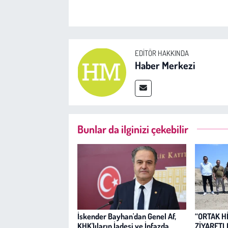
EDITÖR HAKKINDA
Haber Merkezi
Bunlar da ilginizi çekebilir
İskender Bayhan'dan Genel Af,
“ORTAK H
KHK'lıların İadesi ve İnfazda
ZİYARETL