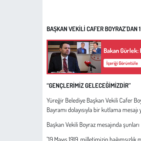
Çevre
BAŞKAN VEKİLİ CAFER BOYRAZ’DAN 1
Galeri
Günün İçinden
Bakan Gürlek:
Vefat İlanları
İçeriği Görüntüle
Tarih
“GENÇLERİMİZ GELECEĞİMİZDİR”
Hukuk
Yüreğir Belediye Başkan Vekili Cafer Bo
Bayramı dolayısıyla bir kutlama mesajı 
Tarım
Başkan Vekili Boyraz mesajında şunları i
Son Dakika
"19 Mayıs 1919, milletimizin bağımsızlı