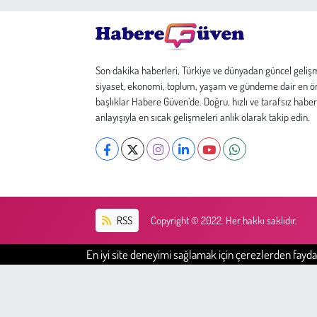
Son dakika haberleri, Türkiye ve dünyadan güncel geliş
siyaset, ekonomi, toplum, yaşam ve gündeme dair en ö
başlıklar Habere Güven’de. Doğru, hızlı ve tarafsız haber
anlayışıyla en sıcak gelişmeleri anlık olarak takip edin.
RSS
Copyright © 2022. Her hakkı saklıdır.
En iyi site deneyimi sağlamak için çerezlerden faydal