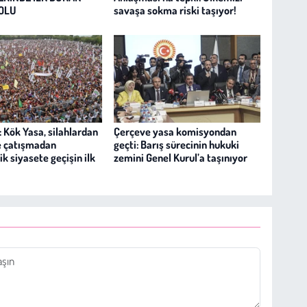
OLU
savaşa sokma riski taşıyor!
 Kök Yasa, silahlardan
Çerçeve yasa komisyondan
e çatışmadan
geçti: Barış sürecinin hukuki
k siyasete geçişin ilk
zemini Genel Kurul’a taşınıyor