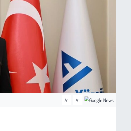
-
+
A
A