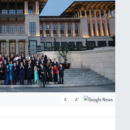
-
+
A
A