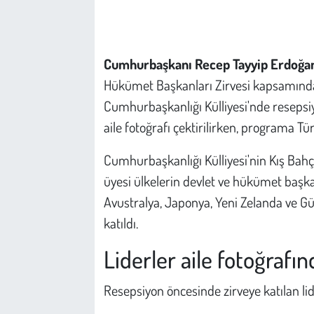
Çevre
Cumhurbaşkanı Recep Tayyip Erdoğan
Galeri
Hükümet Başkanları Zirvesi kapsamında 
Günün İçinden
Cumhurbaşkanlığı Külliyesi'nde resepsiy
aile fotoğrafı çektirilirken, programa 
Vefat İlanları
Cumhurbaşkanlığı Külliyesi'nin Kış Ba
Tarih
üyesi ülkelerin devlet ve hükümet başkan
Avustralya, Japonya, Yeni Zelanda ve Güne
Hukuk
katıldı.
Tarım
Liderler aile fotoğrafın
Son Dakika
Resepsiyon öncesinde zirveye katılan lider