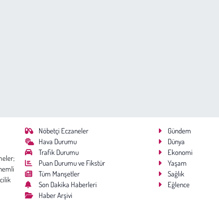
Nöbetçi Eczaneler
Gündem
Hava Durumu
Dünya
Trafik Durumu
Ekonomi
meler;
Puan Durumu ve Fikstür
Yaşam
nemli
Tüm Manşetler
Sağlık
cilik
Son Dakika Haberleri
Eğlence
Haber Arşivi