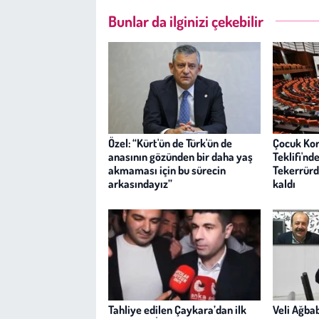
Bunlar da ilginizi çekebilir
Özel: “Kürt'ün de Türk'ün de
Çocuk Ko
anasının gözünden bir daha yaş
Teklifi'nd
akmaması için bu sürecin
Tekerrürde
arkasındayız”
kaldı
Tahliye edilen Çaykara’dan ilk
Veli Ağba