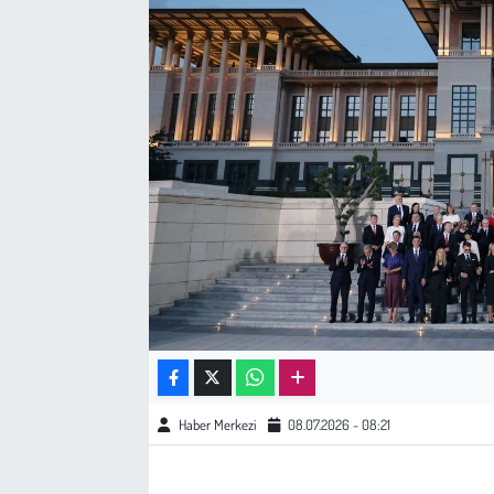
Sağlık
Kadın
Emek
Spor
Çocuk
Kültür Sanat
Bilim - Teknoloji
Haber Merkezi
08.07.2026 - 08:21
İnsan Hakları
Hayvan Hakları