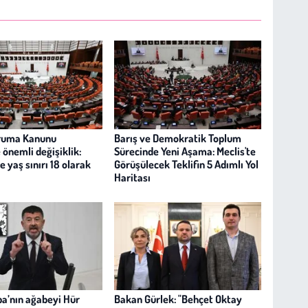
ruma Kanunu
Barış ve Demokratik Toplum
e önemli değişiklik:
Sürecinde Yeni Aşama: Meclis'te
 yaş sınırı 18 olarak
Görüşülecek Teklifin 5 Adımlı Yol
Haritası
ba’nın ağabeyi Hür
Bakan Gürlek: "Behçet Oktay