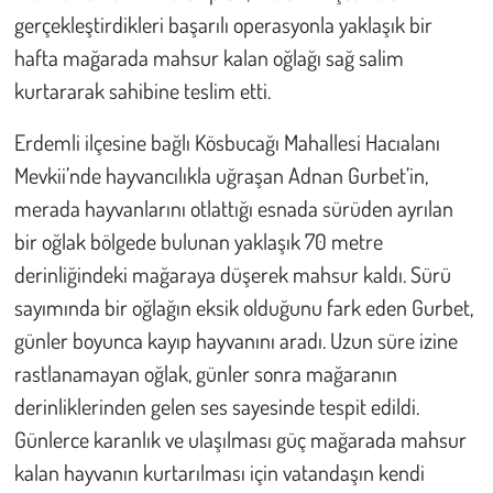
Kent
gerçekleştirdikleri başarılı operasyonla yaklaşık bir
hafta mağarada mahsur kalan oğlağı sağ salim
Eğlence
kurtararak sahibine teslim etti.
Erdemli ilçesine bağlı Kösbucağı Mahallesi Hacıalanı
Mevkii’nde hayvancılıkla uğraşan Adnan Gurbet’in,
merada hayvanlarını otlattığı esnada sürüden ayrılan
bir oğlak bölgede bulunan yaklaşık 70 metre
derinliğindeki mağaraya düşerek mahsur kaldı. Sürü
sayımında bir oğlağın eksik olduğunu fark eden Gurbet,
günler boyunca kayıp hayvanını aradı. Uzun süre izine
rastlanamayan oğlak, günler sonra mağaranın
derinliklerinden gelen ses sayesinde tespit edildi.
Günlerce karanlık ve ulaşılması güç mağarada mahsur
kalan hayvanın kurtarılması için vatandaşın kendi