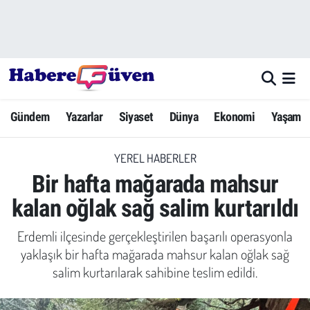
Gündem
Nöbetçi Eczaneler
Yazarlar
Hava Durumu
Gündem
Yazarlar
Siyaset
Dünya
Ekonomi
Yaşam
Dünya
Trafik Durumu
YEREL HABERLER
Siyaset
Süper Lig Puan Durumu ve Fikstür
Bir hafta mağarada mahsur
Ekonomi
Tüm Manşetler
kalan oğlak sağ salim kurtarıldı
Yaşam
Son Dakika Haberleri
Erdemli ilçesinde gerçekleştirilen başarılı operasyonla
yaklaşık bir hafta mağarada mahsur kalan oğlak sağ
Yerel Haberler
Haber Arşivi
salim kurtarılarak sahibine teslim edildi.
Eğitim