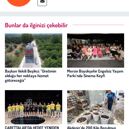
Bunlar da ilginizi çekebilir
Başkan Vekili Beşikci: “Üretimin
Mersin Büyükşehir Engelsiz Yaşam
olduğu her noktaya hizmet
Parkı’nda Sinema Keyfi
götüreceğiz”
CARETTALAR’DA HEDEF YENİDEN
Akdeniz’de 200 Kilo Bozulmuş