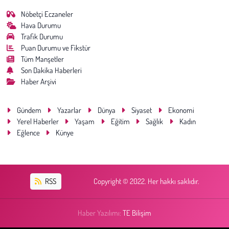
Nöbetçi Eczaneler
Hava Durumu
Trafik Durumu
Puan Durumu ve Fikstür
Tüm Manşetler
Son Dakika Haberleri
Haber Arşivi
Gündem
Yazarlar
Dünya
Siyaset
Ekonomi
Yerel Haberler
Yaşam
Eğitim
Sağlık
Kadın
Eğlence
Künye
RSS
Copyright © 2022. Her hakkı saklıdır.
Haber Yazılımı:
TE Bilişim