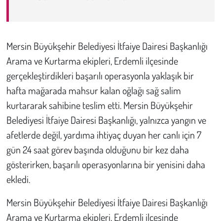
Çevre
Mersin Büyükşehir Belediyesi İtfaiye Dairesi Başkanlığı
Galeri
Arama ve Kurtarma ekipleri, Erdemli ilçesinde
Günün İçinden
gerçekleştirdikleri başarılı operasyonla yaklaşık bir
hafta mağarada mahsur kalan oğlağı sağ salim
Vefat İlanları
kurtararak sahibine teslim etti. Mersin Büyükşehir
Belediyesi İtfaiye Dairesi Başkanlığı, yalnızca yangın ve
Tarih
afetlerde değil, yardıma ihtiyaç duyan her canlı için 7
gün 24 saat görev başında olduğunu bir kez daha
Hukuk
gösterirken, başarılı operasyonlarına bir yenisini daha
Tarım
ekledi.
Son Dakika
Mersin Büyükşehir Belediyesi İtfaiye Dairesi Başkanlığı
Arama ve Kurtarma ekipleri, Erdemli ilçesinde