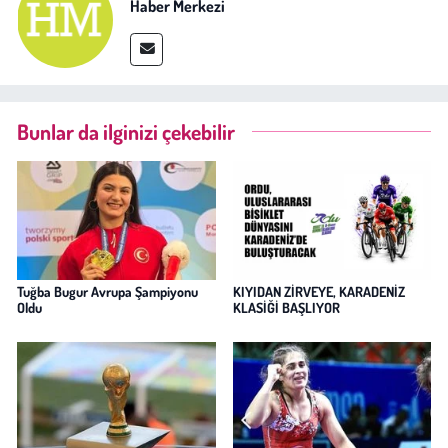
Haber Merkezi
Kent
Eğlence
Bunlar da ilginizi çekebilir
Tuğba Bugur Avrupa Şampiyonu
KIYIDAN ZİRVEYE, KARADENİZ
Oldu
KLASİĞİ BAŞLIYOR