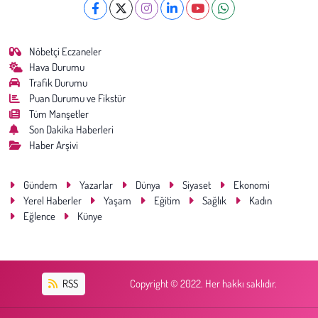
Nöbetçi Eczaneler
Hava Durumu
Trafik Durumu
Puan Durumu ve Fikstür
Tüm Manşetler
Son Dakika Haberleri
Haber Arşivi
Gündem
Yazarlar
Dünya
Siyaset
Ekonomi
Yerel Haberler
Yaşam
Eğitim
Sağlık
Kadın
Eğlence
Künye
RSS
Copyright © 2022. Her hakkı saklıdır.