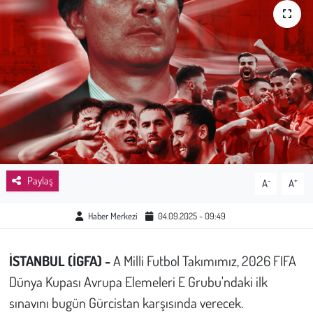
Sağlık
Kadın
Emek
Spor
Çocuk
Paylaş
-
+
A
A
Kültür Sanat
Haber Merkezi
04.09.2025 - 09:49
Bilim - Teknoloji
İSTANBUL (İGFA) -
A Milli Futbol Takımımız, 2026 FIFA
İnsan Hakları
Dünya Kupası Avrupa Elemeleri E Grubu'ndaki ilk
sınavını bugün Gürcistan karşısında verecek.
Hayvan Hakları