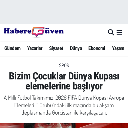
Gündem
Nöbetçi Eczaneler
Yazarlar
Hava Durumu
Gündem
Yazarlar
Siyaset
Dünya
Ekonomi
Yaşam
Dünya
Trafik Durumu
SPOR
Siyaset
Süper Lig Puan Durumu ve Fikstür
Bizim Çocuklar Dünya Kupası
Ekonomi
Tüm Manşetler
elemelerine başlıyor
Yaşam
Son Dakika Haberleri
A Milli Futbol Takımımız, 2026 FIFA Dünya Kupası Avrupa
Elemeleri E Grubu'ndaki ilk maçında bu akşam
Yerel Haberler
Haber Arşivi
deplasmanda Gürcistan ile karşılaşacak.
Eğitim