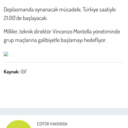
Deplasmanda oynanacak mücadele, Türkiye saatiyle
Çevre
21:00’de başlayacak.
Galeri
Milliler, teknik direktör Vincenzo Montella yönetiminde
grup maçlarına galibiyetle başlamayı hedefliyor.
Günün İçinden
Vefat İlanları
Kaynak:
İGF
Tarih
Hukuk
Tarım
Son Dakika
EDITÖR HAKKINDA