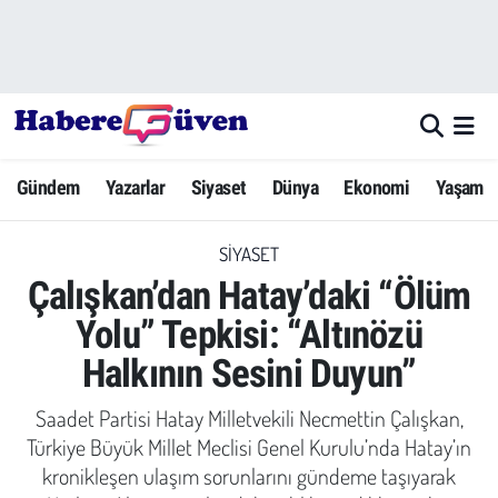
Gündem
Nöbetçi Eczaneler
Yazarlar
Hava Durumu
Gündem
Yazarlar
Siyaset
Dünya
Ekonomi
Yaşam
Dünya
Trafik Durumu
SIYASET
Siyaset
Süper Lig Puan Durumu ve Fikstür
Çalışkan’dan Hatay’daki “Ölüm
Ekonomi
Tüm Manşetler
Yolu” Tepkisi: “Altınözü
Halkının Sesini Duyun”
Yaşam
Son Dakika Haberleri
Saadet Partisi Hatay Milletvekili Necmettin Çalışkan,
Yerel Haberler
Haber Arşivi
Türkiye Büyük Millet Meclisi Genel Kurulu’nda Hatay’ın
kronikleşen ulaşım sorunlarını gündeme taşıyarak
Eğitim