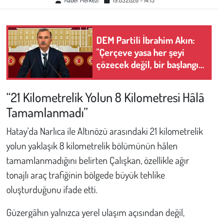
Çevre
DEM Partili İbrahim Akın:
Galeri
"Çerçeve yasa her şeyi
çözecek değil, bir başlangıç
Günün İçinden
yasası"
“21 Kilometrelik Yolun 8 Kilometresi Hâlâ
Vefat İlanları
Tamamlanmadı”
Tarih
Hatay’da Narlıca ile Altınözü arasındaki 21 kilometrelik
yolun yaklaşık 8 kilometrelik bölümünün hâlen
Hukuk
tamamlanmadığını belirten Çalışkan, özellikle ağır
Tarım
tonajlı araç trafiğinin bölgede büyük tehlike
oluşturduğunu ifade etti.
Son Dakika
Güzergâhın yalnızca yerel ulaşım açısından değil,