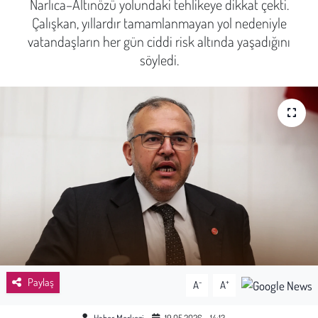
Narlıca–Altınözü yolundaki tehlikeye dikkat çekti.
Çalışkan, yıllardır tamamlanmayan yol nedeniyle
Sağlık
vatandaşların her gün ciddi risk altında yaşadığını
söyledi.
Kadın
Emek
Spor
Çocuk
Kültür Sanat
Bilim - Teknoloji
İnsan Hakları
Paylaş
-
+
A
A
Hayvan Hakları
Haber Merkezi
19.05.2026 - 14:13