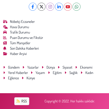
Nöbetçi Eczaneler
Hava Durumu
Trafik Durumu
Puan Durumu ve Fikstür
Tüm Manşetler
Son Dakika Haberleri
Haber Arşivi
Gündem
Yazarlar
Dünya
Siyaset
Ekonomi
Yerel Haberler
Yaşam
Eğitim
Sağlık
Kadın
Eğlence
Künye
RSS
Copyright © 2022. Her hakkı saklıdır.