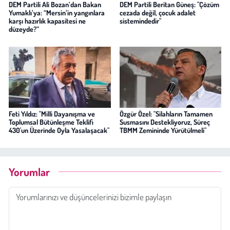
DEM Partili Ali Bozan’dan Bakan
DEM Partili Beritan Güneş: "Çözüm
Yumaklı’ya: “Mersin’in yangınlara
cezada değil, çocuk adalet
karşı hazırlık kapasitesi ne
sistemindedir"
düzeyde?”
Feti Yıldız: "Milli Dayanışma ve
Özgür Özel: "Silahların Tamamen
Toplumsal Bütünleşme Teklifi
Susmasını Destekliyoruz, Süreç
430'un Üzerinde Oyla Yasalaşacak"
TBMM Zemininde Yürütülmeli"
Yorumlar