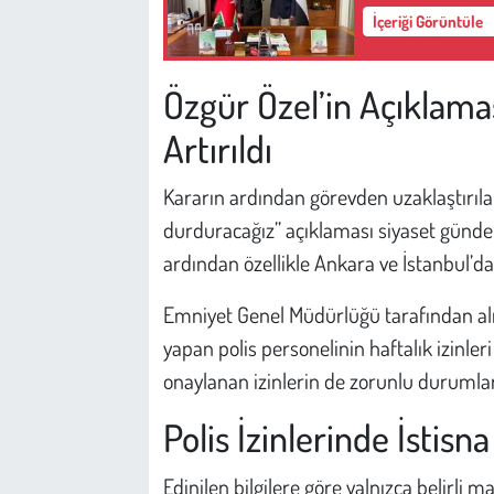
Kent
İçeriği Görüntüle
Eğlence
Özgür Özel’in Açıklamas
Artırıldı
Kararın ardından görevden uzaklaştırıla
durduracağız” açıklaması siyaset gündem
ardından özellikle Ankara ve İstanbul’da 
Emniyet Genel Müdürlüğü tarafından alı
yapan polis personelinin haftalık izinler
onaylanan izinlerin de zorunlu durumlar dı
Polis İzinlerinde İstisna
Edinilen bilgilere göre yalnızca belirli 