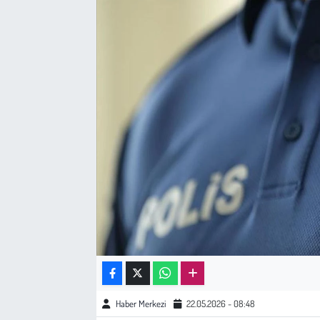
Sağlık
Kadın
Emek
Spor
Çocuk
Kültür Sanat
Bilim - Teknoloji
İnsan Hakları
Haber Merkezi
22.05.2026 - 08:48
Hayvan Hakları