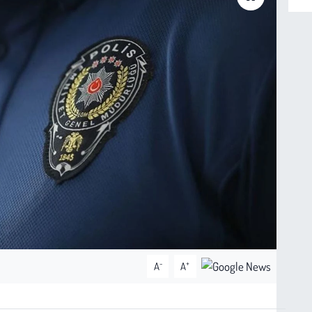
-
+
A
A