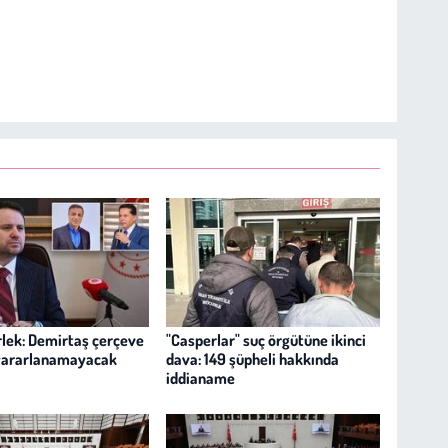
lek: Demirtaş çerçeve
"Casperlar" suç örgütüne ikinci
yararlanamayacak
dava: 149 şüpheli hakkında
iddianame