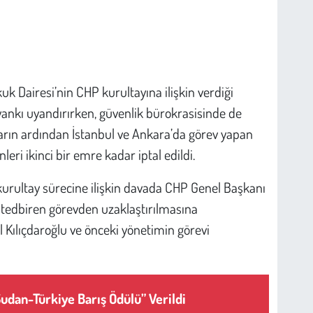
 Dairesi’nin CHP kurultayına ilişkin verdiği
yankı uyandırırken, güvenlik bürokrasisinde de
rarın ardından İstanbul ve Ankara’da görev yapan
nleri ikinci bir emre kadar iptal edildi.
urultay sürecine ilişkin davada CHP Genel Başkanı
 tedbiren görevden uzaklaştırılmasına
ılıçdaroğlu ve önceki yönetimin görevi
Sudan-Türkiye Barış Ödülü” Verildi