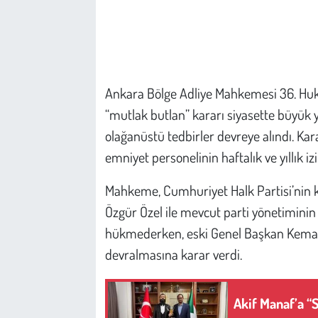
Çevre
Galeri
Ankara Bölge Adliye Mahkemesi 36. Hukuk
Günün İçinden
“mutlak butlan” kararı siyasette büyük 
olağanüstü tedbirler devreye alındı. Ka
Vefat İlanları
emniyet personelinin haftalık ve yıllık izi
Tarih
Mahkeme, Cumhuriyet Halk Partisi’nin k
Özgür Özel ile mevcut parti yönetiminin
Hukuk
hükmederken, eski Genel Başkan Kemal K
Tarım
devralmasına karar verdi.
Son Dakika
Akif Manaf’a “