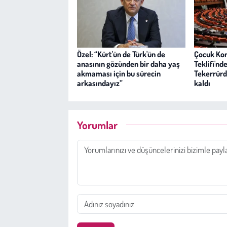
Özel: “Kürt'ün de Türk'ün de
Çocuk Ko
anasının gözünden bir daha yaş
Teklifi'nd
akmaması için bu sürecin
Tekerrürde
arkasındayız”
kaldı
Yorumlar