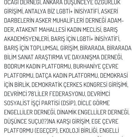
OCAĞI DERNEĞİ, ANKARA DÜŞÜNCEYE ÖZGÜRLÜK
GİRİŞİMİ, ANTALYA BİZ LGBTİ+ İNİSİYATİFİ, ASKERİ
DARBELERİN ASKER MUHALİFLERİ DERNEĞİ ADAM-
DER, ATAKENT MAHALLESİ KADIN MECLİSİ, BARIŞ
AKADEMİSYENLERİ, BARIŞ İÇİN LGBTİ+ İNİSİYATİFİ,
BARIŞ İÇİN TOPLUMSAL GİRİŞİM, BİRARADA, BİRARADA
BİLİM SANAT ARAŞTIRMA VE DAYANIŞMA DERNEĞİ,
BODRUM KADIN PLATFORMU, BURHANİYE ÇEVRE
PLATFORMU, DATÇA KADIN PLATFORMU, DEMOKRASİ
İÇİN BİRLİK, DEMOKRATİK ÇERKES KONGRESİ GİRİŞİMİ,
DEVRİMCİ 78'LİLER FEDERASYONU, DEVRİMCİ
SOSYALİST İŞÇİ PARTİSİ (DSİP), DİCLE GÖRME
ENGELLİLER DERNEĞİ, DİNAMİK ENGELLİLER DERNEĞİ,
DÜŞÜNCE SUÇU(!?)NA KARŞI GİRİŞİM, EGE ÇEVRE
PLATFORMU (EGEÇEP), EKOLOJİ BİRLİĞİ, ENGELLİ