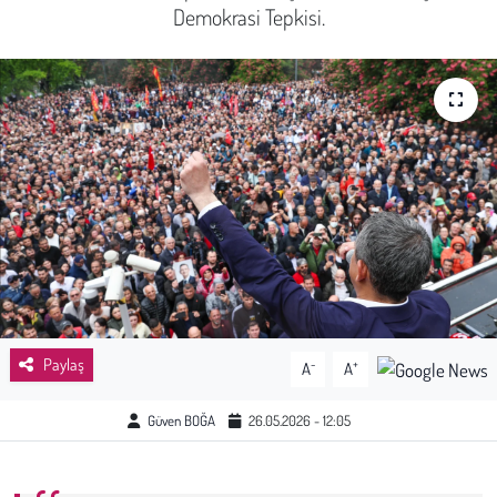
Demokrasi Tepkisi.
Sağlık
Kadın
Emek
Spor
Çocuk
Kültür Sanat
Paylaş
-
+
A
A
Bilim - Teknoloji
Güven BOĞA
26.05.2026 - 12:05
İnsan Hakları
Hayvan Hakları