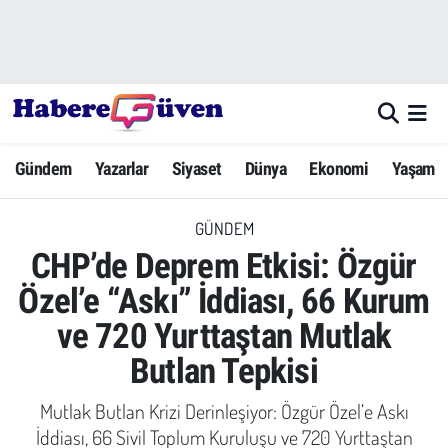
Gündem
Nöbetçi Eczaneler
Yazarlar
Hava Durumu
Gündem
Yazarlar
Siyaset
Dünya
Ekonomi
Yaşam
Dünya
Trafik Durumu
GÜNDEM
Siyaset
Süper Lig Puan Durumu ve Fikstür
CHP’de Deprem Etkisi: Özgür
Ekonomi
Tüm Manşetler
Özel’e “Askı” İddiası, 66 Kurum
ve 720 Yurttaştan Mutlak
Yaşam
Son Dakika Haberleri
Butlan Tepkisi
Yerel Haberler
Haber Arşivi
Mutlak Butlan Krizi Derinleşiyor: Özgür Özel’e Askı
Eğitim
İddiası, 66 Sivil Toplum Kuruluşu ve 720 Yurttaştan