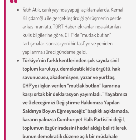
Fatih Atik, canlı yayında yaptığı açıklamalarda, Kemal
Çevre
Kılıçdaroğlu ile gerçekleştirdiği görüşmenin perde
arkasını anlattı. TGRT Haber ekranlarında aktarılan
Galeri
kulis bilgilerine göre, CHP’de “mutlak butlan”
tartışmaları sonrası yeni bir tasfiye ve yeniden
Günün İçinden
yapılanma süreci gündeme geldi.
Türkiye’nin farklı kentlerinden çok sayıda sivil
Vefat İlanları
toplum kuruluşu, demokratik kitle örgütü, hak
savunucusu, akademisyen, yazar ve yurttaş,
Tarih
CHP’ye ilişkin verilen “mutlak butlan” kararına
karşı ortak bir deklarasyon yayımladı. “Hayatımızı
Hukuk
ve Geleceğimizi Değiştirme Hakkımıza Yapılan
Tarım
Saldırıya Boyun Eğmeyeceğiz” başlıklı açıklamada,
kararın yalnızca Cumhuriyet Halk Partisi’ni değil,
Son Dakika
toplumun özgür iradesini hedef aldığı belirtilerek,
bunun demokratik düzene açık bir müdahale