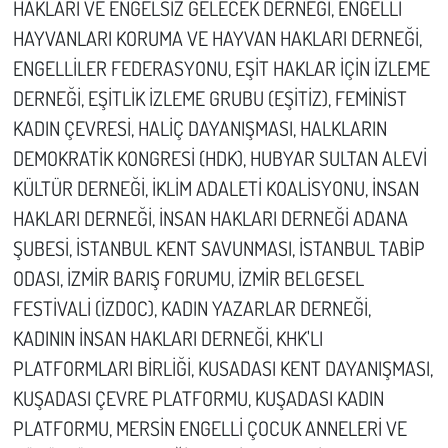
HAKLARI VE ENGELSİZ GELECEK DERNEĞİ, ENGELLİ
HAYVANLARI KORUMA VE HAYVAN HAKLARI DERNEĞİ,
ENGELLİLER FEDERASYONU, EŞİT HAKLAR İÇİN İZLEME
DERNEĞİ, EŞİTLİK İZLEME GRUBU (EŞİTİZ), FEMİNİST
KADIN ÇEVRESİ, HALİÇ DAYANIŞMASI, HALKLARIN
DEMOKRATİK KONGRESİ (HDK), HUBYAR SULTAN ALEVİ
KÜLTÜR DERNEĞİ, İKLİM ADALETİ KOALİSYONU, İNSAN
HAKLARI DERNEĞİ, İNSAN HAKLARI DERNEĞİ ADANA
ŞUBESİ, İSTANBUL KENT SAVUNMASI, İSTANBUL TABİP
ODASI, İZMİR BARIŞ FORUMU, İZMİR BELGESEL
FESTİVALİ (İZDOC), KADIN YAZARLAR DERNEĞİ,
KADININ İNSAN HAKLARI DERNEĞİ, KHK'LI
PLATFORMLARI BİRLİĞİ, KUSADASI KENT DAYANIŞMASI,
KUŞADASI ÇEVRE PLATFORMU, KUŞADASI KADIN
PLATFORMU, MERSİN ENGELLİ ÇOCUK ANNELERİ VE