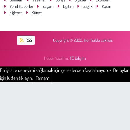
Yerel Haberler
Yaşam
Eğitim
Sağlık
Kadın
Eğlence
Künye
RSS
Copyright © 2022. Her hakkı saklıdır.
Haber Yazılımı:
TE Bilişim
En iyi site deneyimi sağlamak için çerezlerden faydalanıyoruz. Detaylar
için lütfen tıklayın.
Tamam