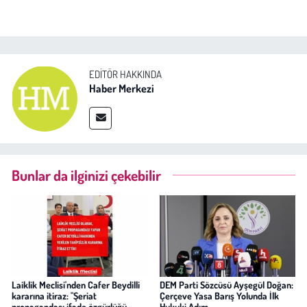
EDITÖR HAKKINDA
Haber Merkezi
Bunlar da ilginizi çekebilir
Laiklik Meclisi'nden Cafer Beydilli
DEM Parti Sözcüsü Ayşegül Doğan:
kararına itiraz: "Şeriat
Çerçeve Yasa Barış Yolunda İlk
propagandası ifade özgürlüğü
Hukuki Adım