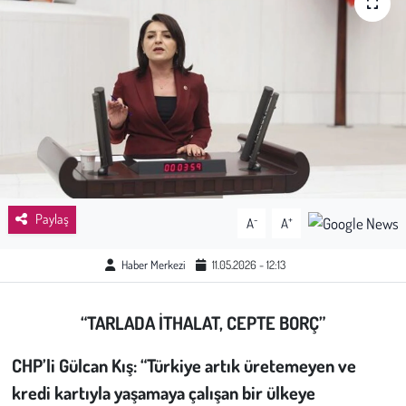
Sağlık
Kadın
Emek
Spor
Çocuk
Paylaş
-
+
A
A
Kültür Sanat
Haber Merkezi
11.05.2026 - 12:13
Bilim - Teknoloji
“TARLADA İTHALAT, CEPTE BORÇ”
İnsan Hakları
CHP’li Gülcan Kış: “Türkiye artık üretemeyen ve
kredi kartıyla yaşamaya çalışan bir ülkeye
Hayvan Hakları