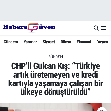
Gündem
Nöbetçi Eczaneler
Yazarlar
Hava Durumu
Gündem
Yazarlar
Siyaset
Dünya
Ekonomi
Yaşam
Dünya
Trafik Durumu
GÜNDEM
Siyaset
Süper Lig Puan Durumu ve Fikstür
CHP’li Gülcan Kış: “Türkiye
Ekonomi
Tüm Manşetler
artık üretemeyen ve kredi
kartıyla yaşamaya çalışan bir
Yaşam
Son Dakika Haberleri
ülkeye dönüştürüldü”
Yerel Haberler
Haber Arşivi
Eğitim