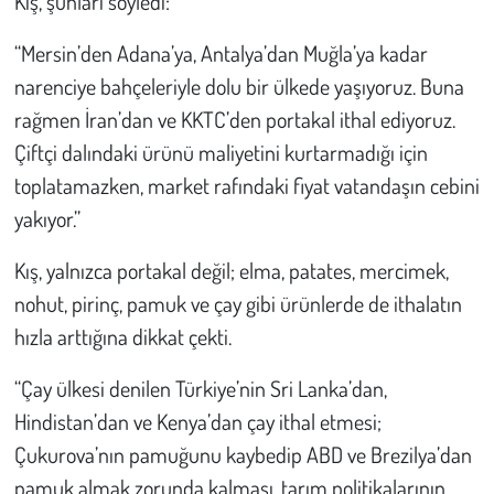
Kış, şunları söyledi:
“Mersin’den Adana’ya, Antalya’dan Muğla’ya kadar
narenciye bahçeleriyle dolu bir ülkede yaşıyoruz. Buna
rağmen İran’dan ve KKTC’den portakal ithal ediyoruz.
Çiftçi dalındaki ürünü maliyetini kurtarmadığı için
toplatamazken, market rafındaki fiyat vatandaşın cebini
yakıyor.”
Kış, yalnızca portakal değil; elma, patates, mercimek,
nohut, pirinç, pamuk ve çay gibi ürünlerde de ithalatın
hızla arttığına dikkat çekti.
“Çay ülkesi denilen Türkiye’nin Sri Lanka’dan,
Hindistan’dan ve Kenya’dan çay ithal etmesi;
Çukurova’nın pamuğunu kaybedip ABD ve Brezilya’dan
pamuk almak zorunda kalması, tarım politikalarının