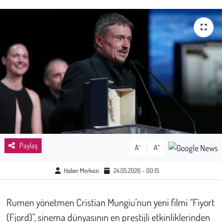
Sağlık
Kadın
Emek
Spor
Çocuk
Kültür Sanat
Paylaş
-
+
A
A
Bilim - Teknoloji
Haber Merkezi
24.05.2026 - 00:15
İnsan Hakları
Rumen yönetmen Cristian Mungiu’nun yeni filmi “Fiyort
(Fjord)”, sinema dünyasının en prestijli etkinliklerinden
Hayvan Hakları