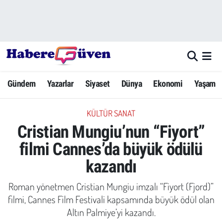
Gündem
Nöbetçi Eczaneler
Yazarlar
Hava Durumu
Gündem
Yazarlar
Siyaset
Dünya
Ekonomi
Yaşam
Dünya
Trafik Durumu
KÜLTÜR SANAT
Siyaset
Süper Lig Puan Durumu ve Fikstür
Cristian Mungiu’nun “Fiyort”
Ekonomi
Tüm Manşetler
filmi Cannes’da büyük ödülü
kazandı
Yaşam
Son Dakika Haberleri
Roman yönetmen Cristian Mungiu imzalı “Fiyort (Fjord)”
Yerel Haberler
Haber Arşivi
filmi, Cannes Film Festivali kapsamında büyük ödül olan
Altın Palmiye’yi kazandı.
Eğitim