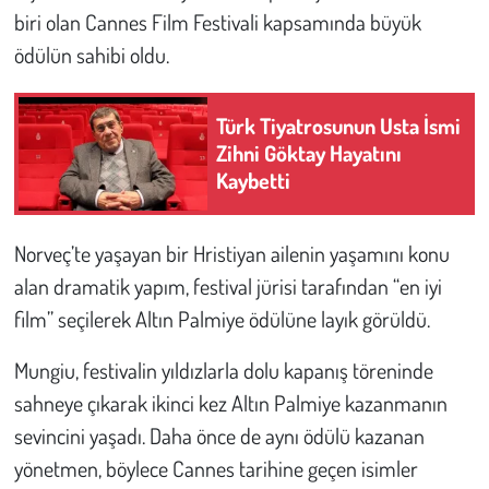
biri olan Cannes Film Festivali kapsamında büyük
Çevre
ödülün sahibi oldu.
Galeri
Türk Tiyatrosunun Usta İsmi
Zihni Göktay Hayatını
Günün İçinden
Kaybetti
Vefat İlanları
Norveç’te yaşayan bir Hristiyan ailenin yaşamını konu
Tarih
alan dramatik yapım, festival jürisi tarafından “en iyi
film” seçilerek Altın Palmiye ödülüne layık görüldü.
Hukuk
Mungiu, festivalin yıldızlarla dolu kapanış töreninde
Tarım
sahneye çıkarak ikinci kez Altın Palmiye kazanmanın
sevincini yaşadı. Daha önce de aynı ödülü kazanan
Son Dakika
yönetmen, böylece Cannes tarihine geçen isimler