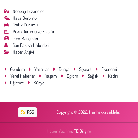
Nöbetçi Eczaneler
Hava Durumu
Trafik Durumu
Puan Durumu ve Fikstür
Tüm Manşetler
Son Dakika Haberleri
Haber Arşivi
Gündem
Yazarlar
Dünya
Siyaset
Ekonomi
Yerel Haberler
Yaşam
Eğitim
Sağlık
Kadın
Eğlence
Künye
RSS
Copyright © 2022. Her hakkı saklıdır.
Haber Yazılımı:
TE Bilişim