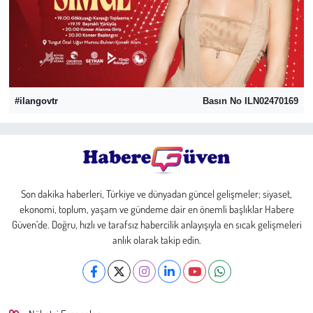
Sağlık
Kadın
Emek
#ilangovtr
Basın No ILN02470169
Spor
Çocuk
Son dakika haberleri, Türkiye ve dünyadan güncel gelişmeler; siyaset,
Kültür Sanat
ekonomi, toplum, yaşam ve gündeme dair en önemli başlıklar Habere
Güven’de. Doğru, hızlı ve tarafsız habercilik anlayışıyla en sıcak gelişmeleri
Bilim - Teknoloji
anlık olarak takip edin.
İnsan Hakları
Hayvan Hakları