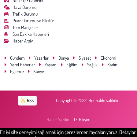
Nöbetçi Eczaneler
Hava Durumu
Trafik Durumu
Çevre
Puan Durumu ve Fikstür
Tüm Manşetler
Galeri
Son Dakika Haberleri
Haber Arşivi
Günün İçinden
Gündem
Yazarlar
Dünya
Siyaset
Ekonomi
Vefat İlanları
Yerel Haberler
Yaşam
Eğitim
Sağlık
Kadın
Eğlence
Künye
Tarih
Hukuk
RSS
Copyright © 2022. Her hakkı saklıdır.
Tarım
Haber Yazılımı:
TE Bilişim
Son Dakika
En iyi site deneyimi sağlamak için çerezlerden faydalanıyoruz. Detaylar