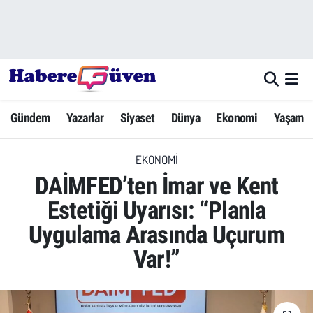
Gündem
Nöbetçi Eczaneler
Yazarlar
Hava Durumu
Gündem
Yazarlar
Siyaset
Dünya
Ekonomi
Yaşam
Dünya
Trafik Durumu
EKONOMI
Siyaset
Süper Lig Puan Durumu ve Fikstür
DAİMFED’ten İmar ve Kent
Ekonomi
Tüm Manşetler
Estetiği Uyarısı: “Planla
Uygulama Arasında Uçurum
Yaşam
Son Dakika Haberleri
Var!”
Yerel Haberler
Haber Arşivi
Eğitim