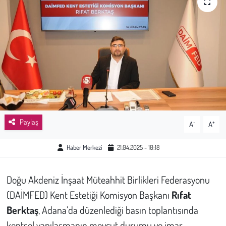
Sağlık
Kadın
Emek
Spor
Çocuk
Paylaş
-
+
A
A
Kültür Sanat
Haber Merkezi
21.04.2025 - 10:18
Bilim - Teknoloji
Doğu Akdeniz İnşaat Müteahhit Birlikleri Federasyonu
(DAİMFED) Kent Estetiği Komisyon Başkanı
Rıfat
İnsan Hakları
Berktaş
, Adana’da düzenlediği basın toplantısında
Hayvan Hakları
kentsel yapılaşmanın mevcut durumu ve imar