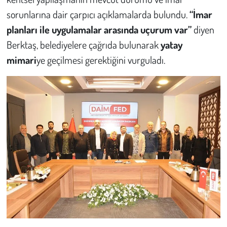
sorunlarına dair çarpıcı açıklamalarda bulundu.
“İmar
Çevre
planları ile uygulamalar arasında uçurum var”
diyen
Berktaş, belediyelere çağrıda bulunarak
yatay
Galeri
mimari
ye geçilmesi gerektiğini vurguladı.
Günün İçinden
Vefat İlanları
Tarih
Hukuk
Tarım
Son Dakika