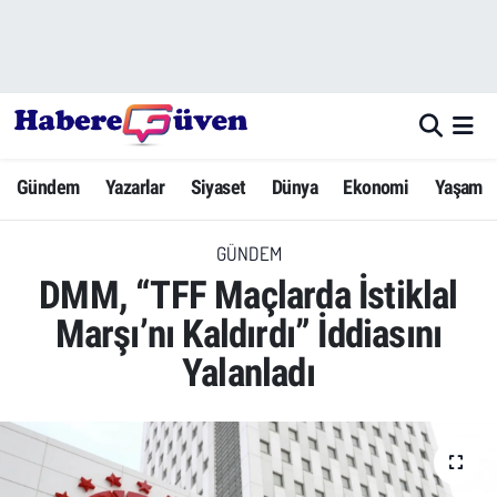
Gündem
Nöbetçi Eczaneler
Yazarlar
Hava Durumu
Gündem
Yazarlar
Siyaset
Dünya
Ekonomi
Yaşam
Dünya
Trafik Durumu
GÜNDEM
Siyaset
Süper Lig Puan Durumu ve Fikstür
DMM, “TFF Maçlarda İstiklal
Ekonomi
Tüm Manşetler
Marşı’nı Kaldırdı” İddiasını
Yalanladı
Yaşam
Son Dakika Haberleri
Yerel Haberler
Haber Arşivi
Eğitim