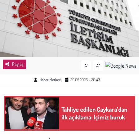
Sağlık
Kadın
Emek
Spor
Paylaş
-
+
A
A
Çocuk
Haber Merkezi
29.05.2026 - 20:43
Kültür Sanat
Bilim - Teknoloji
Tahliye edilen Çaykara’dan
ilk açıklama: İçimiz buruk
İnsan Hakları
Hayvan Hakları