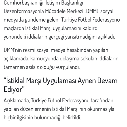
Cumhurbaşkanlığı İletişim Başkanlığı
Dezenformasyonla Mücadele Merkezi (DMM), sosyal
Çevre
medyada gündeme gelen “Türkiye Futbol Federasyonu
maçlarda İstiklal Marşı uygulamasını kaldırdı”
Galeri
yönündeki iddiaların gerçeği yansıtmadığını açıkladı.
Günün İçinden
DMM’nin resmi sosyal medya hesabından yapılan
Vefat İlanları
açıklamada, kamuoyunda dolaşıma sokulan iddiaların
tamamen asılsız olduğu vurgulandı.
Tarih
“İstiklal Marşı Uygulaması Aynen Devam
Hukuk
Ediyor”
Açıklamada, Türkiye Futbol Federasyonu tarafından
Tarım
yapılan düzenlemenin İstiklal Marşı’nın okunmasıyla
Son Dakika
hiçbir ilgisinin bulunmadığı belirtildi.