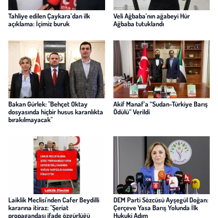
Tahliye edilen Çaykara’dan ilk
Veli Ağbaba’nın ağabeyi Hür
açıklama: İçimiz buruk
Ağbaba tutuklandı
Bakan Gürlek: "Behçet Oktay
Akif Manaf’a “Sudan-Türkiye Barış
dosyasında hiçbir husus karanlıkta
Ödülü” Verildi
bırakılmayacak"
Laiklik Meclisi'nden Cafer Beydilli
DEM Parti Sözcüsü Ayşegül Doğan:
kararına itiraz: "Şeriat
Çerçeve Yasa Barış Yolunda İlk
propagandası ifade özgürlüğü
Hukuki Adım