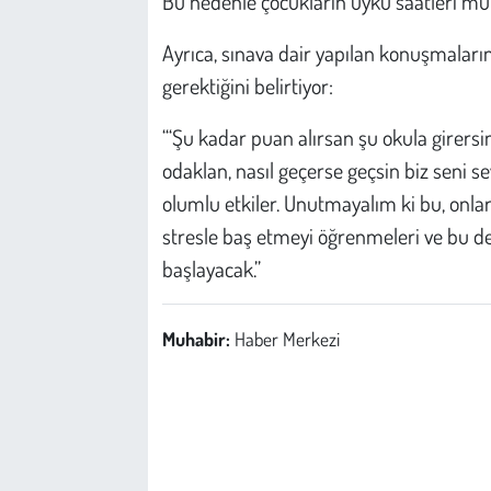
Bu nedenle çocukların uyku saatleri mu
Ayrıca, sınava dair yapılan konuşmaları
gerektiğini belirtiyor:
“‘Şu kadar puan alırsan şu okula girersin
odaklan, nasıl geçerse geçsin biz seni s
olumlu etkiler. Unutmayalım ki bu, onlar
stresle baş etmeyi öğrenmeleri ve bu de
başlayacak.”
Muhabir:
Haber Merkezi