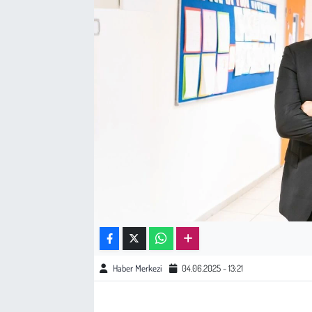
Sağlık
Kadın
Emek
Spor
Çocuk
Kültür Sanat
Bilim - Teknoloji
Haber Merkezi
04.06.2025 - 13:21
İnsan Hakları
Hayvan Hakları