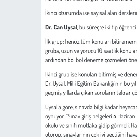
Kent
İkinci oturumda ise sayısal alan dersler
Eğlence
Dr. Can Uysal
, bu süreçte iki tip öğrenci
İlk grup; henüz tüm konuları bitirememi
gruba, uzun ve yorucu 10 saatlik konu anl
ardından bol bol deneme çözmeleri öneri
İkinci grup ise konuları bitirmiş ve dene
Dr. Uysal, Milli Eğitim Bakanlığı’nın bu y
geçmiş yıllarda çıkan soruların tekrar çö
Uysal’a göre, sınavda bilgi kadar heyecan
oynuyor. “Sınav giriş belgeleri 4 Haziran 
okulu ve sınıfı mutlaka gidip görmeli. 
oturup, sınavlarının çok iyi geçtiğini hay