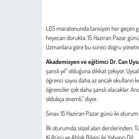
Çevre
LGS maratonunda tansiyon her geçen gün
Galeri
heyecan dorukta. 15 Haziran Pazar günü g
Günün İçinden
Uzmanlara göre bu süreci doğru yönetmek
Akademisyen ve eğitimci Dr. Can Uys
Vefat İlanları
şanslı yıl” olduğuna dikkat çekiyor. Uysal
Tarih
öğrenci sayısı daha az ancak okulların k
öğrenciler çok daha şanslı olacaklar. 
Hukuk
oldukça önemli,” diyor.
Tarım
Sınav, 15 Haziran Pazar günü iki oturum
Son Dakika
İlk oturumda sözel alan derslerinden; Tür
Kültürü ve Ahlak Bilgisi ile Yabancı Dil;