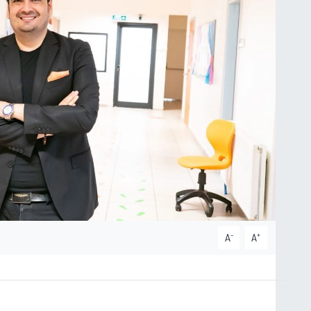
-
+
A
A