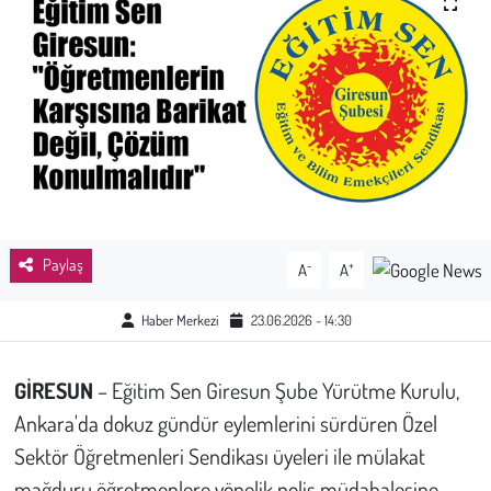
Sağlık
Kadın
Emek
Spor
Çocuk
Paylaş
-
+
A
A
Kültür Sanat
Haber Merkezi
23.06.2026 - 14:30
Bilim - Teknoloji
GİRESUN
– Eğitim Sen Giresun Şube Yürütme Kurulu,
Ankara'da dokuz gündür eylemlerini sürdüren Özel
İnsan Hakları
Sektör Öğretmenleri Sendikası üyeleri ile mülakat
Hayvan Hakları
mağduru öğretmenlere yönelik polis müdahalesine