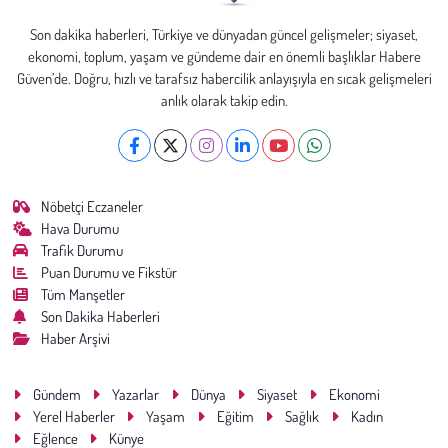
Son dakika haberleri, Türkiye ve dünyadan güncel gelişmeler; siyaset,
ekonomi, toplum, yaşam ve gündeme dair en önemli başlıklar Habere
Güven’de. Doğru, hızlı ve tarafsız habercilik anlayışıyla en sıcak gelişmeleri
anlık olarak takip edin.
Nöbetçi Eczaneler
Hava Durumu
Trafik Durumu
Puan Durumu ve Fikstür
Tüm Manşetler
Son Dakika Haberleri
Haber Arşivi
Gündem
Yazarlar
Dünya
Siyaset
Ekonomi
Yerel Haberler
Yaşam
Eğitim
Sağlık
Kadın
Eğlence
Künye