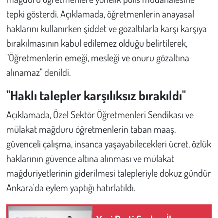
tepki gösterdi. Açıklamada, öğretmenlerin anayasal
Çevre
haklarını kullanırken şiddet ve gözaltılarla karşı karşıya
bırakılmasının kabul edilemez olduğu belirtilerek,
Galeri
"Öğretmenlerin emeği, mesleği ve onuru gözaltına
alınamaz" denildi.
Günün İçinden
"Haklı talepler karşılıksız bırakıldı"
Vefat İlanları
Açıklamada, Özel Sektör Öğretmenleri Sendikası ve
Tarih
mülakat mağduru öğretmenlerin taban maaş,
güvenceli çalışma, insanca yaşayabilecekleri ücret, özlük
Hukuk
haklarının güvence altına alınması ve mülakat
mağduriyetlerinin giderilmesi talepleriyle dokuz gündür
Tarım
Ankara'da eylem yaptığı hatırlatıldı.
Son Dakika