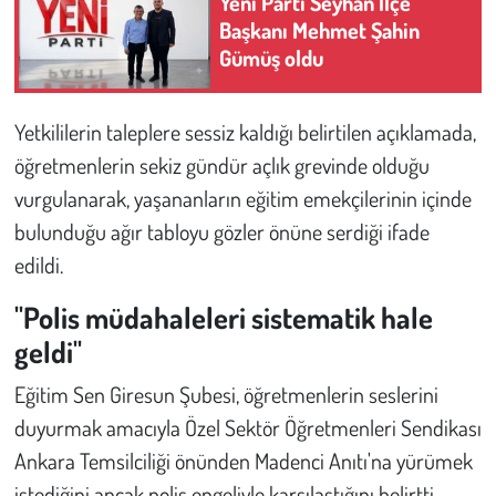
Yeni Parti Seyhan İlçe
Kent
Başkanı Mehmet Şahin
Gümüş oldu
Eğlence
Yetkililerin taleplere sessiz kaldığı belirtilen açıklamada,
öğretmenlerin sekiz gündür açlık grevinde olduğu
vurgulanarak, yaşananların eğitim emekçilerinin içinde
bulunduğu ağır tabloyu gözler önüne serdiği ifade
edildi.
"Polis müdahaleleri sistematik hale
geldi"
Eğitim Sen Giresun Şubesi, öğretmenlerin seslerini
duyurmak amacıyla Özel Sektör Öğretmenleri Sendikası
Ankara Temsilciliği önünden Madenci Anıtı'na yürümek
istediğini ancak polis engeliyle karşılaştığını belirtti.