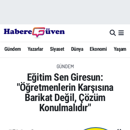
Gündem
Nöbetçi Eczaneler
Yazarlar
Hava Durumu
Gündem
Yazarlar
Siyaset
Dünya
Ekonomi
Yaşam
Dünya
Trafik Durumu
GÜNDEM
Siyaset
Süper Lig Puan Durumu ve Fikstür
Eğitim Sen Giresun:
Ekonomi
Tüm Manşetler
"Öğretmenlerin Karşısına
Barikat Değil, Çözüm
Yaşam
Son Dakika Haberleri
Konulmalıdır"
Yerel Haberler
Haber Arşivi
Eğitim