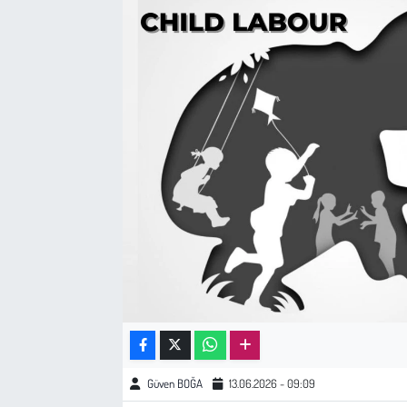
Sağlık
Kadın
Emek
Spor
Çocuk
Kültür Sanat
Bilim - Teknoloji
İnsan Hakları
Güven BOĞA
13.06.2026 - 09:09
Hayvan Hakları