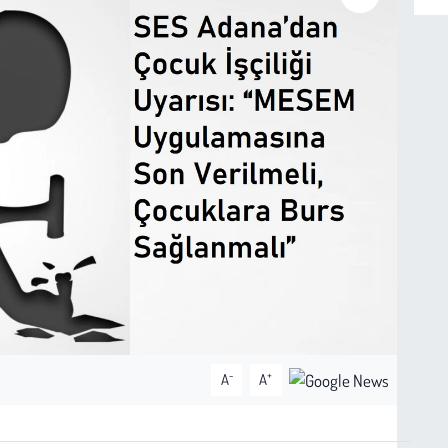
-
+
A
A