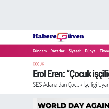
Gündem
Nöbetçi Eczaneler
Yazarlar
Hava Durumu
Dünya
Trafik Durumu
Gündem
Yazarlar
Siyaset
Dünya
Ekon
Siyaset
Süper Lig Puan Durumu ve Fikstür
ÇOCUK
Ekonomi
Tüm Manşetler
Erol Eren: “Çocuk işçiliğ
Yaşam
Son Dakika Haberleri
SES Adana’dan Çocuk İşçiliği Uya
Yerel Haberler
Haber Arşivi
Eğitim