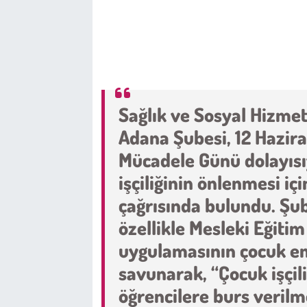
Çevre
Galeri
Günün İçinden
Sağlık ve Sosyal Hizmet
Adana Şubesi, 12 Haziran
Vefat İlanları
Mücadele Günü dolayısı
Tarih
işçiliğinin önlenmesi içi
çağrısında bulundu. Şub
Hukuk
özellikle Mesleki Eğiti
Tarım
uygulamasının çocuk eme
savunarak, “Çocuk işçili
Son Dakika
öğrencilere burs veril