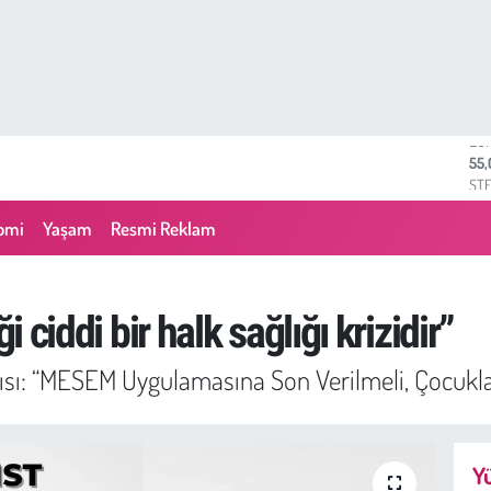
ST
64,
GR
661
omi
Yaşam
Resmi Reklam
BİS
13.
BI
64.
i ciddi bir halk sağlığı krizidir”
DO
47,
rısı: “MESEM Uygulamasına Son Verilmeli, Çocukl
EU
55
Yü