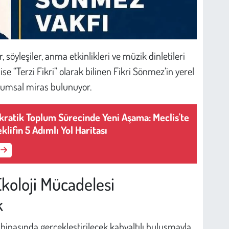
öyleşiler, anma etkinlikleri ve müzik dinletileri
e “Terzi Fikri” olarak bilinen Fikri Sönmez’in yerel
plumsal miras bulunuyor.
ratik Toplum Sürecinde Yeni Aşama: Meclis'te
lifin 5 Adımlı Yol Haritası
koloji Mücadelesi
k
inasında gerçekleştirilecek kahvaltılı buluşmayla