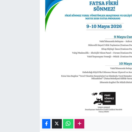
Sağlık
Kadın
Emek
Spor
Çocuk
Kültür Sanat
Bilim - Teknoloji
İnsan Hakları
Hayvan Hakları