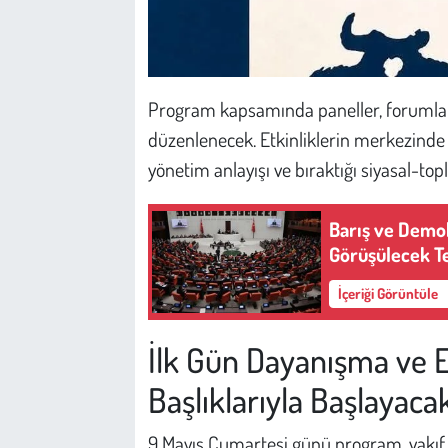
Program kapsamında paneller, forumlar, s
düzenlenecek. Etkinliklerin merkezinde is
yönetim anlayışı ve bıraktığı siyasal-to
Barış ve Demok
Görüşülecek Tek
İçeriği Görüntüle
İlk Gün Dayanışma ve E
Başlıklarıyla Başlayaca
9 Mayıs Cumartesi günü program, vakıf b