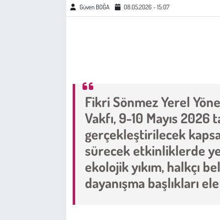
Güven BOĞA
08.05.2026 - 15:07
Çevre
Galeri
Günün İçinden
Fikri Sönmez Yerel Yöne
Vefat İlanları
Vakfı, 9-10 Mayıs 2026 t
Tarih
gerçekleştirilecek kaps
sürecek etkinliklerde y
Hukuk
ekolojik yıkım, halkçı be
Tarım
dayanışma başlıkları ele
Son Dakika