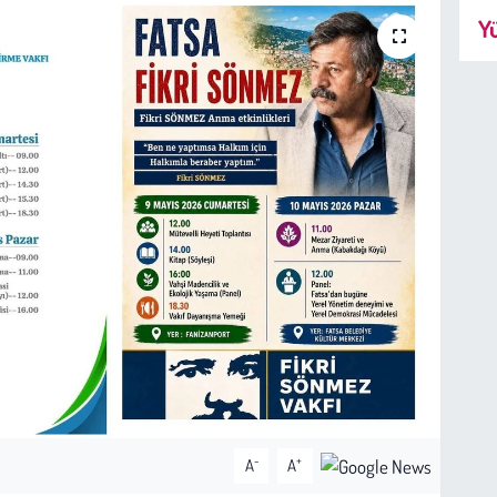
Yü
-
+
A
A