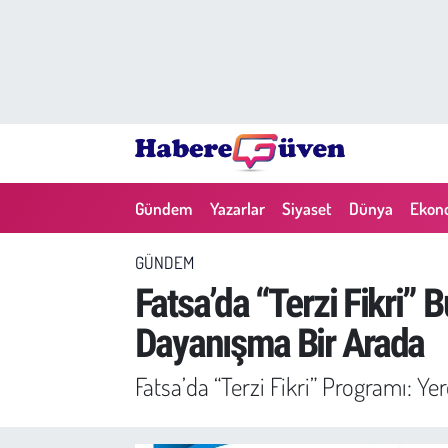
Gündem
Nöbetçi Eczaneler
Yazarlar
Hava Durumu
Dünya
Trafik Durumu
Gündem
Yazarlar
Siyaset
Dünya
Ekon
Siyaset
Süper Lig Puan Durumu ve Fikstür
GÜNDEM
Ekonomi
Tüm Manşetler
Fatsa’da “Terzi Fikri”
Dayanışma Bir Arada
Yaşam
Son Dakika Haberleri
Fatsa’da “Terzi Fikri” Programı: 
Yerel Haberler
Haber Arşivi
Eğitim