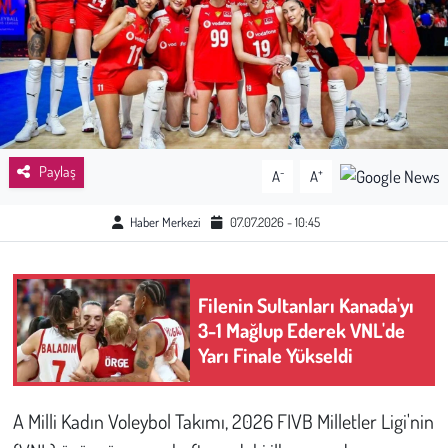
Sağlık
Kadın
Emek
Paylaş
-
+
A
A
Spor
Haber Merkezi
07.07.2026 - 10:45
Çocuk
Kültür Sanat
Filenin Sultanları Kanada'yı
3-1 Mağlup Ederek VNL'de
Bilim - Teknoloji
Yarı Finale Yükseldi
İnsan Hakları
A Milli Kadın Voleybol Takımı, 2026 FIVB Milletler Ligi'nin
Hayvan Hakları