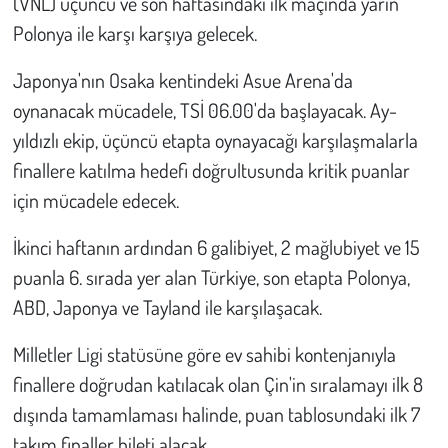
(VNL) üçüncü ve son haftasındaki ilk maçında yarın
Polonya ile karşı karşıya gelecek.
Çevre
Japonya'nın Osaka kentindeki Asue Arena'da
Galeri
oynanacak mücadele, TSİ 06.00'da başlayacak. Ay-
yıldızlı ekip, üçüncü etapta oynayacağı karşılaşmalarla
Günün İçinden
finallere katılma hedefi doğrultusunda kritik puanlar
için mücadele edecek.
Vefat İlanları
İkinci haftanın ardından 6 galibiyet, 2 mağlubiyet ve 15
Tarih
puanla 6. sırada yer alan Türkiye, son etapta Polonya,
Hukuk
ABD, Japonya ve Tayland ile karşılaşacak.
Milletler Ligi statüsüne göre ev sahibi kontenjanıyla
Tarım
finallere doğrudan katılacak olan Çin'in sıralamayı ilk 8
Son Dakika
dışında tamamlaması halinde, puan tablosundaki ilk 7
takım finaller bileti alacak.