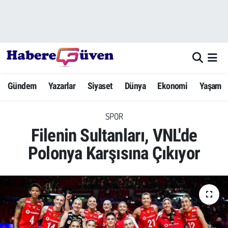
Gündem
Nöbetçi Eczaneler
Yazarlar
Hava Durumu
Gündem
Yazarlar
Siyaset
Dünya
Ekonomi
Yaşam
Dünya
Trafik Durumu
SPOR
Siyaset
Süper Lig Puan Durumu ve Fikstür
Filenin Sultanları, VNL'de
Ekonomi
Tüm Manşetler
Polonya Karşısına Çıkıyor
Yaşam
Son Dakika Haberleri
Yerel Haberler
Haber Arşivi
Eğitim