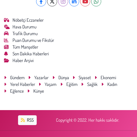
Nöbetçi Eczaneler
Hava Durumu
Trafik Durumu
Puan Durumu ve Fikstür
Tüm Manşetler
Son Dakika Haberleri
Haber Arşivi
Gündem
Yazarlar
Dünya
Siyaset
Ekonomi
Yerel Haberler
Yaşam
Eğitim
Sağlık
Kadın
Eğlence
Künye
RSS
Copyright © 2022. Her hakkı saklıdır.