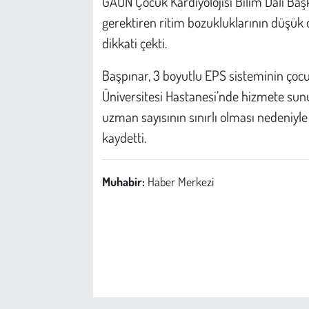
GAÜN Çocuk Kardiyolojisi Bilim Dalı Baş
gerektiren ritim bozukluklarının düşük
dikkati çekti.
Başpınar, 3 boyutlu EPS sisteminin çoc
Üniversitesi Hastanesi’nde hizmete sun
uzman sayısının sınırlı olması nedeniyle 
kaydetti.
Muhabir:
Haber Merkezi