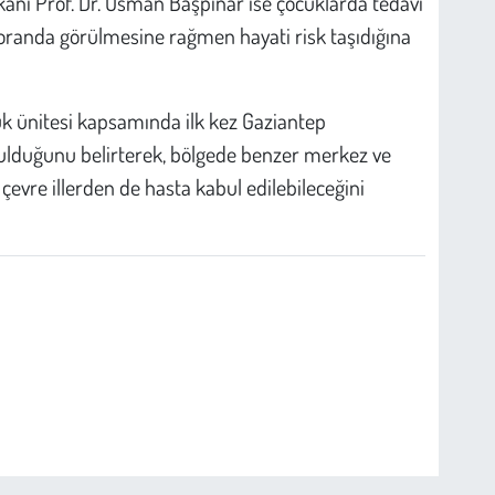
kanı Prof. Dr. Osman Başpınar ise çocuklarda tedavi
 oranda görülmesine rağmen hayati risk taşıdığına
uk ünitesi kapsamında ilk kez Gaziantep
ulduğunu belirterek, bölgede benzer merkez ve
çevre illerden de hasta kabul edilebileceğini