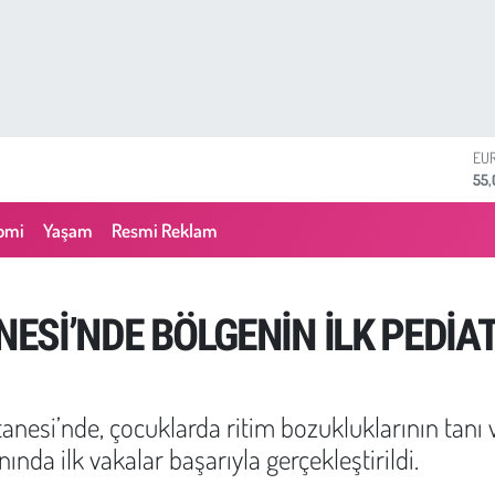
ST
64,
GR
657
omi
Yaşam
Resmi Reklam
BİS
13.
BI
64.
Sİ’NDE BÖLGENİN İLK PEDİAT
DO
47,
EU
55
nesi’nde, çocuklarda ritim bozukluklarının tanı v
ında ilk vakalar başarıyla gerçekleştirildi.