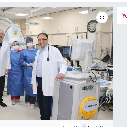
Yü
-
+