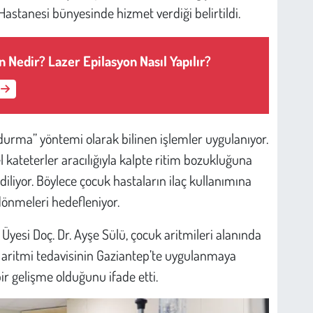
astanesi bünyesinde hizmet verdiği belirtildi.
n Nedir? Lazer Epilasyon Nasıl Yapılır?
urma” yöntemi olarak bilinen işlemler uygulanıyor.
l kateterler aracılığıyla kalpte ritim bozukluğuna
diliyor. Böylece çocuk hastaların ilaç kullanımına
önmeleri hedefleniyor.
yesi Doç. Dr. Ayşe Sülü, çocuk aritmileri alanında
sel aritmi tedavisinin Gaziantep’te uygulanmaya
r gelişme olduğunu ifade etti.