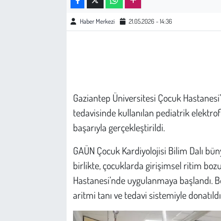
Haber Merkezi
21.05.2026 - 14:36
Çevre
Galeri
Günün İçinden
Gaziantep Üniversitesi Çocuk Hastanesi’
Vefat İlanları
tedavisinde kullanılan pediatrik elektrof
Tarih
başarıyla gerçekleştirildi.
Hukuk
GAÜN Çocuk Kardiyolojisi Bilim Dalı bün
birlikte, çocuklarda girişimsel ritim bo
Tarım
Hastanesi’nde uygulanmaya başlandı. Bölg
aritmi tanı ve tedavi sistemiyle donatıldı
Son Dakika