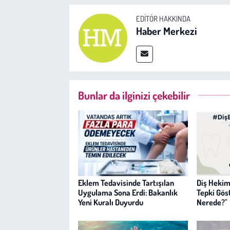
EDITÖR HAKKINDA
Haber Merkezi
Bunlar da ilginizi çekebilir
Eklem Tedavisinde Tartışılan
Diş Hekim
Uygulama Sona Erdi: Bakanlık
Tepki Gös
Yeni Kuralı Duyurdu
Nerede?"