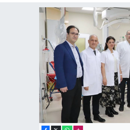
Sağlık
Kadın
Emek
Spor
Çocuk
Kültür Sanat
Bilim - Teknoloji
İnsan Hakları
Hayvan Hakları