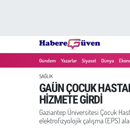
Gündem
Nöbetçi Eczaneler
Yazarlar
Hava Durumu
Dünya
Trafik Durumu
Gündem
Yazarlar
Siyaset
Dünya
Ekon
Siyaset
Süper Lig Puan Durumu ve Fikstür
SAĞLIK
Ekonomi
Tüm Manşetler
GAÜN ÇOCUK HASTANE
HİZMETE GİRDİ
Yaşam
Son Dakika Haberleri
Gaziantep Üniversitesi Çocuk Hasta
Yerel Haberler
Haber Arşivi
elektrofizyolojik çalışma (EPS) alan
Eğitim