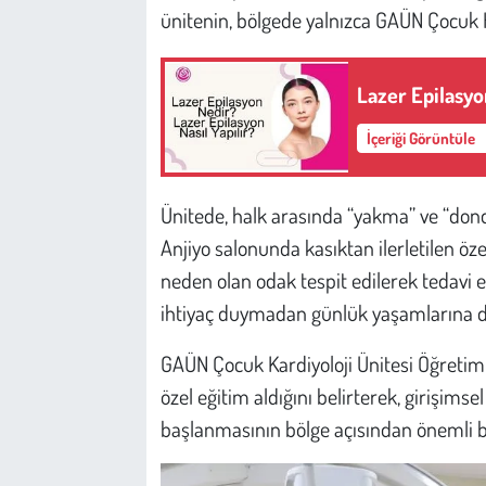
ünitenin, bölgede yalnızca GAÜN Çocuk H
Lazer Epilasyo
İçeriği Görüntüle
Ünitede, halk arasında “yakma” ve “dond
Anjiyo salonunda kasıktan ilerletilen öze
neden olan odak tespit edilerek tedavi e
ihtiyaç duymadan günlük yaşamlarına d
GAÜN Çocuk Kardiyoloji Ünitesi Öğretim Ü
özel eğitim aldığını belirterek, girişim
başlanmasının bölge açısından önemli bi