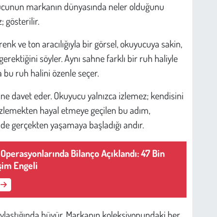
uyucunun markanın dünyasında neler olduğunu
 gösterilir.
renk ve ton aracılığıyla bir görsel, okuyucuya sakin,
erektiğini söyler. Aynı sahne farklı bir ruh haliyle
ka bu ruh halini özenle seçer.
ine davet eder. Okuyucu yalnızca izlemez; kendisini
 İzlemekten hayal etmeye geçilen bu adım,
de gerçekten yaşamaya başladığı andır.
s Operasyonlarında Bilanço Açıklandı: 47 Bin
şim Engeli
paylaştığında büyür. Markanın koleksiyonundaki her