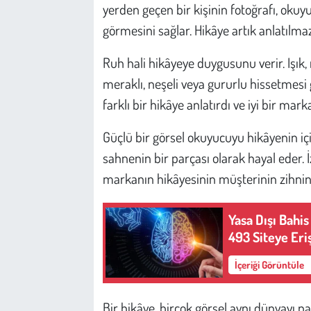
Kent
yerden geçen bir kişinin fotoğrafı, ok
görmesini sağlar. Hikâye artık anlatılmaz;
Eğlence
Ruh hali hikâyeye duygusunu verir. Işık, 
meraklı, neşeli veya gururlu hissetmesi g
farklı bir hikâye anlatırdı ve iyi bir mar
Güçlü bir görsel okuyucuyu hikâyenin iç
sahnenin bir parçası olarak hayal eder.
markanın hikâyesinin müşterinin zihnin
Yasa Dışı Bahi
493 Siteye Eri
İçeriği Görüntüle
Bir hikâye, birçok görsel aynı dünyayı 