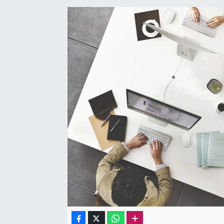
Sağlık
Kadın
Emek
Spor
Çocuk
Kültür Sanat
Bilim - Teknoloji
İnsan Hakları
Hayvan Hakları