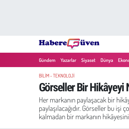
Gündem
Nöbetçi Eczaneler
Yazarlar
Hava Durumu
Dünya
Trafik Durumu
Gündem
Yazarlar
Siyaset
Dünya
Ekon
Siyaset
Süper Lig Puan Durumu ve Fikstür
BILIM - TEKNOLOJI
Ekonomi
Tüm Manşetler
Görseller Bir Hikâyeyi 
Yaşam
Son Dakika Haberleri
Her markanın paylaşacak bir hikâye
paylaşılacağıdır. Görseller bu işi
Yerel Haberler
Haber Arşivi
kalmadan bir markanın hikâyesinin
Eğitim