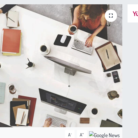
Yü
-
+
A
A