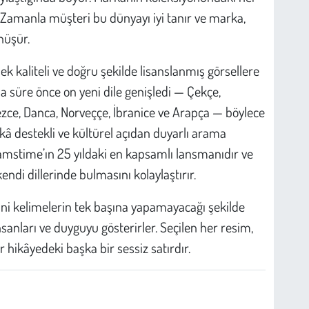
 Zamanla müşteri bu dünyayı iyi tanır ve marka,
nüşür.
ek kaliteli ve doğru şekilde lisanslanmış görsellere
sa süre önce on yeni dile genişledi — Çekçe,
zce, Danca, Norveççe, İbranice ve Arapça — böylece
ekâ destekli ve kültürel açıdan duyarlı arama
amstime’ın 25 yıldaki en kapsamlı lansmanıdır ve
ndi dillerinde bulmasını kolaylaştırır.
sini kelimelerin tek başına yapamayacağı şekilde
nsanları ve duyguyu gösterirler. Seçilen her resim,
 hikâyedeki başka bir sessiz satırdır.