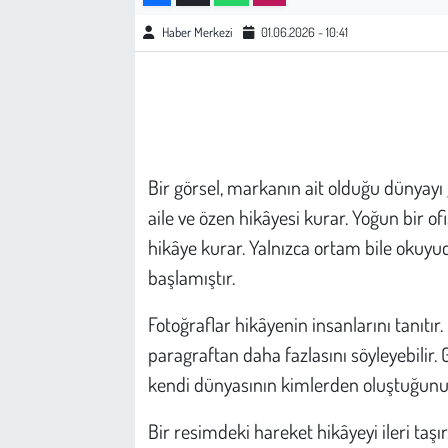
Haber Merkezi
01.06.2026 - 10:41
Çevre
Galeri
Günün İçinden
Bir görsel, markanın ait olduğu dünyayı g
Vefat İlanları
aile ve özen hikâyesi kurar. Yoğun bir ofist
hikâye kurar. Yalnızca ortam bile okuy
Tarih
başlamıştır.
Hukuk
Fotoğraflar hikâyenin insanlarını tanıtır.
paragraftan daha fazlasını söyleyebilir.
Tarım
kendi dünyasının kimlerden oluştuğunu 
Son Dakika
Bir resimdeki hareket hikâyeyi ileri taş