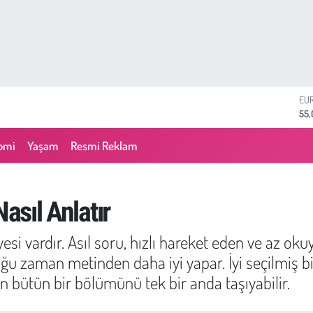
ST
64,
GR
661
omi
Yaşam
Resmi Reklam
BİS
13.
BI
64.
Nasıl Anlatır
DO
47,
si vardır. Asıl soru, hızlı hareket eden ve az ok
EU
55
 çoğu zaman metinden daha iyi yapar. İyi seçilmiş 
 bütün bir bölümünü tek bir anda taşıyabilir.