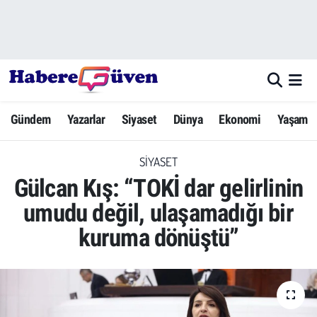
Gündem
Nöbetçi Eczaneler
Yazarlar
Hava Durumu
Gündem
Yazarlar
Siyaset
Dünya
Ekonomi
Yaşam
Dünya
Trafik Durumu
SIYASET
Siyaset
Süper Lig Puan Durumu ve Fikstür
Gülcan Kış: “TOKİ dar gelirlinin
Ekonomi
Tüm Manşetler
umudu değil, ulaşamadığı bir
kuruma dönüştü”
Yaşam
Son Dakika Haberleri
Yerel Haberler
Haber Arşivi
Eğitim