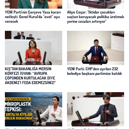
YENİ Parti'nin Çerçeve Yasa kararı
Aliye Coşar: "İktidar çocukları
netleşti: Genel Kurul'da "evet" oyu
suçtan koruyacak politika üretmek
verecek
yerine cezaları artırıyor"
KIŞ’TAN BAKANLIĞA MERSİN
YENİ Parti: CHP'den ayrılan 232
KÖRFEZİ İSYANI: “AVRUPA
belediye başkanı partimize katıldı
ÇÖPÜNDEN KURTULACAK DİYE
AKDENİZ’İ FEDA EDEMEZSİNİZ!”