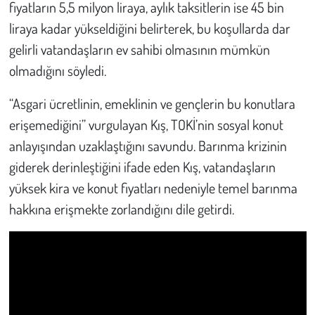
fiyatların 5,5 milyon liraya, aylık taksitlerin ise 45 bin
liraya kadar yükseldiğini belirterek, bu koşullarda dar
Çevre
gelirli vatandaşların ev sahibi olmasının mümkün
Galeri
olmadığını söyledi.
“Asgari ücretlinin, emeklinin ve gençlerin bu konutlara
Günün İçinden
erişemediğini” vurgulayan Kış, TOKİ’nin sosyal konut
Vefat İlanları
anlayışından uzaklaştığını savundu. Barınma krizinin
giderek derinleştiğini ifade eden Kış, vatandaşların
Tarih
yüksek kira ve konut fiyatları nedeniyle temel barınma
hakkına erişmekte zorlandığını dile getirdi.
Hukuk
Tarım
Son Dakika