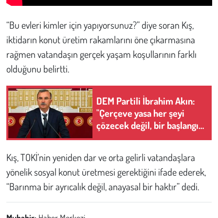
“Bu evleri kimler için yapıyorsunuz?” diye soran Kış,
iktidarın konut üretim rakamlarını öne çıkarmasına
rağmen vatandaşın gerçek yaşam koşullarının farklı
olduğunu belirtti.
DEM Partili İbrahim Akın:
"Çerçeve yasa her şeyi
çözecek değil, bir başlangıç
yasası"
Kış, TOKİ’nin yeniden dar ve orta gelirli vatandaşlara
yönelik sosyal konut üretmesi gerektiğini ifade ederek,
“Barınma bir ayrıcalık değil, anayasal bir haktır” dedi.
Muhabir:
Haber Merkezi