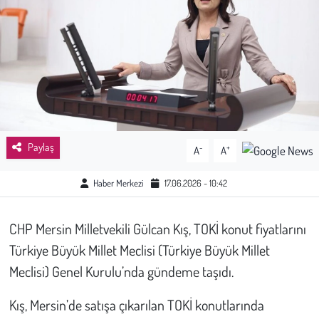
Sağlık
Kadın
Emek
Spor
Paylaş
-
+
A
A
Çocuk
Haber Merkezi
17.06.2026 - 10:42
Kültür Sanat
CHP Mersin Milletvekili Gülcan Kış, TOKİ konut fiyatlarını
Bilim - Teknoloji
Türkiye Büyük Millet Meclisi (Türkiye Büyük Millet
Meclisi) Genel Kurulu’nda gündeme taşıdı.
İnsan Hakları
Kış, Mersin’de satışa çıkarılan TOKİ konutlarında
Hayvan Hakları