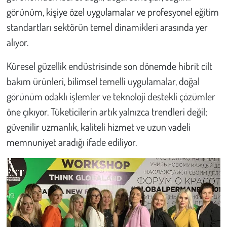
görünüm, kişiye özel uygulamalar ve profesyonel eğitim
Çevre
standartları sektörün temel dinamikleri arasında yer
alıyor.
Galeri
Küresel güzellik endüstrisinde son dönemde hibrit cilt
Günün İçinden
bakım ürünleri, bilimsel temelli uygulamalar, doğal
görünüm odaklı işlemler ve teknoloji destekli çözümler
Vefat İlanları
öne çıkıyor. Tüketicilerin artık yalnızca trendleri değil;
güvenilir uzmanlık, kaliteli hizmet ve uzun vadeli
Tarih
memnuniyet aradığı ifade ediliyor.
Hukuk
Tarım
Son Dakika