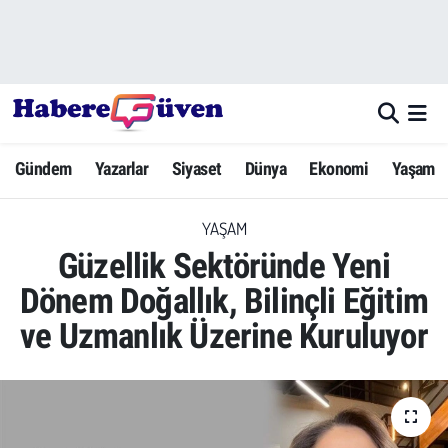
Gündem
Nöbetçi Eczaneler
Yazarlar
Hava Durumu
Gündem
Yazarlar
Siyaset
Dünya
Ekonomi
Yaşam
Dünya
Trafik Durumu
YAŞAM
Siyaset
Süper Lig Puan Durumu ve Fikstür
Güzellik Sektöründe Yeni
Ekonomi
Tüm Manşetler
Dönem Doğallık, Bilinçli Eğitim
ve Uzmanlık Üzerine Kuruluyor
Yaşam
Son Dakika Haberleri
Yerel Haberler
Haber Arşivi
Eğitim