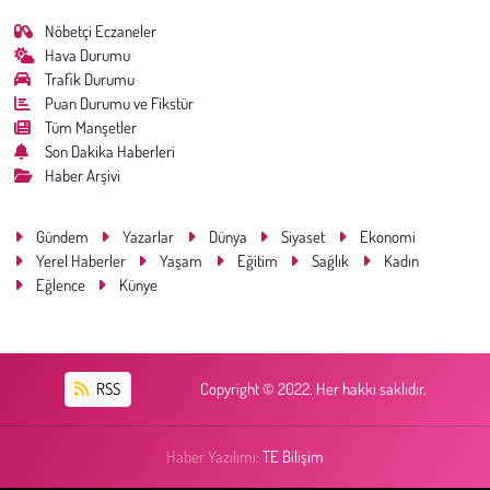
Nöbetçi Eczaneler
Hava Durumu
Trafik Durumu
Puan Durumu ve Fikstür
Tüm Manşetler
Son Dakika Haberleri
Haber Arşivi
Gündem
Yazarlar
Dünya
Siyaset
Ekonomi
Yerel Haberler
Yaşam
Eğitim
Sağlık
Kadın
Eğlence
Künye
RSS
Copyright © 2022. Her hakkı saklıdır.
Haber Yazılımı:
TE Bilişim