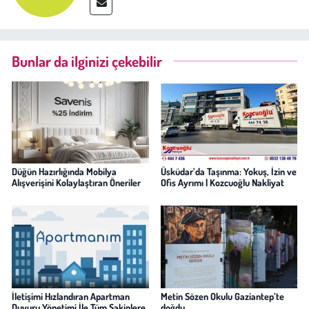
Bunlar da ilginizi çekebilir
Düğün Hazırlığında Mobilya
Üsküdar’da Taşınma: Yokuş, İzin ve
Alışverişini Kolaylaştıran Öneriler
Ofis Ayrımı | Kozcuoğlu Nakliyat
İletişimi Hızlandıran Apartman
Metin Sözen Okulu Gaziantep’te
Duyuru Yönetimi İle Tüm Sakinlere
doğdu