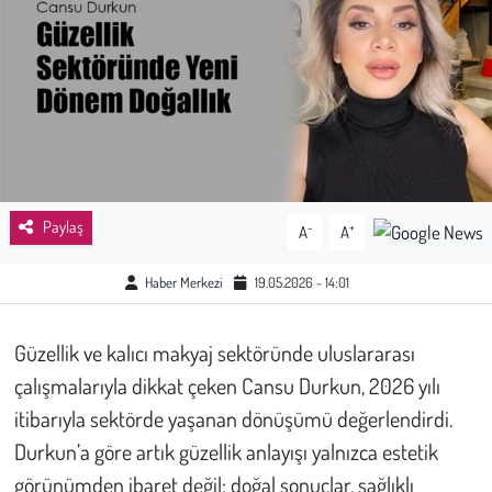
Sağlık
Kadın
Emek
Spor
Paylaş
-
+
A
A
Çocuk
Haber Merkezi
19.05.2026 - 14:01
Kültür Sanat
Güzellik ve kalıcı makyaj sektöründe uluslararası
Bilim - Teknoloji
çalışmalarıyla dikkat çeken Cansu Durkun, 2026 yılı
itibarıyla sektörde yaşanan dönüşümü değerlendirdi.
İnsan Hakları
Durkun’a göre artık güzellik anlayışı yalnızca estetik
görünümden ibaret değil; doğal sonuçlar, sağlıklı
Hayvan Hakları