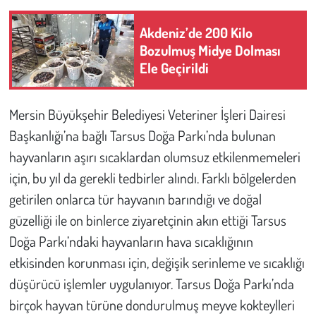
Akdeniz’de 200 Kilo
Çevre
Bozulmuş Midye Dolması
Ele Geçirildi
Galeri
Günün İçinden
Mersin Büyükşehir Belediyesi Veteriner İşleri Dairesi
Başkanlığı’na bağlı Tarsus Doğa Parkı’nda bulunan
Vefat İlanları
hayvanların aşırı sıcaklardan olumsuz etkilenmemeleri
için, bu yıl da gerekli tedbirler alındı. Farklı bölgelerden
Tarih
getirilen onlarca tür hayvanın barındığı ve doğal
Hukuk
güzelliği ile on binlerce ziyaretçinin akın ettiği Tarsus
Doğa Parkı’ndaki hayvanların hava sıcaklığının
Tarım
etkisinden korunması için, değişik serinleme ve sıcaklığı
düşürücü işlemler uygulanıyor. Tarsus Doğa Parkı’nda
Son Dakika
birçok hayvan türüne dondurulmuş meyve kokteylleri