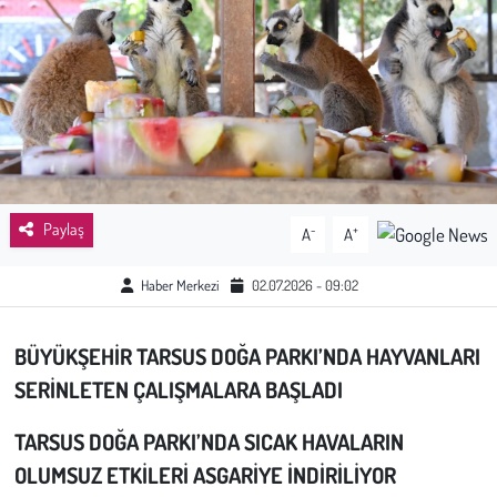
Sağlık
Kadın
Emek
Spor
Paylaş
-
+
A
A
Çocuk
Haber Merkezi
02.07.2026 - 09:02
Kültür Sanat
BÜYÜKŞEHİR TARSUS DOĞA PARKI’NDA HAYVANLARI
Bilim - Teknoloji
SERİNLETEN ÇALIŞMALARA BAŞLADI
İnsan Hakları
TARSUS DOĞA PARKI’NDA SICAK HAVALARIN
OLUMSUZ ETKİLERİ ASGARİYE İNDİRİLİYOR
Hayvan Hakları