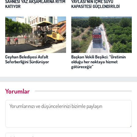
SAHNESİ YAZ AKŞAMLARINA RİTİM
YAYLASI’NIN İÇME SUYU
KATIYOR
KAPASİTESİ GÜÇLENDİRİLDİ
Ceyhan Belediyesi Asfalt
Başkan Vekili Beşikci: “Üretimin
Seferberliğini Sürdürüyor
olduğu her noktaya hizmet
götüreceğiz”
Yorumlar