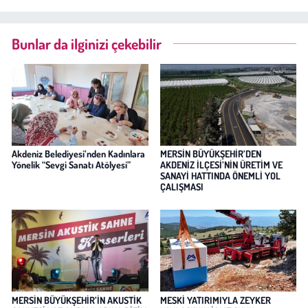
Bunlar da ilginizi çekebilir
Akdeniz Belediyesi’nden Kadınlara
MERSİN BÜYÜKŞEHİR’DEN
Yönelik “Sevgi Sanatı Atölyesi”
AKDENİZ İLÇESİ’NİN ÜRETİM VE
SANAYİ HATTINDA ÖNEMLİ YOL
ÇALIŞMASI
MERSİN BÜYÜKŞEHİR’İN AKUSTİK
MESKİ YATIRIMIYLA ZEYKER