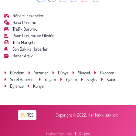
Nöbetçi Eczaneler
Hava Durumu
Trafik Durumu
Puan Durumu ve Fikstür
Tüm Manşetler
Son Dakika Haberleri
Haber Arşivi
Gündem
Yazarlar
Dünya
Siyaset
Ekonomi
Yerel Haberler
Yaşam
Eğitim
Sağlık
Kadın
Eğlence
Künye
RSS
Copyright © 2022. Her hakkı saklıdır.
Haber Yazılımı:
TE Bilişim