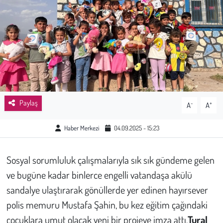
Sağlık
Kadın
Emek
Spor
Paylaş
-
+
A
A
Çocuk
Haber Merkezi
04.09.2025 - 15:23
Kültür Sanat
Sosyal sorumluluk çalışmalarıyla sık sık gündeme gelen
Bilim - Teknoloji
ve bugüne kadar binlerce engelli vatandaşa akülü
sandalye ulaştırarak gönüllerde yer edinen hayırsever
İnsan Hakları
polis memuru Mustafa Şahin, bu kez eğitim çağındaki
çocuklara umut olacak yeni bir projeye imza attı.
Tural
Hayvan Hakları