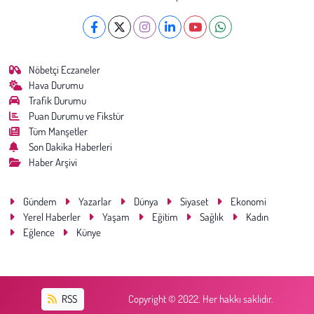
Nöbetçi Eczaneler
Hava Durumu
Trafik Durumu
Puan Durumu ve Fikstür
Tüm Manşetler
Son Dakika Haberleri
Haber Arşivi
Gündem
Yazarlar
Dünya
Siyaset
Ekonomi
Yerel Haberler
Yaşam
Eğitim
Sağlık
Kadın
Eğlence
Künye
RSS
Copyright © 2022. Her hakkı saklıdır.