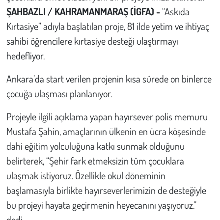
ŞAHBAZLI / KAHRAMANMARAŞ (İGFA) -
“Askıda
Çevre
Kırtasiye” adıyla başlatılan proje, 81 ilde yetim ve ihtiyaç
sahibi öğrencilere kırtasiye desteği ulaştırmayı
Galeri
hedefliyor.
Günün İçinden
Ankara’da start verilen projenin kısa sürede on binlerce
çocuğa ulaşması planlanıyor.
Vefat İlanları
Projeyle ilgili açıklama yapan hayırsever polis memuru
Tarih
Mustafa Şahin, amaçlarının ülkenin en ücra köşesinde
dahi eğitim yolculuğuna katkı sunmak olduğunu
Hukuk
belirterek, “Şehir fark etmeksizin tüm çocuklara
Tarım
ulaşmak istiyoruz. Özellikle okul döneminin
başlamasıyla birlikte hayırseverlerimizin de desteğiyle
Son Dakika
bu projeyi hayata geçirmenin heyecanını yaşıyoruz.”
dedi.