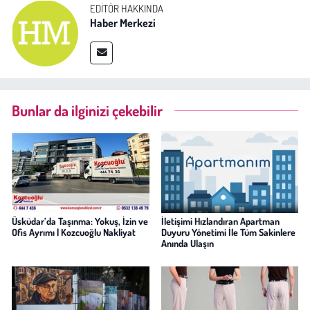
EDITÖR HAKKINDA
Haber Merkezi
Bunlar da ilginizi çekebilir
Üsküdar’da Taşınma: Yokuş, İzin ve
İletişimi Hızlandıran Apartman
Ofis Ayrımı | Kozcuoğlu Nakliyat
Duyuru Yönetimi İle Tüm Sakinlere
Anında Ulaşın