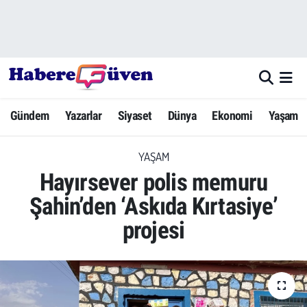
Gündem
Nöbetçi Eczaneler
Yazarlar
Hava Durumu
Gündem
Yazarlar
Siyaset
Dünya
Ekonomi
Yaşam
Dünya
Trafik Durumu
YAŞAM
Siyaset
Süper Lig Puan Durumu ve Fikstür
Hayırsever polis memuru
Ekonomi
Tüm Manşetler
Şahin’den ‘Askıda Kırtasiye’
projesi
Yaşam
Son Dakika Haberleri
Yerel Haberler
Haber Arşivi
Eğitim