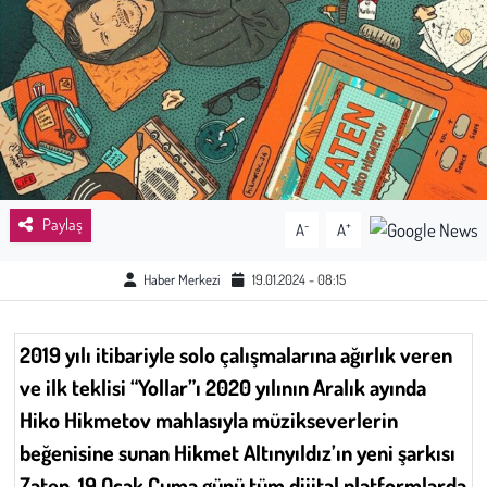
Sağlık
Kadın
Emek
Spor
Paylaş
-
+
A
A
Çocuk
Haber Merkezi
19.01.2024 - 08:15
Kültür Sanat
2019 yılı itibariyle solo çalışmalarına ağırlık veren
Bilim - Teknoloji
ve ilk teklisi “Yollar”ı 2020 yılının Aralık ayında
Hiko Hikmetov mahlasıyla müzikseverlerin
İnsan Hakları
beğenisine sunan Hikmet Altınyıldız’ın yeni şarkısı
Hayvan Hakları
Zaten, 19 Ocak Cuma günü tüm dijital platformlarda