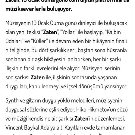
müzikseverlerle buluşuyor.
Çevre
Müzisyenin 19 Ocak Cuma günü dinleyici ile buluşacak
Galeri
olan yeni teklisi “
Zaten
”, “Yollar” ile başlayıp, “Kalbin
Odaları” ve “Küller” ile devam eden bir hikâyenin finali
Günün İçinden
niteliğinde. Bu dört şarkılık seri, baştan sona hüsranla
sonlanan bir aşk hikâyesini anlatırken, her bir şarkı
Vefat İlanları
ilişkinin farklı evrelerini ele alıyor. Müzisyen, serinin
Tarih
son şarkısı
Zaten
ile, ilişkinin sonrasında yaşanan
duyguları, kabullenmeyi ve içsel dönüşümü yansıtıyor.
Hukuk
Synth ve gitarın duygu yüklü melodileri, müzisyenin
Tarım
duygusal sözlerine eşlik ediyor. Hiko Hikmetov’un sözü
ve müziği kendisine ait şarkısı
Zaten
’in düzenlemesi,
Son Dakika
Vincent Baykal Ada’ya ait. Kayıtları evde tamamlanan