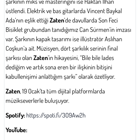
şarkının miks ve masteringini ise Haktan İlhan
Kent
üstlendi. Elektrik ve bas gitarlarda Vincent Baykal
Eğlence
Ada’nın eşlik ettiği
Zaten
’de davullarda Son Feci
Bisiklet grubundan tanıdığımız Can Sürmen’in imzası
var. Şarkının kapak tasarımı ise illüstratör Aslıhan
Coşkun’a ait. Müzisyen, dört şarkılık serinin final
şarkısı olan
Zaten
’in hikayesini, “Bile bile lades
dediğim ve artık sona eren bir ilişkinin bitişini
kabullenişimi anlattığım şarkı” olarak özetliyor.
Zaten
, 19 Ocak’ta tüm dijital platformlarda
müzikseverlerle buluşuyor.
Spotify:
https://spoti.fi/3O9Aw2h
YouTube: