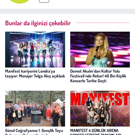
Bunlar da ilginizi çekebilir
Manifest kariyerini Londra'ya
Demet Akalın’dan Kültür Yolu
taşıyor: Menajer Tolga Akış açıkladı
Festivali’nde Rekor! 40 Bin Kişilik
Konserle Tarihe Geçti
Gönül Coğrafyamız 1. Gençlik Toyu
MANIFEST 4 GÜNLÜK ARENA