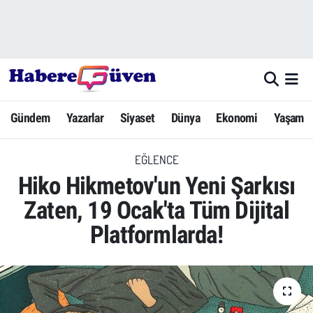
Gündem
Nöbetçi Eczaneler
Yazarlar
Hava Durumu
Gündem
Yazarlar
Siyaset
Dünya
Ekonomi
Yaşam
Dünya
Trafik Durumu
EĞLENCE
Siyaset
Süper Lig Puan Durumu ve Fikstür
Hiko Hikmetov'un Yeni Şarkısı
Ekonomi
Tüm Manşetler
Zaten, 19 Ocak'ta Tüm Dijital
Platformlarda!
Yaşam
Son Dakika Haberleri
Yerel Haberler
Haber Arşivi
Eğitim