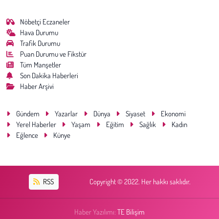
Nöbetçi Eczaneler
Hava Durumu
Trafik Durumu
Puan Durumu ve Fikstür
Tüm Manşetler
Son Dakika Haberleri
Haber Arşivi
Gündem
Yazarlar
Dünya
Siyaset
Ekonomi
Yerel Haberler
Yaşam
Eğitim
Sağlık
Kadın
Eğlence
Künye
RSS
Copyright © 2022. Her hakkı saklıdır.
Haber Yazılımı:
TE Bilişim