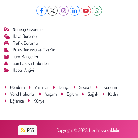
Nöbetçi Eczaneler
Hava Durumu
Trafik Durumu
Puan Durumu ve Fikstür
Tüm Manşetler
Son Dakika Haberleri
Haber Arşivi
Gündem
Yazarlar
Dünya
Siyaset
Ekonomi
Yerel Haberler
Yaşam
Eğitim
Sağlık
Kadın
Eğlence
Künye
RSS
Copyright © 2022. Her hakkı saklıdır.