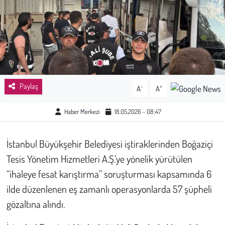
Sağlık
Kadın
Emek
Paylaş
-
+
A
A
Spor
Haber Merkezi
18.05.2026 - 08:47
Çocuk
İstanbul Büyükşehir Belediyesi iştiraklerinden Boğaziçi
Kültür Sanat
Tesis Yönetim Hizmetleri A.Ş.’ye yönelik yürütülen
Bilim - Teknoloji
“ihaleye fesat karıştırma” soruşturması kapsamında 6
ilde düzenlenen eş zamanlı operasyonlarda 57 şüpheli
İnsan Hakları
gözaltına alındı.
Hayvan Hakları