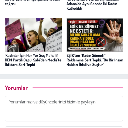
çağrısı
Adana'da Aynı Gecede İki Kadın
Katledildi
'Kadınlar İçin Her Yer Suç Mahalli':
EŞİK'ten "Kadın Sünneti"
DEM Partili Özgül Saki'den Meclis'te
Reklamına Sert Tepki: "Bu Bir İnsan
İktidara Sert Tepki
Hakları İhlali ve Suçtur"
Yorumlar