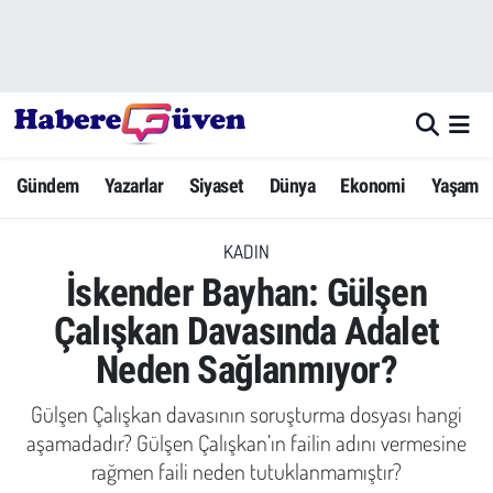
Gündem
Nöbetçi Eczaneler
Yazarlar
Hava Durumu
Gündem
Yazarlar
Siyaset
Dünya
Ekonomi
Yaşam
Dünya
Trafik Durumu
KADIN
Siyaset
Süper Lig Puan Durumu ve Fikstür
İskender Bayhan: Gülşen
Ekonomi
Tüm Manşetler
Çalışkan Davasında Adalet
Neden Sağlanmıyor?
Yaşam
Son Dakika Haberleri
Gülşen Çalışkan davasının soruşturma dosyası hangi
Yerel Haberler
Haber Arşivi
aşamadadır? Gülşen Çalışkan’ın failin adını vermesine
rağmen faili neden tutuklanmamıştır?
Eğitim