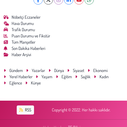
Nöbetçi Eczaneler
Hava Durumu
Trafik Durumu
Puan Durumu ve Fikstür
Tüm Manşetler
Son Dakika Haberleri
Haber Arşivi
Gündem
Yazarlar
Dünya
Siyaset
Ekonomi
Yerel Haberler
Yaşam
Eğitim
Sağlık
Kadın
Eğlence
Künye
RSS
Copyright © 2022. Her hakkı saklıdır.