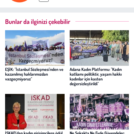
Bunlar da ilginizi çekebilir
EŞİK: "İstanbul Sözleşmesi'nden ve
Adana Kadın Platformu: "Kadın
kazanılmış haklarımızdan
katliamı politiktir, yaşam hakkı
vazgeçmiyoruz"
kadınlar için kasten
değersizleştirildi"
İŞKAD’dan kadın girişimcilere ödül
Ne Sokakta Ne Evde Güvendeler: