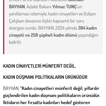
BAYHAN
, Adalet Bakanı
Yılmaz TUNÇ
’un
Çevre
yanıtlaması istemiyle, kadın cinayetleri ve Gülşen
Çalışkan davasına ilişkin kapsamlı bir soru
Galeri
önergesi sundu. BAYHAN, 2024 yılında
394 kadın
cinayeti ve 258 şüpheli kadın ölümü
yaşandığını
Günün İçinden
belirtti.
Vefat İlanları
Tarih
KADIN CİNAYETLERİ MÜNFERİT DEĞİL,
Hukuk
KADIN DÜŞMANI POLİTİKALARIN ÜRÜNÜDÜR
Tarım
BAYHAN,
“Kadın cinayetleri münferit değil, yıllardır
güçlendirilen kadın düşmanı politikaların ürünüdür.
Son Dakika
İktidarın her fırsatta kadınları hedef gösteren